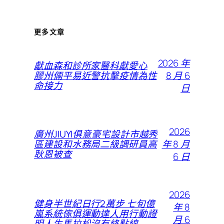
更多文章
2026 年
獻血森和診所家醫科獻愛心
8 月 6
膠州倆平易近警抗擊疫情為性
命接力
日
2026
廣州JIUYI俱意豪宅設計市越秀
年 8 月
區建設和水務局二級調研員高
耿恩被查
6 日
2026
健身半世紀日行2萬步 七旬億
年 8
嵐系統傢俱運動達人用行動證
月 6
明人生馬拉松沒有終點線