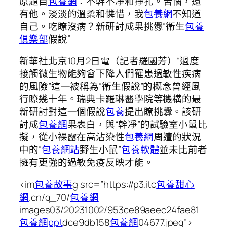
原題目
包養網
：不幹不凈和掙扎。苦惱，還
有他。淡淡的溫柔和憐惜，我
包養網
不知道
自己。吃瞭沒病？新研討成果挑釁“衛生
包養
俱樂部
假說”
新華社北京10月2日電（記者羅國芳）“過度
接觸微生物能夠會下降人們罹患過敏性疾病
的風險”這一被稱為“衛生假說”的概念曾經風
行瞭幾十年。瑞典卡羅琳醫學院等機構的最
新研討對這一個假說
包養
提出瞭挑釁。該研
討成
包養網
果表白，與“幹凈”的試驗室小鼠比
擬，從小裸露在高沾染性
包養網
周遭的狀況
中的“
包養網站
野生小鼠”
包養軟體
並未比前者
擁有更強的過敏免疫反映才能。
<im
包養故事
g src=”https://p3.itc
包養甜心
網
.cn/q_70/
包養網
images03/20231002/953ce89aeec24fae81
包養網ppt
dce9db158
包養網
04677.jpeg”>