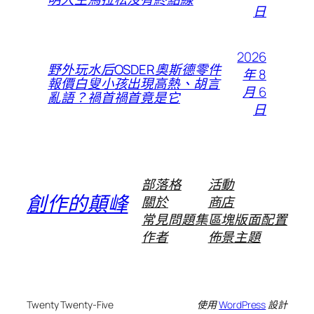
日
2026
野外玩水后OSDER奧斯德零件
年 8
報價白叟小孩出現高熱、胡言
月 6
亂語？禍首禍首竟是它
日
部落格
活動
創作的顛峰
關於
商店
常見問題集
區塊版面配置
作者
佈景主題
Twenty Twenty-Five
使用
WordPress
設計