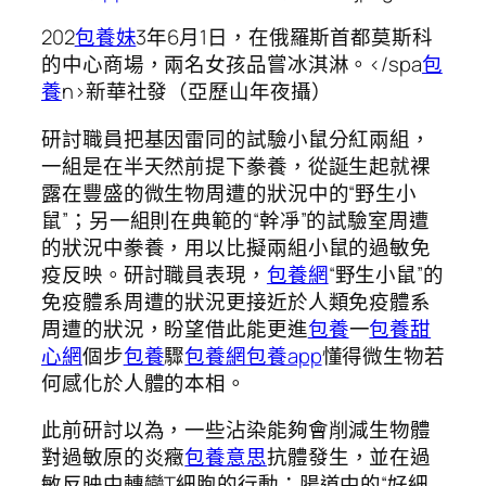
202
包養妹
3年
6月1日，在俄羅斯首都莫斯科
的中心商場，兩名女孩品嘗冰淇淋。</spa
包
養
n>
新華社發（亞歷山年夜攝）
研討職員把基因雷同的試驗小鼠分紅兩組，
一組是在半天然前提下豢養，從誕生起就裸
露在豐盛的微生物周遭的狀況中的“野生小
鼠”；另一組則在典範的“幹凈”的試驗室周遭
的狀況中豢養，用以比擬兩組小鼠的過敏免
疫反映。研討職員表現，
包養網
“野生小鼠”的
免疫體系周遭的狀況更接近於人類免疫體系
周遭的狀況，盼望借此能更進
包養
一
包養甜
心網
個步
包養
驟
包養網
包養app
懂得微生物若
何感化於人體的本相。
此前研討以為，一些沾染能夠會削減生物體
對過敏原的炎癥
包養意思
抗體發生，並在過
敏反映中轉變T細胞的行動；腸道中的“好細