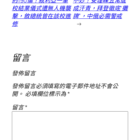
約190傷！敘利亞一軍
不妙！安理睬五常或
校結業儀式遭無人機襲
成汗青，拜登徹底“攤
擊，敘總統曾在該校進
牌”，中俄必需警戒
修
→
留言
發佈留言
發佈留言必須填寫的電子郵件地址不會公
開。
必填欄位標示為
*
留言
*