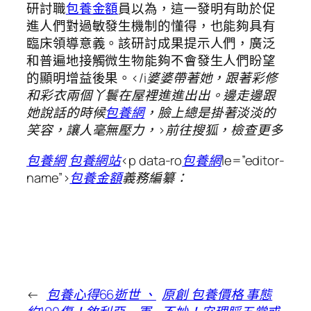
研討職
包養金額
員以為，這一發明有助於促
進人們對過敏發生機制的懂得，也能夠具有
臨床領導意義。該研討成果提示人們，廣泛
和普遍地接觸微生物能夠不會發生人們盼望
的顯明增益後果。
</i婆婆帶著她，跟著彩修
和彩衣兩個丫鬟在屋裡進進出出。邊走邊跟
她說話的時候
包養網
，臉上總是掛著淡淡的
笑容，讓人毫無壓力，>前往搜狐，檢查更多
包養網
包養網站
<p data-ro
包養網
le=”editor-
name”>
包養金額
義務編纂：
←
包養心得66逝世 、
原創 包養價格 事態