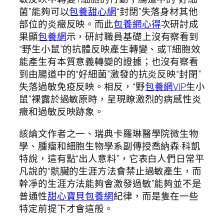
菌”能夠可以
包養甜心網
“封閉”失落身材其他
部位的炎癥反映。而此
包養網心得
次研討成
果顯
包養網
示，研討職員基礎上沒有察看到
“野生小鼠”的抗體反映產生轉變、或T細胞效
能產生有本質意義轉變的證據；也沒有察看
到由腸道中的“好細菌”激發的抗炎反映“封閉”
失落過敏免疫反映。相反，“野
包養網VIP
生小
鼠”裸露於過敏原時，呈現瞭激烈的病感性炎
癥和過敏反映跡象。
該論文作者之一、瑞典卡羅琳醫學院微生物
學、腫瘤和細胞生物學系副傳授喬納森·科凱
特說，這有點“出人意料”，它表白人們日常平
凡說的“骯臟的生涯方法會禁止過敏產生，而
幹凈的生涯方法能夠會激發過敏”能夠並不是
普通性
甜心寶貝包養網
紀律，而是隻在一些
特定前提下才會這般。