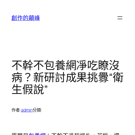
跳
至
創作的顛峰
主
要
內
容
不幹不包養網凈吃瞭沒
病？新研討成果挑釁“衛
生假說”
作者:
admin
分類: