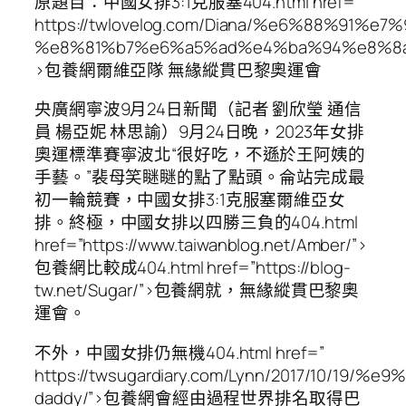
原題目：中國女排3:1克服塞404.html href=”
https://twlovelog.com/Diana/%e6%88%9
%e8%81%b7%e6%a5%ad%e4%ba%94%e8%8a
>包養網爾維亞隊 無緣縱貫巴黎奧運會
央廣網寧波9月24日新聞（記者 劉欣瑩 通信
員 楊亞妮 林思諭）9月24日晚，2023年女排
奧運標準賽寧波北“很好吃，不遜於王阿姨的
手藝。”裴母笑瞇瞇的點了點頭。侖站完成最
初一輪競賽，中國女排3:1克服塞爾維亞女
排。終極，中國女排以四勝三負的404.html
href=”https://www.taiwanblog.net/Amber/”>
包養網比較成404.html href=”https://blog-
tw.net/Sugar/”>包養網就，無緣縱貫巴黎奧
運會。
不外，中國女排仍無機404.html href=”
https://twsugardiary.com/Lynn/2017/10/
daddy/”>包養網會經由過程世界排名取得巴