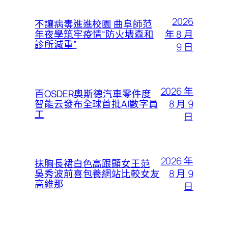
2026
不讓病毒進進校園 曲阜師范
年 8 月
年夜學筑牢疫情“防火墻森和
診所減重”
9 日
2026 年
百OSDER奧斯德汽車零件度
8 月 9
智能云發布全球首批AI數字員
工
日
2026 年
抹胸長裙白色高跟顯女王范
8 月 9
吳秀波前喜包養網站比較女友
高維那
日