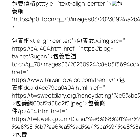
包養價格ptttyle=”text-align: center;”>
包
養網
“https://p0.itc.cn/q_70/images03/20230924/a2
>
包養網xt-align: center;”>包養女人img src=”
https://p4.i404.html href=”https://blog-
tw.net/Sugar/”>包養管道
tc.cn/q_70/images03/20230924/c8eb5f5694cc4
href=”
https://www.taiwanlovelog.com/Penny/”>包
養網dcard4cc79ea0404.html href=”
https://twsweetdiary.org/honeydatin
>包養網60cf2d08d2f0.jpeg”>包養條
件/p>404.html href=”
https://twlovelog.com/Diana/%e6%88%9
%e8%81%b7%e6%a5%ad%e4%ba%94%e8%8a
>包養