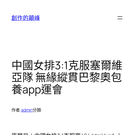
跳
至
創作的顛峰
主
要
內
容
中國女排3:1克服塞爾維
亞隊 無緣縱貫巴黎奧包
養app運會
作者:
admin
分類: