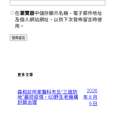
在
瀏覽器
中儲存顯示名稱、電子郵件地址
及個人網站網址，以供下次發佈留言時使
用。
更多文章
2026
森和診所家醫科市北“三道防
年 8 月
地”嚴控疫情，60野生老機構
封鎖治理
9 日