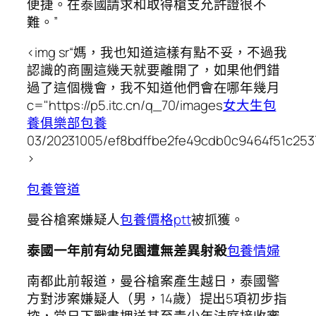
便捷。在泰國請求和取得槍支允許證很不
難。”
<img sr“媽，我也知道這樣有點不妥，不過我
認識的商團這幾天就要離開了，如果他們錯
過了這個機會，我不知道他們會在哪年幾月
c="https://p5.itc.cn/q_70/images
女大生包
養俱樂部
包養
03/20231005/ef8bdffbe2fe49cdb0c9464f51c2537
>
包養管道
曼谷槍案嫌疑人
包養價格ptt
被抓獲。
泰國一年前有幼兒園遭無差異射殺
包養情婦
南都此前報道，曼谷槍案產生越日，泰國警
方對涉案嫌疑人（男，14歲）提出5項初步指