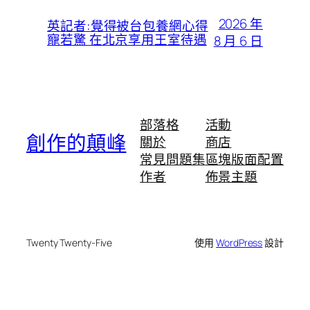
2026 年
英記者:覺得被台包養網心得
寵若驚 在北京享用王室待遇
8 月 6 日
部落格
活動
創作的顛峰
關於
商店
常見問題集
區塊版面配置
作者
佈景主題
Twenty Twenty-Five
使用
WordPress
設計