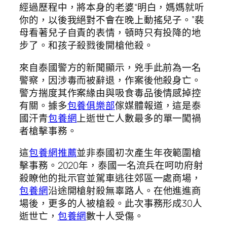
經過歷程中，將本身的老婆“明白，媽媽就听
你的，以後我絕對不會在晚上動搖兒子。”裴
母看著兒子自責的表情，頓時只有投降的地
步了。和孩子殺戮後開槍他殺。
來自泰國警方的新聞顯示，兇手此前為一名
警察，因涉毒而被辭退，作案後他殺身亡。
警方揣度其作案緣由與吸食毒品後情感掉控
有關。據多
包養俱樂部
傢媒體報道，這是泰
國汗青
包養網
上逝世亡人數最多的單一闖禍
者槍擊事務。
這
包養網推薦
並非泰國初次產生年夜範圍槍
擊事務。2020年，泰國一名流兵在呵叻府射
殺瞭他的批示官並駕車逃往郊區一處商場，
包養網
沿途開槍射殺無辜路人。在他進進商
場後，更多的人被槍殺。此次事務形成30人
逝世亡，
包養網
數十人受傷。