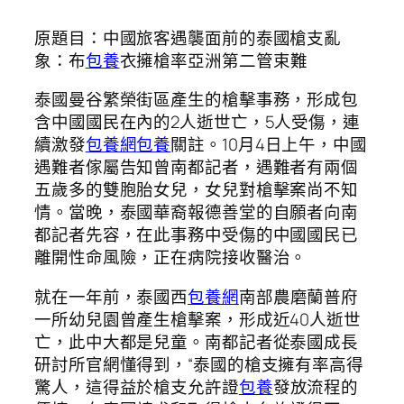
原題目：中國旅客遇襲面前的泰國槍支亂
象：布
包養
衣擁槍率亞洲第二管束難
泰國曼谷繁榮街區產生的槍擊事務，形成包
含中國國民在內的2人逝世亡，5人受傷，連
續激發
包養網
包養
關註。10月4日上午，中國
遇難者傢屬告知曾南都記者，遇難者有兩個
五歲多的雙胞胎女兒，女兒對槍擊案尚不知
情。當晚，泰國華裔報德善堂的自願者向南
都記者先容，在此事務中受傷的中國國民已
離開性命風險，正在病院接收醫治。
就在一年前，泰國西
包養網
南部農磨蘭普府
一所幼兒園曾產生槍擊案，形成近40人逝世
亡，此中大都是兒童。南都記者從泰國成長
研討所官網懂得到，“泰國的槍支擁有率高得
驚人，這得益於槍支允許證
包養
發放流程的