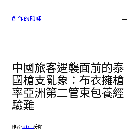
跳
至
創作的顛峰
主
要
內
容
中國旅客遇襲面前的泰
國槍支亂象：布衣擁槍
率亞洲第二管束包養經
驗難
作者:
admin
分類: