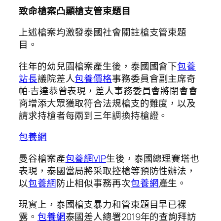
致命槍案凸顯槍支管束題目
上述槍案均激發泰國社會關註槍支管束題
目。
往年的幼兒園槍案產生後，泰國國會下
包養
站長
議院差人
包養價格
事務委員會副主席奇
帕·吉達恭曾表現，差人事務委員會將閉會會
商增添大眾獲取符合法規槍支的難度，以及
請求持槍者每兩到三年調換持槍證。
包養網
曼谷槍案產
包養網VIP
生後，泰國總理賽塔也
表現，泰國當局將采取控槍等預防性辦法，
以
包養網
防止相似事務再次
包養網
產生。
現實上，泰國槍支暴力和管束題目早已裸
露。
包養網
泰國差人總署2019年的查詢拜訪