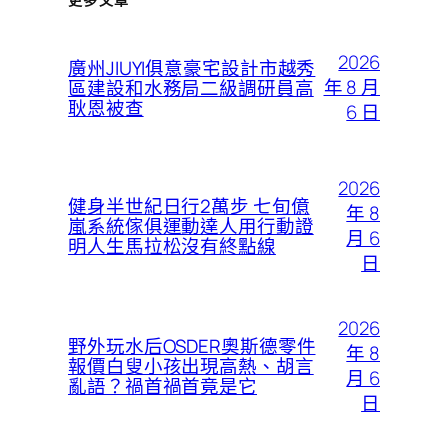
2026
廣州JIUYI俱意豪宅設計市越秀
年 8 月
區建設和水務局二級調研員高
耿恩被查
6 日
2026
健身半世紀日行2萬步 七旬億
年 8
嵐系統傢俱運動達人用行動證
月 6
明人生馬拉松沒有終點線
日
2026
野外玩水后OSDER奧斯德零件
年 8
報價白叟小孩出現高熱、胡言
月 6
亂語？禍首禍首竟是它
日