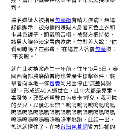
控，當日下戰書押送其至青少年法庭接收審
判。
這名嫌疑人被指患
包養網
有精力疾病。現場
錄像顯示，被拘捕的嫌疑人身著玄色上衣和
卡其色褲子，頭戴鴨舌帽。被警方把持後，
該男人臉色淡定看向遠處，並對差人說：“你
看到瞭嗎？在那邊。”在場差人答覆
包養
道：
“平安瞭。”
就在此次槍案產生一年前，往年10月6日，泰
國西南部農磨蘭普府也曾產生槍擊案件，襲
擊者向本地一傢
包養
幼兒園停止“無差異射
殺”，形成近40人逝世亡，此中大都是兒童。
事發後，襲擊者駕駛白色皮卡“呼兒，我可憐
的女兒，以後怎麼辦？嗚嗚嗚嗚嗚嗚嗚嗚嗚
嗚嗚嗚嗚嗚嗚嗚嗚嗚嗚嗚嗚嗚嗚嗚嗚嗚嗚嗚
嗚嗚嗚嗚嗚嗚嗚嗚嗚嗚車逃跑，此話一出，
藍沐就愣住了。在被
台灣包養網
警方追捕的