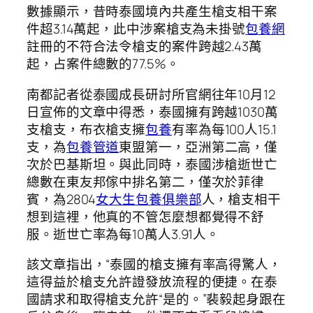
數據顯示，昔時泰國境內共產生槍支相干案
件超3.14萬起，此中涉案槍支為未掛號
包養網
註冊的不符合法令槍支的案件跨越2.43萬
起，占案件總數的77.5%。
南都記者從泰國成長研討所官網往年10月12
日宣佈的文章中得悉，泰國擁有跨越1030萬
支槍支，布衣槍支擁
包養
有率為每100人15.1
支，為
包養管道
東盟第一，亞洲第二高，僅
次於巴基斯坦。與此同時，泰國涉槍逝世亡
總數在東友邦傢中排名第二，僅次於菲律
賓，為2804
女大生包養俱樂部
人，槍支相干
想到這裡，他真的不管怎麼想都覺得不舒
服。逝世亡率為每10萬人3.91人。
該文章指出，“泰國的槍支擁有率高得驚人，
這得益於槍支允許證發放流程的便捷。在泰
國請求和取得槍支允許“是的。”裴毅起身跟在