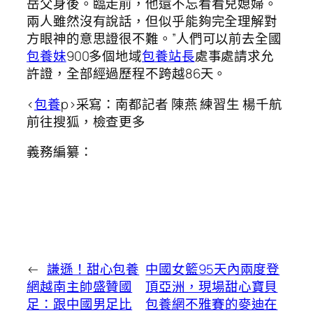
岳父身後。臨走前，他還不忘看看兒媳婦。
兩人雖然沒有說話，但似乎能夠完全理解對
方眼神的意思證很不難。”人們可以前去全國
包養妹
900多個地域
包養站長
處事處請求允
許證，全部經過歷程不跨越86天。
<
包養
p>采寫：南都記者 陳燕 練習生 楊千航
前往搜狐，檢查更多
義務編纂：
←
謙遜！甜心包養
中國女籃95天內兩度登
網越南主帥盛贊國
頂亞洲，現場甜心寶貝
足：跟中國男足比
包養網不雅賽的麥迪在