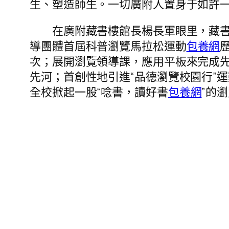
生、塑造師生。一切廣附人置身于如許
在廣附藏書樓館長楊長軍眼里，藏書樓
導團體首屆科普瀏覽馬拉松運動
包養網
次；展開瀏覽領導課，應用平板來完成先
先河；首創性地引進“品德瀏覽校園行”
全校掀起一股“唸書，讀好書
包養網
”的