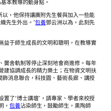
為基本教導的動身點。
。所以，他保持讓廣附先生餐與加入一些能
織先生外出。”
包養
鄧云洲以為，此刻先
無益于師生成長的文明和聰明，在教導實
、黌舍軌制等停止深刻地會商進修。每年
營建協調成長的精力樂土；在物資文明扶
潤飾消息聯合，科技園、藝術長廊、講授
置了“博士講壇”，請專家、學者來校授
明，
包養
沾染師生，鼓勵師生，熏陶師