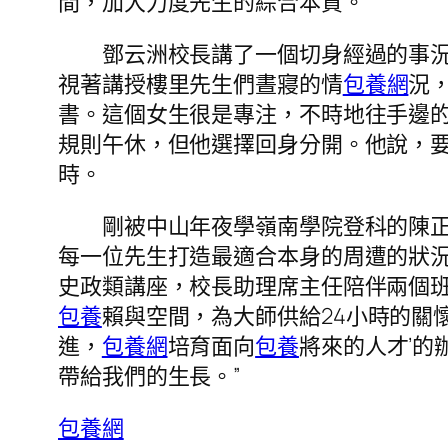
間，加大力度先生的綜合本質。
鄧云洲校長講了一個切身經過的事況的
視著講授樓里先生們晝寢的情
包養網
況
書。這個女生很是專注，不時地往手邊
規則午休，但他選擇回身分開。他說，要
時。
剛被中山年夜學嶺南學院登科的陳正
每一位先生打造最適合本身的周遭的狀況
史政類講座，校長助理席主任陪伴兩個
包養
賴與空間，為大師供給24小時的關
進，
包養網
培育面向
包養
將來的人才’
帶給我們的生長。”
包養網