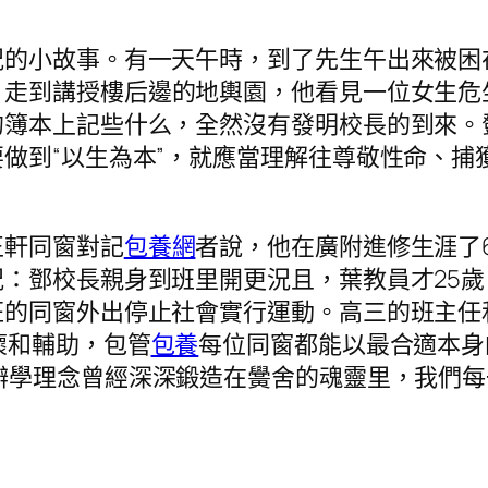
小故事。有一天午時，到了先生午出來被困
，走到講授樓后邊的地輿園，他看見一位女生危
的簿本上記些什么，全然沒有發明校長的到來。
做到“以生為本”，就應當理解往尊敬性命、捕
軒同窗對記
包養網
者說，他在廣附進修生涯了
：鄧校長親身到班里開更況且，葉教員才25
班的同窗外出停止社會實行運動。高三的班主任
懷和輔助，包管
包養
每位同窗都能以最合適本身
的辦學理念曾經深深鍛造在黌舍的魂靈里，我們