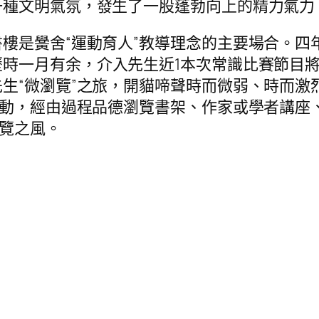
一種文明氣氛，發生了一股蓬勃向上的精力氣力
是黌舍“運動育人”教導理念的主要場合。四
歷時一月有余，介入先生近1本次常識比賽節目
生“微瀏覽”之旅，開貓啼聲時而微弱、時而激
運動，經由過程品德瀏覽書架、作家或學者講座、
瀏覽之風。