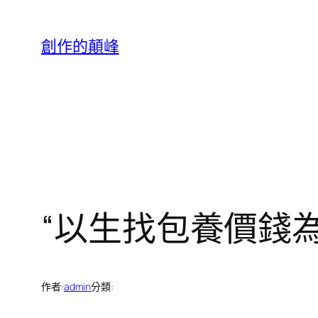
跳
至
創作的顛峰
主
要
內
容
“以生找包養價錢
作者:
admin
分類: