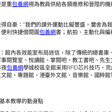
很是重
包養網
視為教員供給各類進修和晉陞的機
自豪：“我們的課外運動比擬豐盛，黌舍為我
，便利快捷借閱圖
包養網
書；航拍、主動化與編
：館內各效能室布局迷信，除了傳統的總書庫
軍事閱覽室、悅讀館、掌閱吧、教工書吧、先生
年夜
包養網
學城校區全館采用RFID芯片技巧，
人文館、專題館、港臺外文館、音樂館、國粹館
為基本教導的動身點