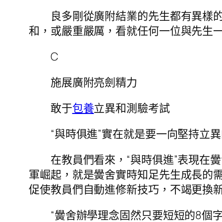
良多剛從廣附結業的先生都有異樣的感
和，或嚴重嚴厲，看就任何一位與先生
C
施展廣附亮劍精力
敢于
包養
立異和測驗考試
“與時俱進”實在就是要一向堅持立異
在教員們看來，“與時俱進”表現在黌
軍崛起，就是黌舍實時知足先生成長的
促使教員們自動進修新技巧，不竭更換
“黌舍辦學理念固然只要短短的8個字