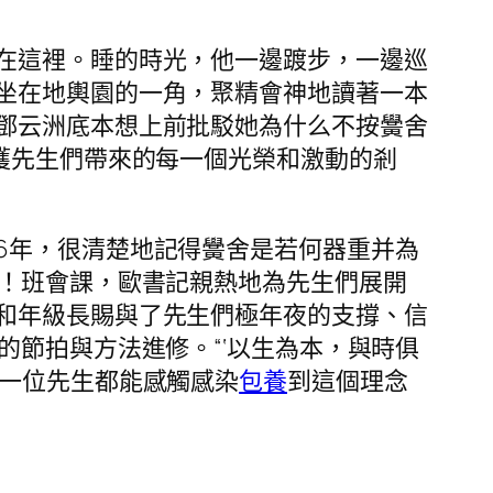
在這裡。睡的時光，他一邊踱步，一邊巡
坐在地輿園的一角，聚精會神地讀著一本
鄧云洲底本想上前批駁她為什么不按黌舍
獲先生們帶來的每一個光榮和激動的剎
6年，很清楚地記得黌舍是若何器重并為
歲！班會課，歐書記親熱地為先生們展開
和年級長賜與了先生們極年夜的支撐、信
的節拍與方法進修。“‘以生為本，與時俱
每一位先生都能感觸感染
包養
到這個理念