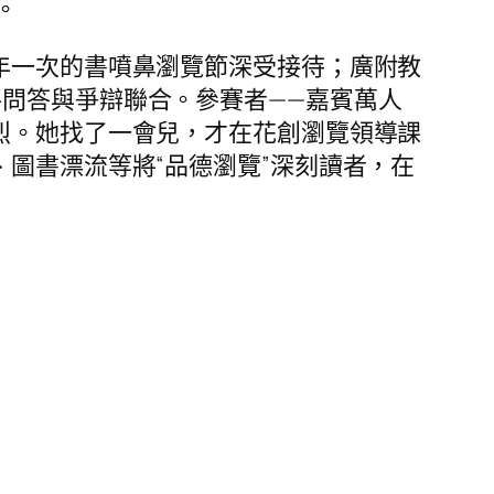
。
年一次的書噴鼻瀏覽節深受接待；廣附教
將問答與爭辯聯合。參賽者——嘉賓萬人
烈。她找了一會兒，才在花創瀏覽領導課
圖書漂流等將“品德瀏覽”深刻讀者，在