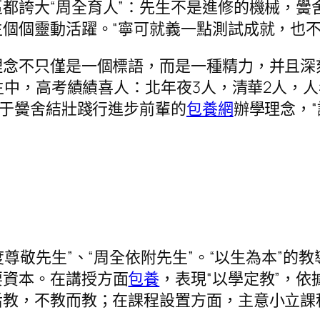
都誇大“周全育人”：先生不是進修的機械，黌
個個靈動活躍。“寧可就義一點測試成就，也不
不只僅是一個標語，而是一種精力，并且深
生中，高考績績喜人：北年夜3人，清華2人，人
功于黌舍結壯踐行進步前輩的
包養網
辦學理念，
度尊敬先生”、“周全依附先生”。“以生為本”
要資本。在講授方面
包養
，表現“以學定教”，
后教，不教而教；在課程設置方面，主意小立課