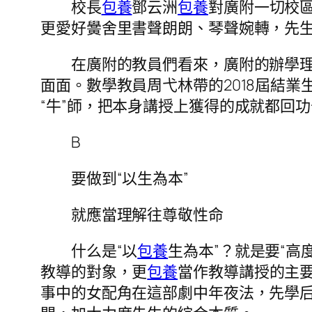
校長
包養
鄧云洲
包養
對廣附一切校區
更愛好黌舍里書聲朗朗、琴聲婉轉，先生
在廣附的教員們看來，廣附的辦學理念
面面。數學教員周弋林帶的2018屆結業
“牛”師，把本身講授上獲得的成就都回
B
要做到“以生為本”
就應當理解往尊敬性命
什么是“以
包養
生為本”？就是要“高
教導的對象，更
包養
當作教導講授的主
事中的女配角在這部劇中年夜法，先學