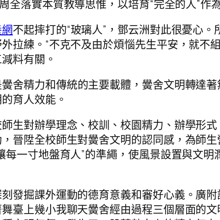
周全落實本質教導思惟，以培育“完全的人”作
養網
不起摔打的“玻璃人”，鄧云洲對此很憂心
外拉練。“不克不及由於煩惱先生平安，就不組
工減料有關。
是黌舍精力和傳統的主要載體，黌舍文明轉達著
明的育人效能。
生對辦學理念、校訓、校園精力、辦學形式
動，晉陞全校師生對黌舍文明的認同感，為師生
讓每一寸地盤育人”的準繩，使風景設置與文明
發掘課外運動的德育意義和審好心義。廣附設
著舞臺上幾小我聊天黌舍經由過程三個層面的文