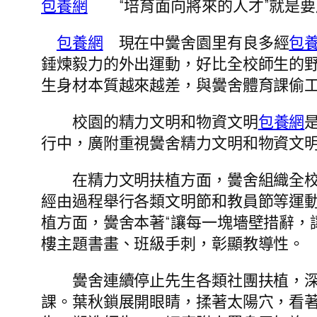
包養網
“培育面向將來的人才”就是要
包養網
現在中黌舍園里有良多經
包
錘煉毅力的外出運動，好比全校師生的野
生身材本質越來越差，與黌舍體育課偷
校園的精力文明和物資文明
包養網
行中，廣附重視黌舍精力文明和物資文
在精力文明扶植方面，黌舍組織全校師
經由過程舉行各類文明節和教員節等運
植方面，黌舍本著“讓每一塊墻壁措辭，
樓主題書畫、班級手刺，彰顯教導性。
黌舍連續停止先生各類社團扶植，深刻
課。葉秋鎖展開眼睛，揉著太陽穴，看