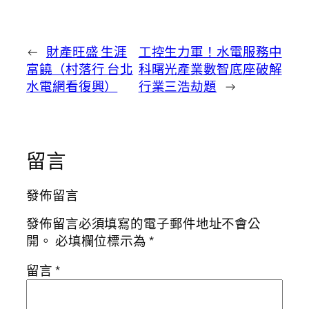
←
財產旺盛 生涯
工控生力軍！水電服務中
富饒（村落行 台北
科曙光產業數智底座破解
水電網看復興）
行業三浩劫題
→
留言
發佈留言
發佈留言必須填寫的電子郵件地址不會公
開。
必填欄位標示為
*
留言
*