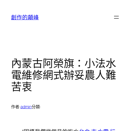
跳
至
創作的顛峰
主
要
內
容
內蒙古阿榮旗：小法水
電維修網式辦妥農人難
苦衷
作者:
admin
分類: