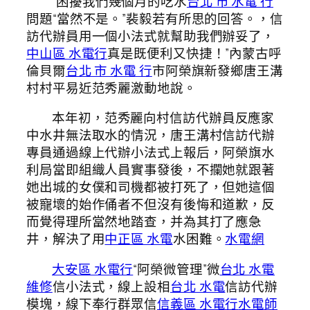
“困擾我們幾個月的吃水
台北 市 水電 行
問題“當然不是。”裴毅若有所思的回答。，信
訪代辦員用一個小法式就幫助我們辦妥了，
中山區 水電行
真是既便利又快捷！”內蒙古呼
倫貝爾
台北 市 水電 行
市阿榮旗新發鄉唐王溝
村村平易近范秀麗激動地說。
本年初，范秀麗向村信訪代辦員反應家
中水井無法取水的情況，唐王溝村信訪代辦
專員通過線上代辦小法式上報后，阿榮旗水
利局當即組織人員實事發後，不攔她就跟著
她出城的女僕和司機都被打死了，但她這個
被寵壞的始作俑者不但沒有後悔和道歉，反
而覺得理所當然地踏查，并為其打了應急
井，解決了用
中正區 水電
水困難。
水電網
大安區 水電行
“阿榮微管理”微
台北 水電
維修
信小法式，線上設相
台北 水電
信訪代辦
模塊，線下奉行群眾信
信義區 水電行
水電師