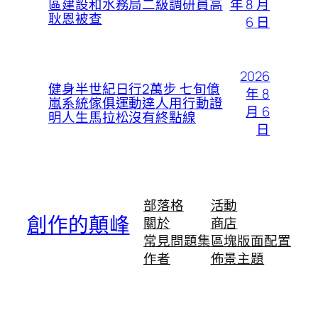
年 8 月
區建設和水務局二級調研員高
耿恩被查
6 日
2026
健身半世紀日行2萬步 七旬億
年 8
嵐系統傢俱運動達人用行動證
月 6
明人生馬拉松沒有終點線
日
部落格
活動
創作的顛峰
關於
商店
常見問題集
區塊版面配置
作者
佈景主題