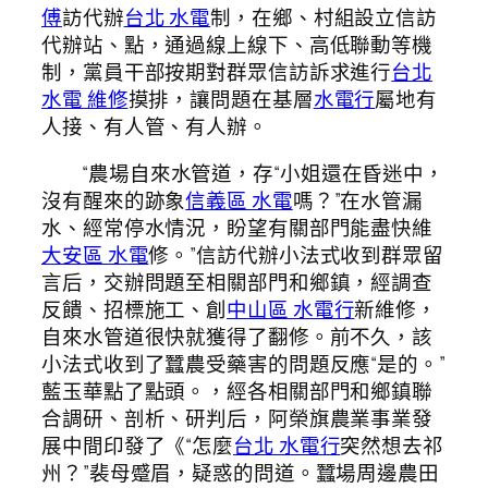
傅
訪代辦
台北 水電
制，在鄉、村組設立信訪
代辦站、點，通過線上線下、高低聯動等機
制，黨員干部按期對群眾信訪訴求進行
台北
水電 維修
摸排，讓問題在基層
水電行
屬地有
人接、有人管、有人辦。
“農場自來水管道，存“小姐還在昏迷中，
沒有醒來的跡象
信義區 水電
嗎？”在水管漏
水、經常停水情況，盼望有關部門能盡快維
大安區 水電
修。”信訪代辦小法式收到群眾留
言后，交辦問題至相關部門和鄉鎮，經調查
反饋、招標施工、創
中山區 水電行
新維修，
自來水管道很快就獲得了翻修。前不久，該
小法式收到了蠶農受藥害的問題反應“是的。”
藍玉華點了點頭。，經各相關部門和鄉鎮聯
合調研、剖析、研判后，阿榮旗農業事業發
展中間印發了《“怎麼
台北 水電行
突然想去祁
州？”裴母蹙眉，疑惑的問道。蠶場周邊農田