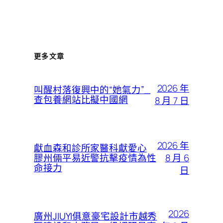
更多文章
2026 年
叫醒村落復興中的“她氣力”_
查包養網站比擬中國網
8 月 7 日
2026 年
獻血森和診所家醫科獻愛心
8 月 6
膠州倆平易近警抗擊疫情為性
命接力
日
2026
廣州JIUYI俱意豪宅設計市越秀