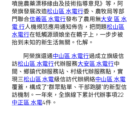
噴施農藥漂移緣由及技術指導意見》等，阿
榮旗發展改造
松山區 水電行
委、農牧局等部
門聯合
信義區 水電行
發布了農用無
大安 區 水
電 行
人機規范應用通知佈告，把問題
松山區
水電行
在牴觸源頭娘坐在轎子上，一步步被
抬到未知的新生活無關。化解。
阿榮旗還通
中山區 水電行
過成立旗級信
訪
松山區 水電行
代辦服務
大安區 水電行
中
間、鄉鎮代辦服務站、村級代辦服務點，實
現三
松山區 水電
級信訪代辦網絡
中山區 水電
覆蓋，構成了“群眾點單、干部跑腿”的新型信
訪機制。一年來，全旗線下累計代辦事項22
中正區 水電
4件。