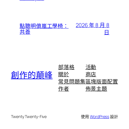
2026 年 8 月 8
點聰明億嵐工學椅：
共善
日
部落格
活動
創作的顛峰
關於
商店
常見問題集
區塊版面配置
作者
佈景主題
Twenty Twenty-Five
使用
WordPress
設計