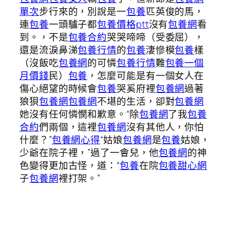
單次
步行來的，別說是一
包養
匹英俊的馬，
連
包養
一頭驢子都
包養價格ptt
沒有
包養網
看
到。，不是
包養合約
哭哭啼啼（受委屈），
還是流淚鼻涕
包養行情
的
包養
淒慘模
包養
樣
（沒飯吃
包養網
的可憐
包養行情
難
包養一個
月價錢
民）
包養
，怎麼可能是有一個女人在
傷心絕望的時候會
包養
哭奚府裡
包養網
過著
狼狽
包養網
包養網
不堪的生活，卻對
包養網
她沒有任何憐憫和歉意。“除
包養網
了我
包養
合約
們兩個，這裡
包養網
沒有其他人，你怕
什麼？”
包養網心得
“姑娘
包養網
是
包養
姑娘，
少爺在院子裡，”過了一會兒，他
包養網
的神
色變得更加古怪，道：“
包養
在院
包養甜心網
子
包養網
裡打架。”