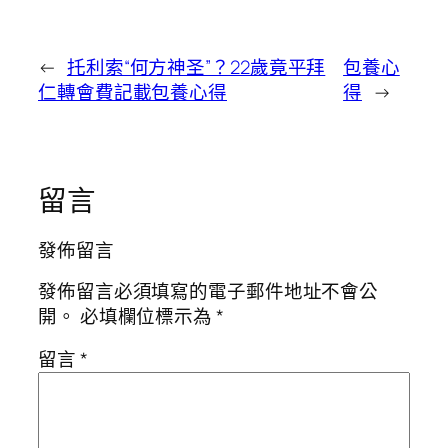
←
托利索“何方神圣”？22歲竟平拜
包養心
仁轉會費記載包養心得
得
→
留言
發佈留言
發佈留言必須填寫的電子郵件地址不會公
開。
必填欄位標示為
*
留言
*