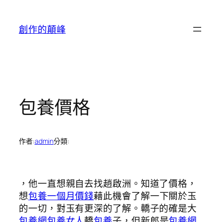
跳
至
創作的顛峰
主
要
內
容
包養價格
作者:
admin
分類:
，他一直想親自去找趙啟洲。知道了價格，
想
包養一個月價錢
藉此機會了解一下關於玉
的一切，對玉有更深的了解。轎子的確是大
包養網
包養女人
轎
包養
子，但新郎是
包養網