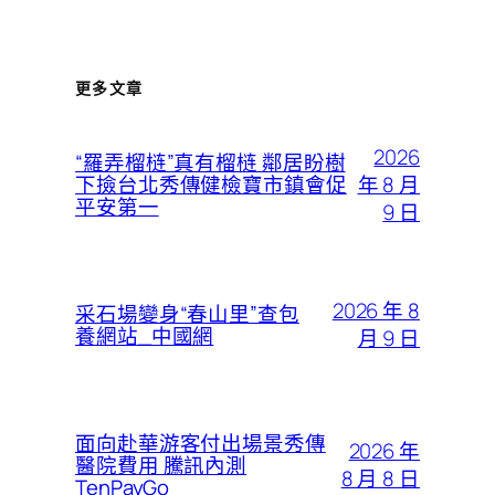
更多文章
2026
“羅弄榴梿”真有榴梿 鄰居盼樹
年 8 月
下撿台北秀傳健檢寶市鎮會促
平安第一
9 日
2026 年 8
采石場變身“春山里”查包
養網站_中國網
月 9 日
面向赴華游客付出場景秀傳
2026 年
醫院費用 騰訊內測
8 月 8 日
TenPayGo