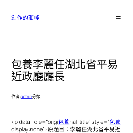
跳
至
創作的顛峰
主
要
內
容
包養李麗任湖北省平易
近政廳廳長
作者:
admin
分類:
<p data-role="origi
包養
nal-title” style=”
包養
display:none”>原題目：李麗任湖北省平易近