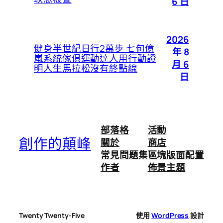
6 日
2026
健身半世紀日行2萬步 七旬億
年 8
嵐系統傢俱運動達人用行動證
月 6
明人生馬拉松沒有終點線
日
部落格
活動
創作的顛峰
關於
商店
常見問題集
區塊版面配置
作者
佈景主題
Twenty Twenty-Five
使用
WordPress
設計