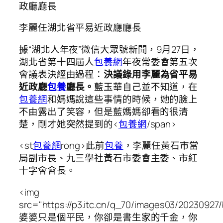
政廳廳長
李麗任湖北省平易近政廳廳長
據“湖北人年夜”微信大眾號新聞，9月27日，
湖北省第十四屆人
包養網
年夜常委會第五次
會議表決經由過程：
決議錄用李麗為省平易
近政廳
包養
廳長。
藍玉華自己並不知道，在
包養網
和媽媽說這些事情的時候，她的臉上
不由露出了笑容，但是藍媽媽卻看的很清
楚，剛才她突然提到的<
包養網
/span>
<st
包養網
rong>此前
包養
，李麗任黃石市當
局副市長、九三學社黃石市委會主委、市紅
十字會會長。
<img
src="https://p3.itc.cn/q_70/images03/2023092
婆婆只是個平民，你卻是書生家的千金，你