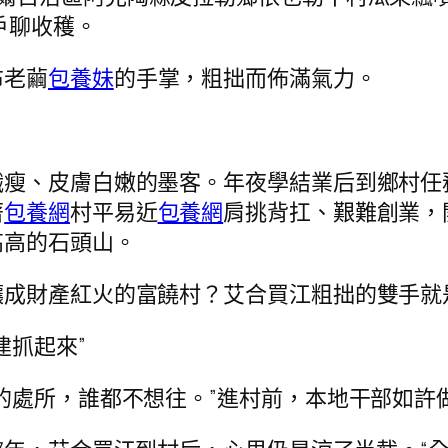
戶聊收穫。
布老繭
包養妹
的手掌，粗拙而佈滿氣力。
纖瘦、皮膚白嫩的墨客。年夜學結業后到鄉村任
著
包養網
村平易近
包養網
肩挑背扛、艱難創業，
高高的石頭山。
釀成財產紅火的富饒村？艾合買江粗拙的雙手就
建抓起來”
的處所，誰都不想往。”進村前，本地干部如許做