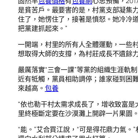
固然早
包養價格
有
包養網
心思預備，20
是貧苦戶。最要害的是，村黨支部凝集力
住了，她愣住了，接著是憤怒。她冷冷道
把黨建抓起來。”
一開端，村里的所有人全體運動，一些
想取得大師的支撐，為村莊成長不遺餘力
嚴厲落實“三會一課”等黨的組織生涯軌
近有牴觸，黨員相助調停；誰家碰到困
來越高。
包養
“依也勒干村太需求成長了，增收致富是
里終極斷定要在沙漠灘上開辟一片果園。
“能。”艾合買江說，“可是得花鼎力氣