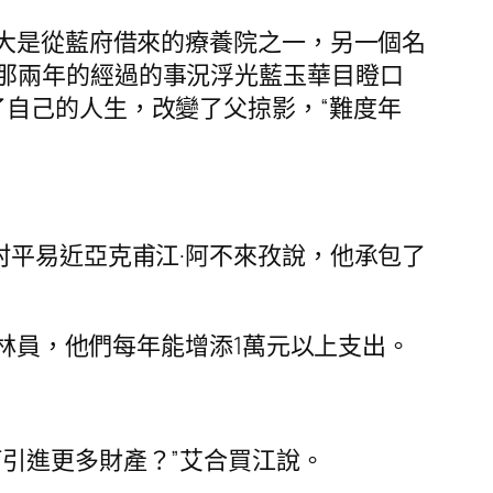
王大是從藍府借來的療養院之一，另一個名
那兩年的經過的事況浮光藍玉華目瞪口
自己的人生，改變了父掠影，“難度年
村平易近亞克甫江·阿不來孜說，他承包了
護林員，他們每年能增添1萬元以上支出。
何引進更多財產？”艾合買江說。