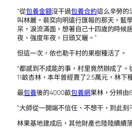
“從
包養金額
沒干過
包養合約
這么辛勞的
叫林麗。裴奕向明遠行匯報的那天，藍
呆，淚流滿面，想著自己十四歲的時候居
夜、強度年夜，日頭又曬。”
但這一次，依也勒干村的果樹種活了。
“都感到不成能的事，村里竟然辦成了。
11畝杏林，本年曾經賣了2.5萬元，林下
最
包養
後的4000畝
包養網
果林，分辨由
“大師從一開端不信任、不想干，到此刻
林果基地建成后，其他財產也陸陸續續落