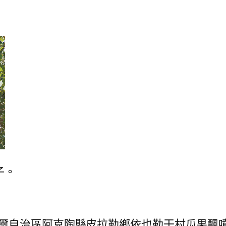
子。
爾自治區阿克陶縣皮拉勒鄉依也勒干村瓜果飄