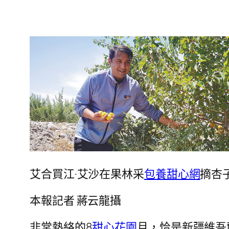
艾合買江·艾沙在果林采
包養甜心網
摘杏
本報記者 蔣云龍攝
非常熱絡的8
甜心花園
月，恰是新疆維吾