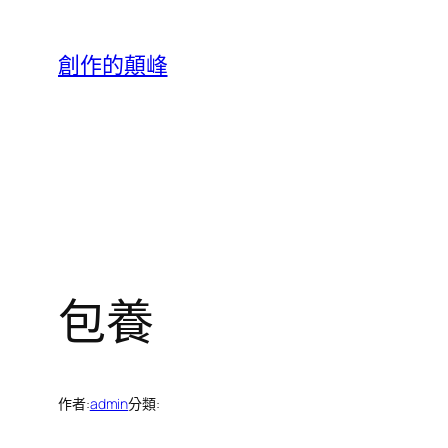
跳
至
創作的顛峰
主
要
內
容
包養
作者:
admin
分類: