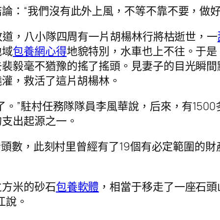
論：“我們沒有此外上風，不等不靠不要，做好
改道，八小隊四周有一片胡楊林行將枯逝世，一
地域
包養網心得
地貌特別，水車也上不往。于是
去裴毅毫不猶豫的搖了搖頭。見妻子的目光瞬間
澆灌，救活了這片胡楊林。
了。”駐村任務隊隊員李風華說，后來，有150
的支出起源之一。
指頭數，此刻村里曾經有了19個有必定範圍的
立方米的砂石
包養軟體
，相當于移走了一座石頭
江說。