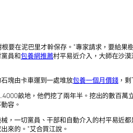
的樹根要在泥巴里才幹保存。”專家請求，要給果
村黨員和
包養網推薦
村平易近介入，大師在沙漠
的石塊由卡車運到一處堆放
包養一個月價錢
，剩
…4000畝地，他們挖了兩年半。挖出的數百萬
不動容。
械，一切黨員、干部和自動介入的村平易近都
出來的。”艾合買江說。