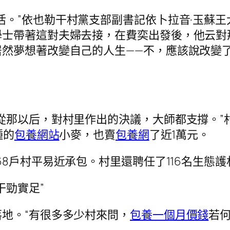
活。”依也勒干村黨支部副書記依卜拉音·玉蘇
學士帶著這對夫婦去接，在費奕出發後，他云對
然夢想著改變自己的人生——不，應該說改變了
從那以后，對村里作出的決議，大師都支撐。”
種的
包養網站
小麥，也賣
包養網
了近1萬元。
68戶村平易近承包。村里還聘任了116名生態
干勁實足”
地。“有很多多少村來問，
包養一個月價錢
若