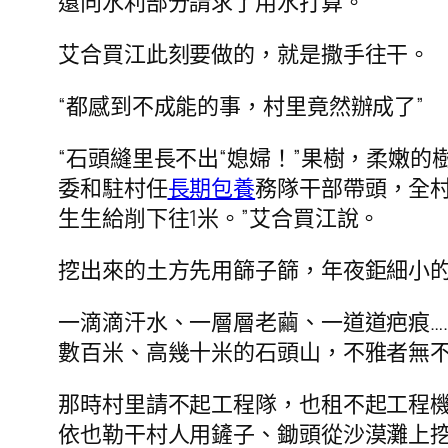
還向水利部分請求了用水打算。
艾合買江此刻要做的，就是撒手往干。
“都感到不成能的事，村里竟然辦成了”
“石頭縫里長不出“媳婦！”果樹，柔嫩
委和駐村任
長期包養
務隊干部帶頭，全
生生給削下往1米。”艾合買江說。
挖出來的土方先用篩子篩，年夜鉅細小
一滴滴汗水、一層層老繭、一道道疤痕…
數百米、高幾十米的石頭山，不雅者無
那時村里請不起工程隊，也租不起工程機
依也勒干村人用鏟子、鋤頭從沙漠灘上挖