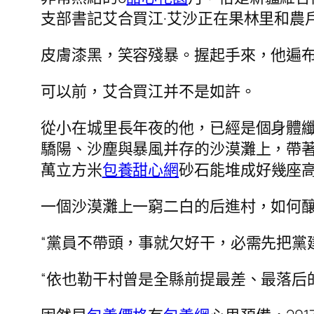
支部書記艾合買江·艾沙正在果林里和農
皮膚漆黑，笑容殘暴。握起手來，他遍
可以前，艾合買江并不是如許。
從小在城里長年夜的他，已經是個身體
驕陽、沙塵與暴風并存的沙漠灘上，帶
萬立方米
包養甜心網
砂石能堆成好幾座
一個沙漠灘上一窮二白的后進村，如何
“黨員不帶頭，事就欠好干，必需先把黨
“依也勒干村曾是全縣前提最差、最落后