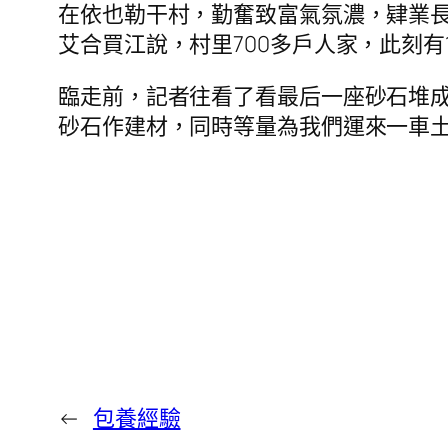
在依也勒干村，勤奮致富氣氛濃，肄業長
艾合買江說，村里700多戶人家，此刻有
臨走前，記者往看了看最后一座砂石堆
砂石作建材，同時等量為我們運來一車土
←
包養經驗