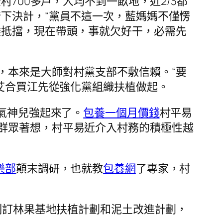
村700多戶，人均不到一畝地，近2/3都
下決計，“黨員不這一次，藍媽媽不僅愣
難抵擋，現在帶頭，事就欠好干，必需先
，本來是大師對村黨支部不敷信賴。“要
”艾合買江先從強化黨組織扶植做起。
氣神兒強起來了。
包養一個月價錢
村平易
群眾著想，村平易近介入村務的積極性越
樂部
顛末調研，也就教
包養網
了專家，村
制訂林果基地扶植計劃和泥土改進計劃，