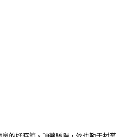
噴鼻的好時節。頂著驕陽，依也勒干村黨