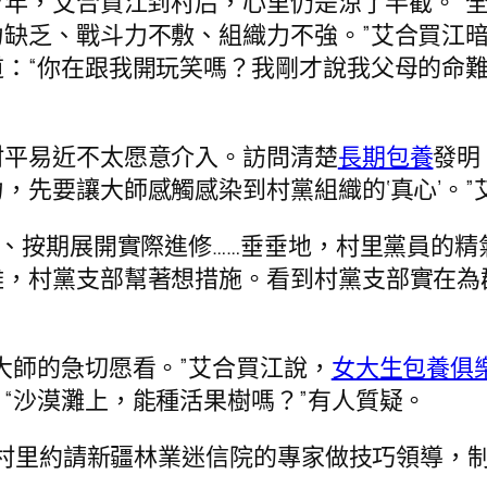
17年，艾合買江到村后，心里仍是涼了半截。“全
缺乏、戰斗力不敷、組織力不強。”艾合買江暗
：“你在跟我開玩笑嗎？我剛才說我父母的命
村平易近不太愿意介入。訪問清楚
長期包養
發明
，先要讓大師感觸感染到村黨組織的‘真心’。
制、按期展開實際進修……垂垂地，村里黨員的精
難，村黨支部幫著想措施。看到村黨支部實在為
大師的急切愿看。”艾合買江說，
女大生包養俱
“沙漠灘上，能種活果樹嗎？”有人質疑。
。”村里約請新疆林業迷信院的專家做技巧領導，