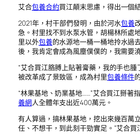
艾合
包養合約
買江顛末思慮，得出一個結
2021年，村干部們發明，由於河水
包養
急。村里找不到水泵水管，胡楊林所處
里以外
包養
的水源地一桶一桶地拎水過
後，我肯定會成為風塵僕僕的，我需要
“艾合買江胳膊上貼著膏藥，我的手也腫
被改革成了景致區，成為村里
包養條件
“林果基地、奶業基地……”艾合買江掰著
養網
人全體年支出近400萬元。
有人算過，搞林果基地，挖出來幾百萬
任、不想干，到此刻干勁實足。”艾合買