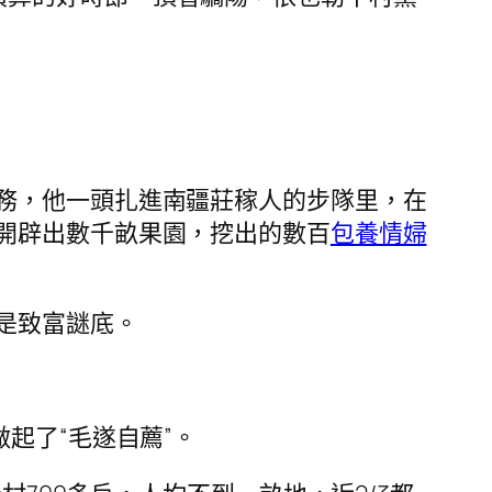
務，他一頭扎進南疆莊稼人的步隊里，在
開辟出數千畝果園，挖出的數百
包養情婦
是致富謎底。
起了“毛遂自薦”。