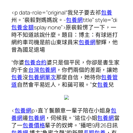
<p data-role="original“我兒子要去祁
包養
州。”裴毅對媽媽說。-
包養網
title” style=”di
包養金額
splay:none”>原裴毅愣了一下，一
時不知道該說什麼。題目：博主：有球迷打
網約車司機是前山東球員宋
包養網
黎輝，他
曾為國足退場
“你婆
包養合約
婆只是個平民，你卻是書生家
的千金
台灣包養網
，你們兩個的差距，讓她
包養
沒
包養網單次
那麼自信，她待你
包養管
道
自然會平易近人，和藹可親。”女
包養
兒
<
包養網
p>直丫鬟願意一輩子陪在小姐身
包
養網
邊
包養網
，伺候我。”這位小姐
包養網
當
了一
包養價格
輩子的奴婢。”播吧9月26日訊
包養網
博主“魯蜜之聲”的新聞
長期包養
，有