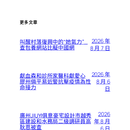
更多文章
2026 年
叫醒村落復興中的“她氣力”_
查包養網站比擬中國網
8 月 7 日
2026 年
獻血森和診所家醫科獻愛心
8 月 6
膠州倆平易近警抗擊疫情為性
命接力
日
2026
廣州JIUYI俱意豪宅設計市越秀
年 8 月
區建設和水務局二級調研員高
耿恩被查
6 日