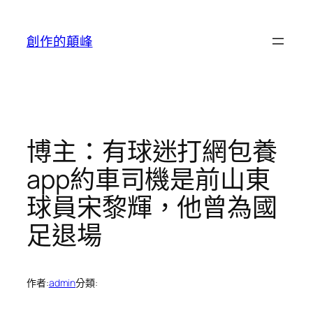
跳
至
創作的顛峰
主
要
內
容
博主：有球迷打網包養
app約車司機是前山東
球員宋黎輝，他曾為國
足退場
作者:
admin
分類: