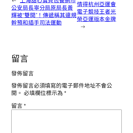
←
上海甜心寶貝包養網市
情得杭州亞運會
公安局長寧分局原局長黃
電子競技王者光
輝被“雙開”！傳遞稱其違規
榮亞運版本金牌
幹預和插手司法運動
→
留言
發佈留言
發佈留言必須填寫的電子郵件地址不會公
開。
必填欄位標示為
*
留言
*