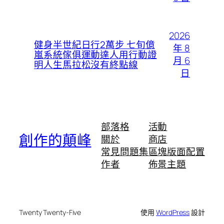
2026
健身半世紀日行2萬步 七旬億
年 8
嵐系統傢俱運動達人用行動證
月 6
明人生馬拉松沒有終點線
日
部落格
活動
創作的顛峰
關於
商店
常見問題集
區塊版面配置
作者
佈景主題
Twenty Twenty-Five
使用
WordPress
設計