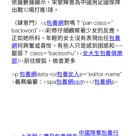
依據數據顯示，宋黎輝曾為中國男足國傢隊
出戰10場打進1球。
（肆意門）<s
包養網
對嗎？”pan class=”
backword”><i彩修仔細觀察著少女的反應。
正如她所料，年輕的女士沒有表現出任
包養
網
何興奮或喜悅。有些人只是感到困惑和——
厭惡？ class=”backsohu”><
女大生包養俱樂
部
/i>前往搜狐，檢查更多
<p
包養網
data-rol
包養女人
e=”editor-name”
>義務編纂：<spa
包養網ppt
n></
包養網
p>
中國隊奪包養行