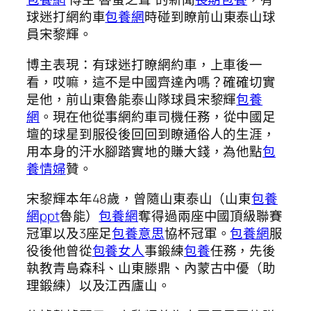
球迷打網約車
包養網
時碰到瞭前山東泰山球
員宋黎輝。
博主表現：有球迷打瞭網約車，上車後一
看，哎嘛，這不是中國齊達內嗎？確確切實
是他，前山東魯能泰山隊球員宋黎輝
包養
網
。現在他從事網約車司機任務，從中國足
壇的球星到服役後回回到瞭通俗人的生涯，
用本身的汗水腳踏實地的賺大錢，為他點
包
養情婦
贊。
宋黎輝本年48歲，曾隨山東泰山（山東
包養
網ppt
魯能）
包養網
奪得過兩座中國頂級聯賽
冠軍以及3座足
包養意思
協杯冠軍。
包養網
服
役後他曾從
包養女人
事鍛練
包養
任務，先後
執教青島森科、山東滕鼎、內蒙古中優（助
理鍛練）以及江西廬山。