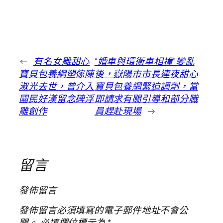
←
有名女雕甜心
“婚車與環衛車相撞”變亂
寶貝包養網塑傢陳
後，嶽陽市市長連夜甜心
淑光去世，曾介入
寶貝包養網緊迫調劑，當
國民好漢留念碑浮
即請求有關引導和部分職
雕創作
員趕赴現場
→
留言
發佈留言
發佈留言必須填寫的電子郵件地址不會公
開。
必填欄位標示為
*