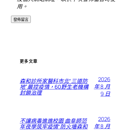
用。
更多文章
2026
森和診所家醫科市北“三道防
年 8 月
地”嚴控疫情，60野生老機構
封鎖治理
9 日
2026
不讓病毒進進校園 曲阜師范
年 8 月
年夜學筑牢疫情“防火墻森和