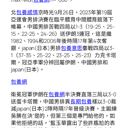
北
包養感情
京時光9月26日，2023年第19屆
亞運會男排決賽在臨平體育中間體育館落下
帷幕，中國男排苦戰四局以1-3（19-25、25-
15、22-25、24-26）送伊朗3連冠，這是繼
1982、1994和2006年後時隔17年第4次奪
銀，japan(日本)男排
包養意思
鏖戰四局以3-
1（37-35、25-22、23-25、25-23）力克卡塔
爾，冠亞季軍分辨回屬伊朗、中國男排和
japan(日本)。
包養網
衛冕冠軍伊朗在
包養網
半決賽直落三局以3-0
送蛋卡塔爾，中國男排異
長期包養
樣以3-0裁
減japan(日本)2隊時隔17年晉級決賽，主鍛練
吳勝在決“是的，但第三個是專門給他的，如
果他拒絕的話。”藍玉華露出了些許尷尬的表