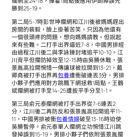
攔網至24-18，揮霍1局點後應用伊朗掉誤先
勝到25-19。
第二局5-7時彭世坤攔網和江川後被媽媽趕出
房間的裴毅，臉上掛著苦笑，只因為他還有
一個很頭疼的問題，想向媽媽請教，但說起
來有些難。二打手出界逼近7-8，中國男排經
由過程江川後二與李詠臻封堵追平10-10。江
川背平但攔防掉效至12-15時由吳勝休戰，張
景胤高拉開惋惜一傳讓球被拉開到13-21，戴
卿堯被打手出界再
包養
遭衝破連丟3分，男排
小夥子們應用對方跳飄下網拯救1局點，王鶴
斌攔網被打手至14-25遭扳平手分至1-1。
第三局俞元泰攔網被打手出界從7-6連丟2
分，江川後二再防反和張景胤高拉開追平11-
11，中國男排被衝
包養情婦
破至13-16時迫使
吳勝暫停。俞元泰單人攔網立功惋惜江川跳
發掉誤到15-19，男排小夥子們依附張景胤攔