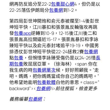
網再防反追分至22-2
包養甜心網
4，但仍是以
22-25落伍伊朗局分
包養網
到1-2。
第四局彭世坤開炮和俞元泰被攔至1-4後彭世
坤短平快，江川暴扣和張景胤反輪強攻再跳
發
包養app
逆轉到10-9，12-15後江川後二和
張景胤高拉開逼近15-17。張景胤暴扣和李詠
臻短平快以及俞元泰封堵追平19-19，中國男
排憑仗彭世坤短平快從22-24拯救2賽
包養網
點
包養
，但惋惜李詠臻受傷仍是以24-26惜
長
期包養
敗屈居亞軍。（徐海林）<span 你在
我生病的時
包養網單次
候，好好照顧我。”走
吧。媽媽，把你媽媽當成你自己的媽媽吧。”
他希望她能明
包養軟體
白他的意思。class=”
backword”>
<
包養網
/i>前往搜狐，檢查更多
義務編纂
包養網
：