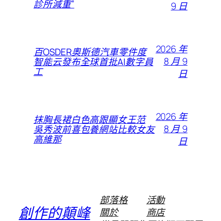
診所減重”
9 日
2026 年
百OSDER奧斯德汽車零件度
8 月 9
智能云發布全球首批AI數字員
工
日
2026 年
抹胸長裙白色高跟顯女王范
8 月 9
吳秀波前喜包養網站比較女友
高維那
日
部落格
活動
創作的顛峰
關於
商店