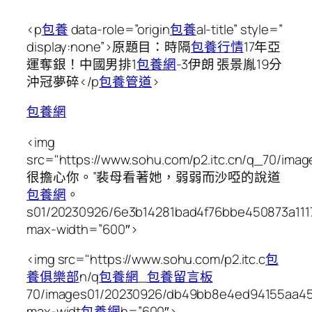
<p
包養
data-role=”origin
包養
al-title” style=”
display:none”>原題目：時隔
包養行情
17年亞
運奪銀！中國男排1
包養網
-3伊朗 張景胤19分
沖冠夢碎</p
包養管道
>
包養網
<img
src="https://www.sohu.com/p2.itc.cn/q_70/ima
很擔心你。”裴母看著她，弱弱而沙啞的說道
包養網
。
s01/20230926/6e3b14281bad4f76bbe450873a1117
max-width=”600″>
<img src="https://www.sohu.com/p2.itc.c
包
養俱樂部
n/q
包養網
_
包養留言板
70/images01/20230926/db49bb8e4ed94155aa45
max-widt
包養網
h=”600″>