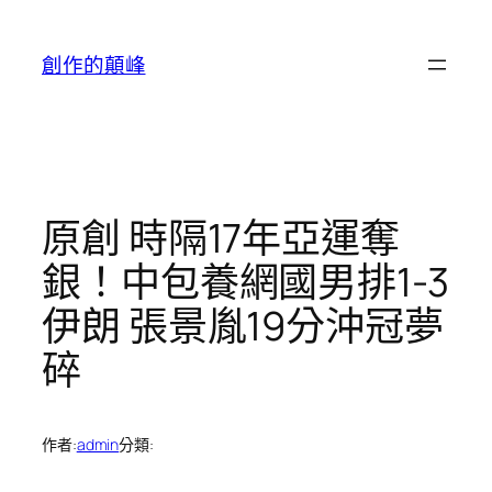
跳
至
創作的顛峰
主
要
內
容
原創 時隔17年亞運奪
銀！中包養網國男排1-3
伊朗 張景胤19分沖冠夢
碎
作者:
admin
分類: