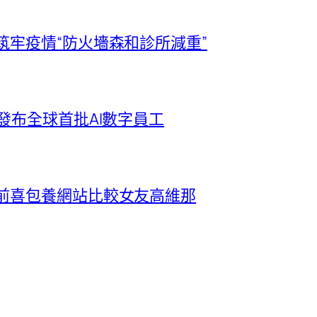
筑牢疫情“防火墻森和診所減重”
發布全球首批AI數字員工
波前喜包養網站比較女友高維那