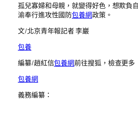
孤兒寡婦和母親，就變得好色，想欺負
渝奉行進攻性國防
包養網
政策。
文/北京青年報記者 李巖
包養
編纂/趙紅信
包養網
前往搜狐，檢查更多
包養網
義務編纂：