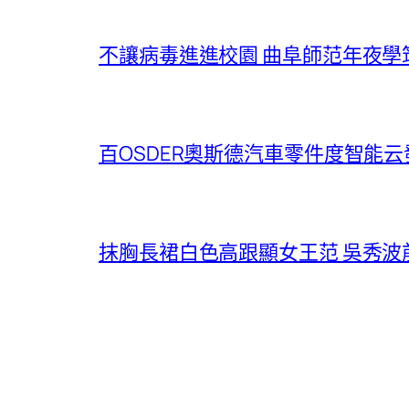
不讓病毒進進校園 曲阜師范年夜學
百OSDER奧斯德汽車零件度智能云
抹胸長裙白色高跟顯女王范 吳秀