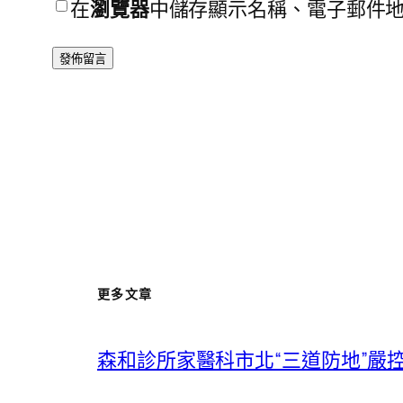
在
瀏覽器
中儲存顯示名稱、電子郵件
更多文章
森和診所家醫科市北“三道防地”嚴