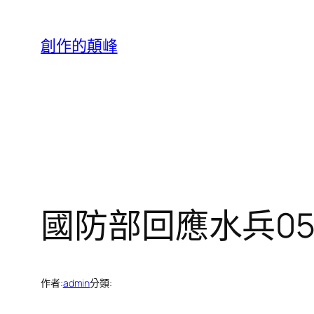
跳
至
創作的顛峰
主
要
內
容
國防部回應水兵05
作者:
admin
分類: