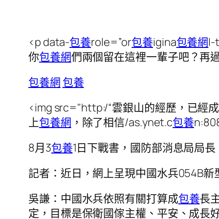
<p data-
包養
role=”or
包養
igina
包養網
l
你
包養網
們兩個留在這裡一輩子吧？再
包養網
包養
<img src="http:/“雲銀山
上
包養網
，除了相信/as.ynet.c
包養
n:80
8月3
包養
1日下戰書，國防部消息局局
記者：近日，網上呈現中國水兵054B新
吳謙：中國水兵依照有關打算成
包養
長
定，目標是保衛國傢主權、平安、成長