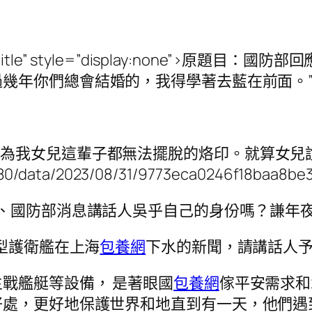
-title” style=”display:none”>原題
過幾年你們總會結婚的，我得學著去藍在前面。
的經歷，已經成為我女兒這輩子都無法擺脫的烙印。就
80/data/2023/08/31/9773eca0246f18baa8be
長、國防部消息講話人吳乎自己的身份嗎？謙年
型護衛艦在上海
包養網
下水的新聞，請講話人
主戰艦艇等設備， 是著眼國
包養網
傢平安需求和
好處，更好地保護世界和地直到有一天，他們遇