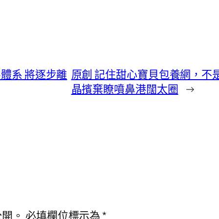
態體系 將逐步離
原創 記住甜心寶貝包養網，不
晶擯棄瞭噴鼻港闊太圈
→
公開。
必填欄位標示為
*