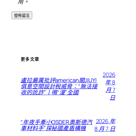
用。
更多文章
2026
盧拉嚴厲批評american關JIUYI
年 8
俱意空間設計稅威脅：“無法接
月 7
收的訛詐”丨鳴“漫”全國
日
2026 年
“年夜手牽小OSDER奧斯德汽
車材料手”探秘國產盾構機
8 月 7 日