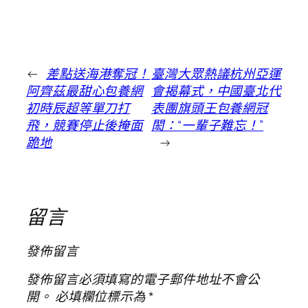
←
差點送海港奪冠！
臺灣大眾熱議杭州亞運
阿齊茲最甜心包養網
會揭幕式，中國臺北代
初時辰超等單刀打
表團旗頭王包養網冠
飛，競賽停止後掩面
閎：“一輩子難忘！”
跪地
→
留言
發佈留言
發佈留言必須填寫的電子郵件地址不會公
開。
必填欄位標示為
*