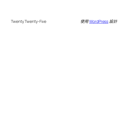
Twenty Twenty-Five
使用
WordPress
設計