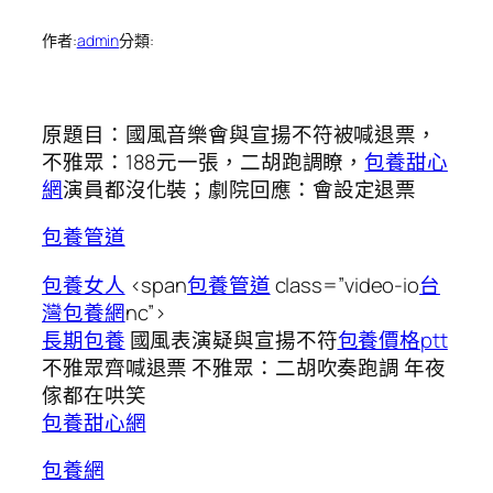
作者:
admin
分類:
原題目：國風音樂會與宣揚不符被喊退票，
不雅眾：188元一張，二胡跑調瞭，
包養甜心
網
演員都沒化裝；劇院回應：會設定退票
包養管道
包養女人
<span
包養管道
class=”video-io
台
灣包養網
nc”>
長期包養
國風表演疑與宣揚不符
包養價格ptt
不雅眾齊喊退票 不雅眾：二胡吹奏跑調 年夜
傢都在哄笑
包養甜心網
包養網