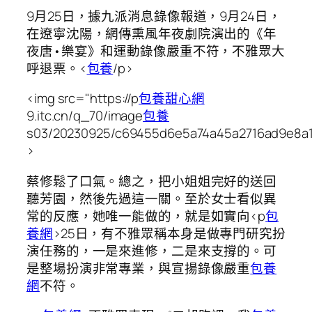
9月25日，據九派消息錄像報道，9月24日，
在遼寧沈陽，網傳熏風年夜劇院演出的《年
夜唐•樂宴》和運動錄像嚴重不符，不雅眾大
呼退票。<
包養
/p>
<img src="https://p
包養甜心網
9.itc.cn/q_70/image
包養
s03/20230925/c69455d6e5a74a45a2716ad9e8a1
>
蔡修鬆了口氣。總之，把小姐姐完好的送回
聽芳園，然後先過這一關。至於女士看似異
常的反應，她唯一能做的，就是如實向<p
包
養網
>25日，有不雅眾稱本身是做專門研究扮
演任務的，一是來進修，二是來支撐的。可
是整場扮演非常專業，與宣揚錄像嚴重
包養
網
不符。