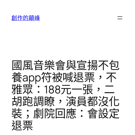
跳
至
創作的顛峰
主
要
內
容
國風音樂會與宣揚不包
養app符被喊退票，不
雅眾：188元一張，二
胡跑調瞭，演員都沒化
裝；劇院回應：會設定
退票