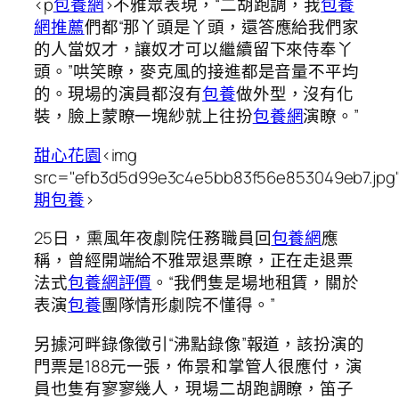
<p
包養網
>不雅眾表現，“二胡跑調，我
包養
網推薦
們都“那丫頭是丫頭，還答應給我們家
的人當奴才，讓奴才可以繼續留下來侍奉丫
頭。”哄笑瞭，麥克風的接進都是音量不平均
的。現場的演員都沒有
包養
做外型，沒有化
裝，臉上蒙瞭一塊紗就上往扮
包養網
演瞭。”
甜心花園
<img
src="efb3d5d99e3c4e5bb83f56e853049eb7.jpg
期包養
>
25日，熏風年夜劇院任務職員回
包養網
應
稱，曾經開端給不雅眾退票瞭，正在走退票
法式
包養網評價
。“我們隻是場地租賃，關於
表演
包養
團隊情形劇院不懂得。”
另據河畔錄像徵引“沸點錄像”報道，該扮演的
門票是188元一張，佈景和掌管人很應付，演
員也隻有寥寥幾人，現場二胡跑調瞭，笛子