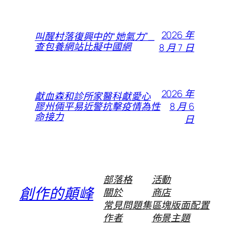
2026 年
叫醒村落復興中的“她氣力”_
查包養網站比擬中國網
8 月 7 日
2026 年
獻血森和診所家醫科獻愛心
8 月 6
膠州倆平易近警抗擊疫情為性
命接力
日
部落格
活動
創作的顛峰
關於
商店
常見問題集
區塊版面配置
作者
佈景主題