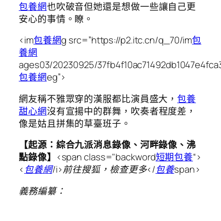
包養網
也吹破音但她還是想做一些讓自己更
安心的事情。瞭。
<im
包養網
g src=”https://p2.itc.cn/q_70/im
包
養網
ages03/20230925/37fb4f10ac71492db1047e4fca3
包養網
eg”>
網友稱不雅眾穿的漢服都比演員盛大，
包養
甜心網
沒有宣揚中的群舞，吹奏者程度差，
像是姑且拼集的草臺班子。
【起源：綜合九派消息錄像、河畔錄像、沸
點錄像】
<span class="backword
短期包養
“>
<
包養網
/i>前往搜狐，檢查更多</
包養
span>
義務編纂：