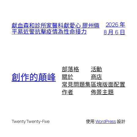
2026 年
獻血森和診所家醫科獻愛心 膠州倆
平易近警抗擊疫情為性命接力
8 月 6 日
部落格
活動
創作的顛峰
關於
商店
常見問題集
區塊版面配置
作者
佈景主題
Twenty Twenty-Five
使用
WordPress
設計