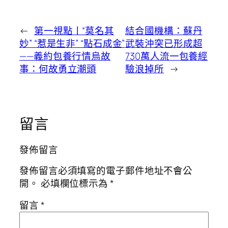
←
第一視點丨“莫名其
結合國機構：蘇丹
妙” “惹是生非” “點石成金”
武裝沖突已形成超
——義約包養行情烏故
730萬人流一包養經
事：何故勇立潮頭
驗浪掉所
→
留言
發佈留言
發佈留言必須填寫的電子郵件地址不會公
開。
必填欄位標示為
*
留言
*