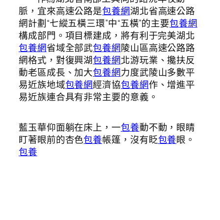
脈，宜來高速公路是
包養網
湖北省高速公路
網計劃“七縱五橫三環”中“五橫”的主要
包養網
構成部門。項目標建成，將有利于完美湖北
包養網
省域全部武
包養網
陵山區高速公路路
網格式，對復興湖
包養網
北游玩業、攙扶反
動老區成長、加大
包養網
力度武陵山多數平
易近族地域
包養網
經濟協
包養網
作、增進平
易近族連合具有非常主要的意義。
藍玉華仰面躺在床上，一
包養
動不動，眼睛
盯著眼前的杏色
包養
帳篷，沒有眨
包養
眼。
包養