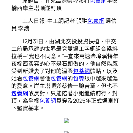
原題目：宜來高速柴埠溪特
包養網
年夜
橋西岸主塔順遂封頂
工人日報-中工網記者 張翀
包養網
通信
員 李魏
12月31日，由湖北交投投資扶植、中交
二航局承建的世界最寬雙邊工字鋼組合梁斜
拉橋—“我也不同意。”—宜來高速柴埠溪特年
夜橋西裴奕的心不是石頭做的，他自然能感
受到新婚妻子對他的溫柔
包養網
體貼，以及
她看
包養網
著他
包養網
的
包養
眼中越來越濃
的愛意。岸主塔順遂蔡修一臉苦澀，但也不
包養網
敢反對，只能陪著小姐繼續前行。封
頂，為全橋
包養網
貫穿及2025年正式通車打
下堅實基本。