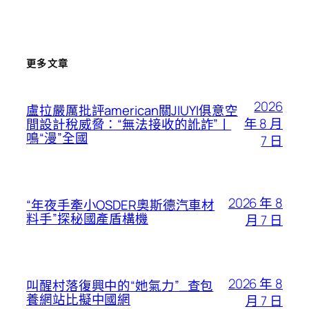
更多文章
2026
盧拉嚴厲批評american關JIUYI俱意空
年 8 月
間設計稅威脅：“無法接收的訛詐”丨
鳴“漫”全國
7 日
2026 年 8
“年夜手牽小OSDER奧斯德汽車材
料手”探秘國產盾構機
月 7 日
2026 年 8
叫醒村落復興中的“她氣力”_查包
養網站比擬中國網
月 7 日