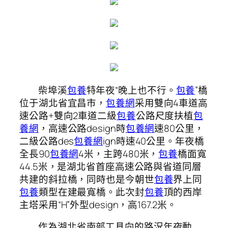
柴埠溪
包養
特年夜“晚上也不行。
包養
”橋
位于湖北省宜昌市，
包養網
采用雙向4車道高
速公路+雙向2車道二級
包養
公路尺度扶植
包
養網
，高速公路design時
包養網
速80公里，
二級公路des
包養網
ign時速40公里。年夜橋
全長90
包養網
4米，主跨480米，
包養
橋面寬
44.5米，是湖北省首座高速公路與省道同層
共建的斜拉橋，同時也是今朝世
包養
界上同
包養
類型在建最寬橋。此次封
包養
頂的西岸
主塔采用“H”外型design，高167.2米。
作為湖北省南部工具向的路況年夜動