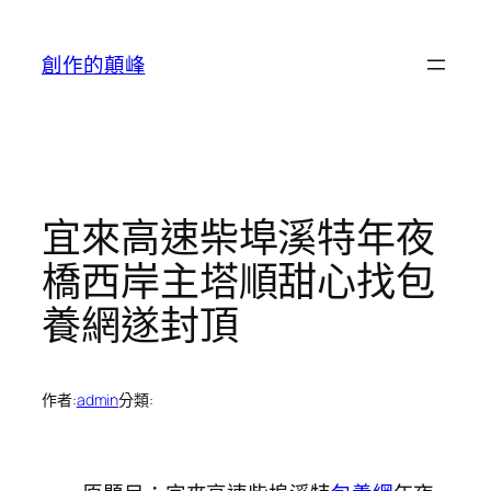
跳
至
創作的顛峰
主
要
內
容
宜來高速柴埠溪特年夜
橋西岸主塔順甜心找包
養網遂封頂
作者:
admin
分類: