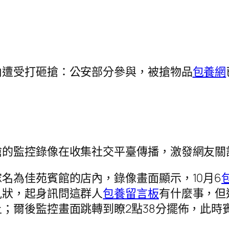
內遭受打砸搶：公安部分參與，被搶物品
包養網
搶的監控錄像在收集社交平臺傳播，激發網友關
名為佳苑賓館的店內，錄像畫面顯示，10月6
見狀，起身訊問這群人
包養留言板
有什麼事，但
；爾後監控畫面跳轉到瞭2點38分擺佈，此時
。