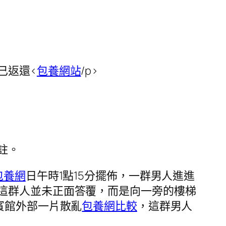
已返還<
包養網站
/p>
註。
包養網
日午時1點15分擺佈，一群男人進進
這群人並未正面答覆，而是向一旁的樓梯
賓館外部一片散亂
包養網比較
，這群男人