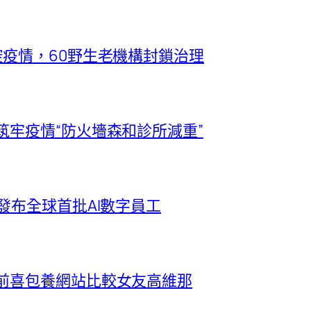
控疫情，60野生老機構封鎖治理
筑牢疫情“防火墻森和診所減重”
發布全球首批AI數字員工
波前喜包養網站比較女友高維那