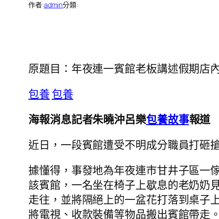
作者:
admin
分類:
原題目：年夜連一賓館老板講述假期店
包養
包養
海報消息記者朱曉沖呂樂
包養故事
報道
近日，一段賓館遭受不明成分職員打砸
據懂得，事發地為年夜連市甘井子區一傢
該賓館，一名坐在椅子上歇息的老奶奶
走往，並將隔絕上的一盆花打落到桌子上
將電視、收款裝備等物品搬出賓館帶走