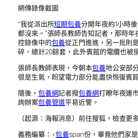
網傳錄像截圖
“我從派出所
短期包養
分開年夜約1小時
都沒來。”張師長教師告知記者，那時年
控錄像中的
包養
從正門進進，另一批則
碎，總計20餘套，此外賓館的電纜也被
張師長教師表現，今朝本
包養
地公安部
很是生氣，盼望電力部分能盡快恢復賓
隨後，
包養網
記者撥
包養網
打瞭年夜連
詢辦案
包養管道
平易近警。
（起源：海報消息）
前往搜狐，檢查更
義務編纂：<
包養
span份，畢竟他們