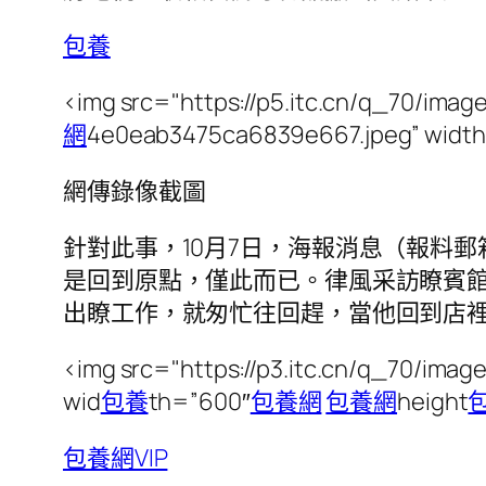
包養
<img src="https://p5.itc.cn/q_70/imag
網
4e0eab3475ca6839e667.jpeg” width
網傳錄像截圖
針對此事，10月7日，海報消息（報料郵箱
是回到原點，僅此而已。律風采訪瞭賓
出瞭工作，就匆忙往回趕，當他回到店
<img src="https://p3.itc.cn/q_70/imag
wid
包養
th=”600″
包養網
包養網
height
包養網VIP