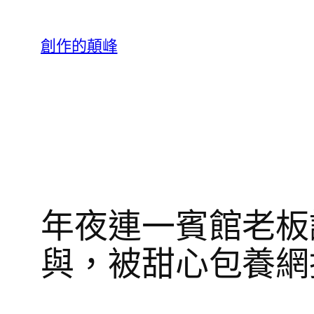
跳
至
創作的顛峰
主
要
內
容
年夜連一賓館老板
與，被甜心包養網