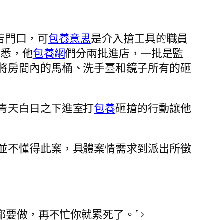
店門口，可
包養意思
是介入搶工具的職員
熟悉，他
包養網
們分兩批進店，一批是監
將房間內的馬桶、洗手臺和鏡子所有的砸
青天白日之下進室打
包養
砸搶的行動讓他
並不懂得此案，具體案情需求到派出所徵
都要做，再不忙你就累死了。”>