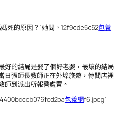
媽媽死的原因？”她問。12f9cde5c52
包養
是說，最好的結局是娶了個好老婆，最壞的結局
當日張師長教師正在外埠旅遊，傳聞店裡
教師到派出所報警處置。
c4400bdceb076fcd2ba
包養網
f6.jpeg”