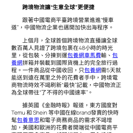
跨境物流讓“生意全球”更便捷
跟著中國電商平臺跨境營業進進“慢車
道”，中國物流企業也邁開加快出海程序。
上個月，全球首個跨境物流直播讓全球
數百萬人見證了跨境包裹在48小時的時光
里，從包裝、分揀到運
包養網車馬費
輸、
包
養網
拼箱并裝載到國際貨機上的完全旅行過
程。一件商品從中國收回，只
包養網
需5天就
能送到遠在萬里之外的花費者手中，跨境電
商物流時效不竭刷新“最快”記載，中國物流正
為全球帶往“了不得的中國速率”。
據英國《金融時報》報道，東方國度對
Temu 和 Shein 等中國在線brand發賣的快時
髦
包養意思
和電子商務商品的需求不竭增
加，美國和歐洲的花費者開端從中國電商平