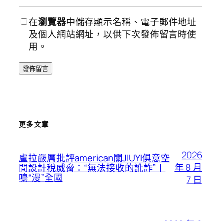
在
瀏覽器
中儲存顯示名稱、電子郵件地址
及個人網站網址，以供下次發佈留言時使
用。
更多文章
2026
盧拉嚴厲批評american關JIUYI俱意空
年 8 月
間設計稅威脅：“無法接收的訛詐”丨
鳴“漫”全國
7 日