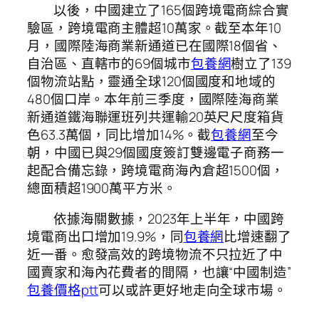
以後，中國建立了165個跨境電商綜合實
驗區，跨境電商主體超10萬家。截至本年10
月，國際陸海商業新通道已在國際18個省、
自治區、直轄市的69個城市
包養網
樹立了139
個物流站點，靈通全球120個國度和地域的
480個口岸。本年前三季度，國際陸海商業
新通道鐵海聯運班列共運輸20英尺尺度箱貨
色63.3萬個，同比增加14%。截
包養網
至今
朝，中國已與29個國度簽訂雙邊電子商務一
起配合備忘錄，跨境電商海內倉超1500個，
總面積超1900萬平方米。
依據海關數據，2023年上半年，中國跨
境電商出口增加19.9%，同
包養網
比增速翻了
近一番。愈發高效的跨境物流不只拉近了中
國賣家和海內花費者的間隔，也讓“中國制造”
包養價格ptt
可以或許更好地走向全球市場。