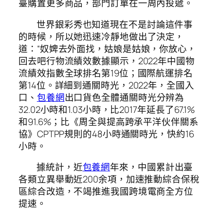
臺購置更多商品，部門訂單在一周內投遞。
世界銀彩秀也知道現在不是討論這件事
的時候，所以她迅速冷靜地做出了決定，
道：“奴婢去外面找，姑娘是姑娘，你放心，
回去吧行物流績效數據顯示，2022年中國物
流績效指數全球排名第19位；國際航運排名
第14位。詳細到通關時光，2022年，全國入
口、
包養網
出口貨色全體通關時光分辨為
32.02小時和1.03小時，比2017年延長了67.1%
和91.6%；比《周全與提高跨承平洋伙伴關系
協》CPTPP規則的48小時通關時光，快約16
小時。
據統計，近
包養網
年來，中國累計出臺
各類立異舉動近200余項，加速推動綜合保稅
區綜合改造，不竭推進我國跨境電商全方位
提速。