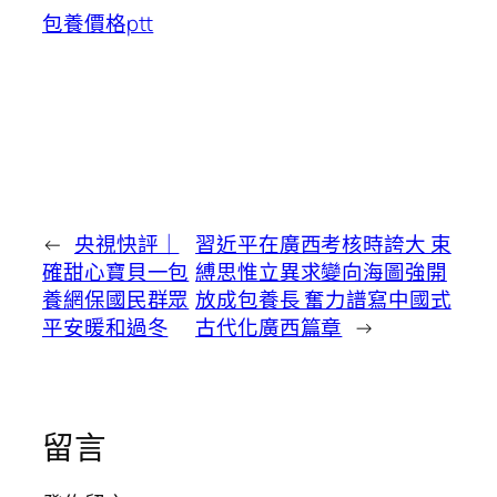
包養價格ptt
←
央視快評｜
習近平在廣西考核時誇大 束
確甜心寶貝一包
縛思惟立異求變向海圖強開
養網保國民群眾
放成包養長 奮力譜寫中國式
平安暖和過冬
古代化廣西篇章
→
留言