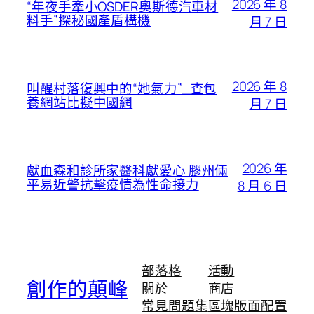
2026 年 8
“年夜手牽小OSDER奧斯德汽車材
料手”探秘國產盾構機
月 7 日
2026 年 8
叫醒村落復興中的“她氣力”_查包
養網站比擬中國網
月 7 日
2026 年
獻血森和診所家醫科獻愛心 膠州倆
平易近警抗擊疫情為性命接力
8 月 6 日
部落格
活動
創作的顛峰
關於
商店
常見問題集
區塊版面配置