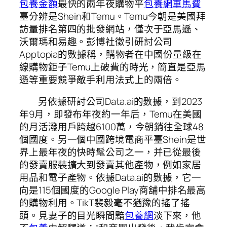
包養金額
最快的兩年夜購物平
包養網車馬費
臺分辨是Shein和Temu。Temu今朝是美國拜
訪量排名第四的批發網站，僅次于亞馬遜、
沃爾瑪和易趣。彭博社徵引研討公司
Apptopia的數據稱，購物者在中國份量級在
線購物鉅子Temu上破費的時光，簡直是亞馬
遜等重要競爭敵手利用法式上的兩倍。
另依據研討公司Data.ai的數據，到2023
年9月，即發布年夜約一年后，Temu在美國
的月活潑用戶跨越6100萬，今朝銷往全球48
個國度。另一個中國跨境電商平臺Shein是世
界上最年夜的快時髦公司之一，并已從最後
的發賣服裝擴大到發賣其他產物，例如家居
用品和電子產物。依據Data.ai的數據，它一
向是115個國度的Google Play商舖中排名最高
的購物利用。TikT裴毅毫不猶豫的搖了搖
頭。見妻子的目光瞬間黯
包養網
淡下來，他