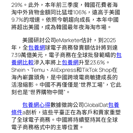
29%。此外，本年前三季度，韓國花費者海
淘中外貨物金額同比猛增106%，遠高于美國
9.7%的增速。依照今朝趨向成長，本年中國
將超出美國，成為韓國最年夜海淘市場。
美國研討公司eMarketer估計，到2025
年，全
包養網
球電子商務發賣額估計將到達
7.39萬億美元，電子商務在全球批發範疇的
包
養網比較
滲入率將上
包養網
升至23.6%。
Shein、Temu、AliExpress和TikTok Shop在
海內嶄露頭角，是中國跨境電商敏捷成長的
活潑縮影。中國不再僅僅是“世界工場”，它此
刻也是“世界購物中間”。
包養網心得
數據徵詢公司GlobalDat
包養
條件
a剖析，這些平臺正在為客戶和賣家重塑
了全球電子商務。中國將持續堅持其在全球
電子商務格式中的主導位置。