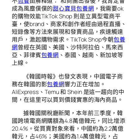
不
包養
由解釋道：“和商團出發後，我肯定會
成為風塵僕僕的
甜心寶貝包養網
，我需要ok
的購物效能TikTok Shop 則是立異型電商平
臺，使brand、商家和創作者經由過程直播、
短錄像等方法來展現和發賣商品，疾速觸達
用戶，激起購物需求。TikTok Shop今朝
包養
網
曾經在英國、美國、沙特阿拉伯、馬來西
亞、菲律賓
包養網
、泰國、越南、新加坡等
上線。
《韓國時報》也發文表現，中國電子商
務在韓國的影
包養網
響力正在增加。
AliExpress、Temu 和 Shein 是這一趨向的中
間，在這里可以買到價錢實惠的海內商品。
據韓國關稅廳新聞，本年前三季度，韓
國跨境電商網購額為4.8萬億韓元，同比增添
20.4%。從買賣對象來看，中國約為2.2萬億
韓元，占46%；美國約為1.4萬億韓元，占