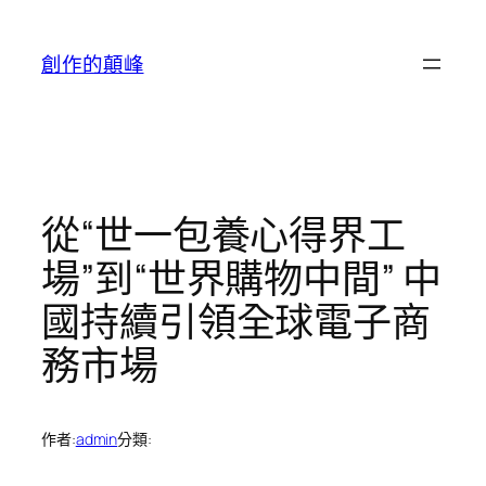
跳
至
創作的顛峰
主
要
內
容
從“世一包養心得界工
場”到“世界購物中間” 中
國持續引領全球電子商
務市場
作者:
admin
分類: