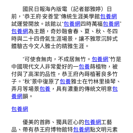
國民日報海內版電（記者鄒雅婷）日
前，“恭王府·安善堂”傳統生涯美學館
包養網
試運營開放。該館以“
包養網
四時萬福
包養網
”
包養網
為主題，奇妙融會春、夏、秋、冬四
時與二十四骨氣生涯場景，讓不雅眾沉醉式
體驗古今文人雅士的精雅生涯。
“可使食無肉，不成居無竹。
包養網
”竹是
中國現代文人非常愛好的一
包養
蒔植物，被
付與了高潔的品性，恭王府內蒔植著良多竹
子。“秋”景中復原了
包養
雅士在竹林里操琴、
弄月等場景
包養
，具有濃重的傳統文明意
包
養網
韻。
包養網
優美的首飾、獨具匠心的
包養網
工藝
品、帶有恭王府博物館特
包養網
點文明元素