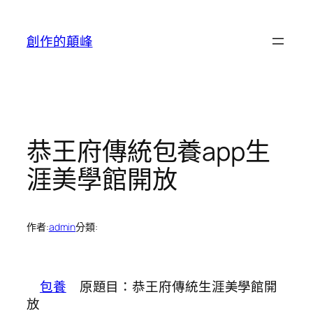
跳
至
創作的顛峰
主
要
內
容
恭王府傳統包養app生
涯美學館開放
作者:
admin
分類:
包養
原題目：恭王府傳統生涯美學館開
放