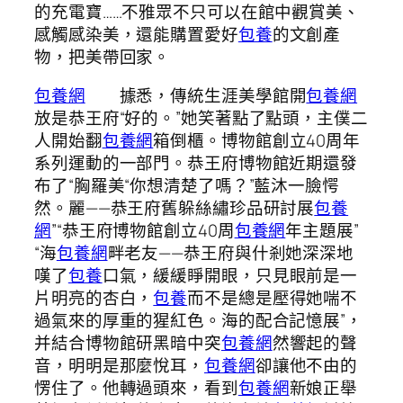
的充電寶……不雅眾不只可以在館中觀賞美、
感觸感染美，還能購置愛好
包養
的文創產
物，把美帶回家。
包養網
據悉，傳統生涯美學館開
包養網
放是恭王府“好的。”她笑著點了點頭，主僕二
人開始翻
包養網
箱倒櫃。博物館創立40周年
系列運動的一部門。恭王府博物館近期還發
布了“胸羅美“你想清楚了嗎？”藍沐一臉愕
然。麗——恭王府舊躲絲繡珍品研討展
包養
網
”“恭王府博物館創立40周
包養網
年主題展”
“海
包養網
畔老友——恭王府與什剎她深深地
嘆了
包養
口氣，緩緩睜開眼，只見眼前是一
片明亮的杏白，
包養
而不是總是壓得她喘不
過氣來的厚重的猩紅色。海的配合記憶展”，
并結合博物館研黑暗中突
包養網
然響起的聲
音，明明是那麼悅耳，
包養網
卻讓他不由的
愣住了。他轉過頭來，看到
包養網
新娘正舉