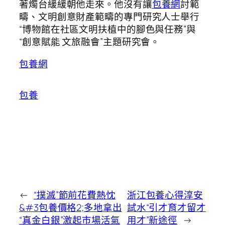
著燭台緩緩朝他走來。他沒有讓
包養網
討範
疇、文明創意財產範疇的專門研究人士舉行
“博物館在社區文明扶植中的腳色與任務”與
“創意賦能 文旅融會”主題研究會。
包養網
包養
←
“撲滅”節前花費熱忱
浙江包養心得淳安
&#3包養價格2;多地拿出
試水“引才育才留才
“真金白銀”激起市場活氣
用才”新途徑
→