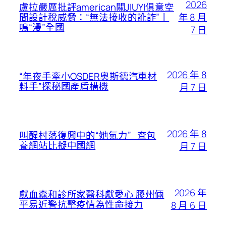
2026
盧拉嚴厲批評american關JIUYI俱意空
年 8 月
間設計稅威脅：“無法接收的訛詐”丨
鳴“漫”全國
7 日
2026 年 8
“年夜手牽小OSDER奧斯德汽車材
料手”探秘國產盾構機
月 7 日
2026 年 8
叫醒村落復興中的“她氣力”_查包
養網站比擬中國網
月 7 日
2026 年
獻血森和診所家醫科獻愛心 膠州倆
平易近警抗擊疫情為性命接力
8 月 6 日