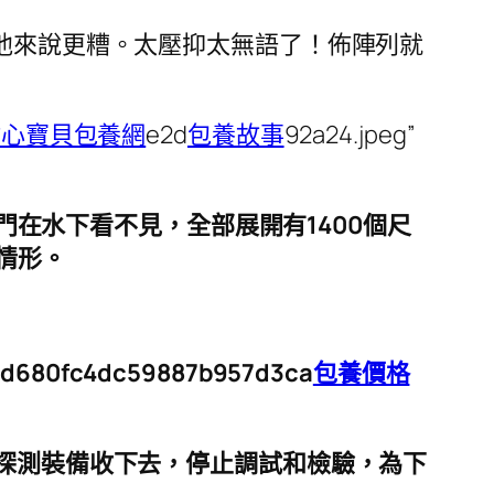
一他來說更糟。太壓抑太無語了！佈陣列就
甜心寶貝包養網
e2d
包養故事
92a24.jpeg”
門在水下看不見，全部展開有1400個尺
情形。
f2d680fc4dc59887b957d3ca
包養價格
探測裝備收下去，停止調試和檢驗，為下