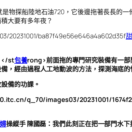
就是物探船陸地石油720，它後邊拖著長長的
面積大要有多年夜？
ges03/20231001/ba87f49e56e646a4a602d35f
/st
包養
rong>前面拖的專門研究裝備有一部
設備，經由過程人工地動波的方法，探測海底的
收設備的功課。
p0.itc.cn/q_70/images03/20231001/1674
婦
操縱手 陳國磊：
我們此刻正在把一部門水下