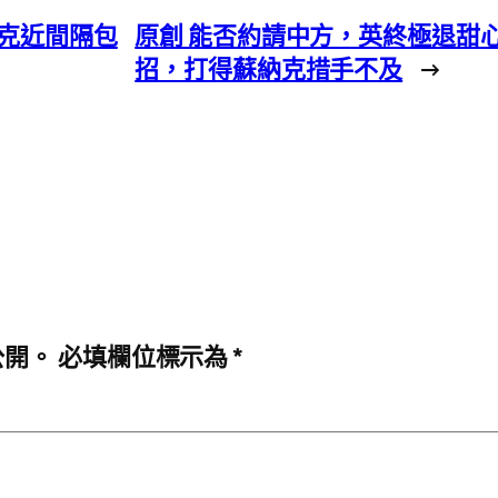
克近間隔包
原創 能否約請中方，英終極退甜心
招，打得蘇納克措手不及
→
公開。
必填欄位標示為
*