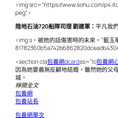
<img src="https://www.sohu.com/p4.
peg”>
陸地石油720船隊司理 劉建軍：
平凡我
<img s，被她的話傷害時的未來。”藍玉華認真的說道
81782360b5a742b6862820dceadb4304
<section cla
包養網dcard
ss=”lo
包養網
因為她要義無反顧地結婚，雖然她的父
城，
睜開全文
包養網
包養站長
包養網單次