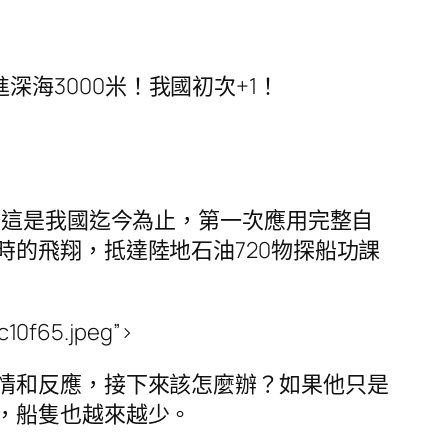
：挺進深海3000米！我國初次+1！
。這是我國迄今為止，第一次應用完整自
的飛翔，抵達陸地石油720物探船功課
c10f65.jpeg”>
情和反應，接下來該怎麼辦？如果他只是
，船隻也越來越少。