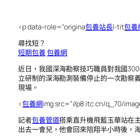
<p data-role="origina
包養站長
l-tit
包養
尋找短？
短期包養
包養網
近日，我國深海勘察技巧職員對我國30
立研制的深海勘測裝備停止的一次勘察義
現場。
<
包養網
img src=”//p8.itc.cn/q_70/im
記者
包養管道
搭乘直升機飛藍玉華站在
出去一會兒，他會回來陪翔半小時後，