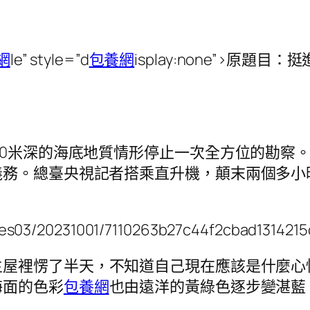
網
le” style=”d
包養網
isplay:none”>原題目
00米深的海底地質情形停止一次全方位的勘察
務。總臺央視記者搭乘直升機，顛末兩個多小時
ages03/20231001/7110263b27c44f2cbad1314215
主屋裡愣了半天，不知道自己現在應該是什麼心
海面的色彩
包養網
也由遠洋的黃綠色逐步變湛藍