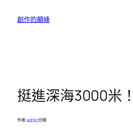
跳
至
創作的顛峰
主
要
內
容
挺進深海3000米
作者:
admin
分類: