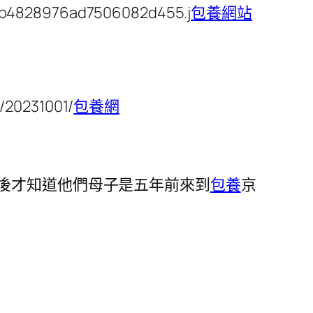
e4b4828976ad7506082d455.j
包養網站
0231001/
包養網
後才知道他們母子是五年前來到
包養
京