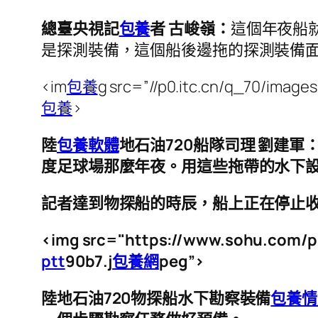
總臺央視記
包養
者 古峻嶺：
這個年夜船
是探測裝備，這個船後邊拖的探測裝備
<im
包養
g src=”//p0.itc.cn/q_70/ima
包養
>
陸
包養軟體
地石油720船隊司理 劉建軍：<
度足球場那麼年夜。用這些拖帶的水下
記者達到物探船的時辰，船上正在停止
<img src="https://www.sohu.com/
ptt
90b7.j
包養網
peg”>
陸地石油720物探船水下勘察裝備
包養情