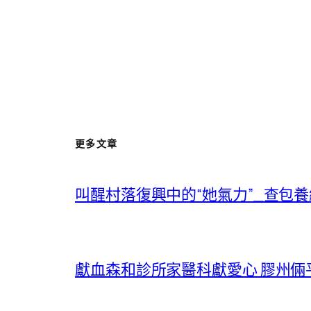
更多文章
叫醒村落復興中的“她氣力”_查包
獻血森和診所家醫科獻愛心 膠州