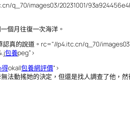
itc.cn/q_70/images03/20231001/93a924456
們一個月往復一次海洋。
。rc="//p4.itc.cn/q_70/images03/2
.j
包養
peg”>
心得
okall
包養網評價
“>
母無法動搖她的決定，但還是找人調查了他，然