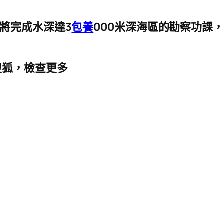
期將完成水深達3
包養
000米深海區的勘察功課
搜狐，檢查更多