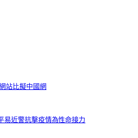
養網站比擬中國網
倆平易近警抗擊疫情為性命接力