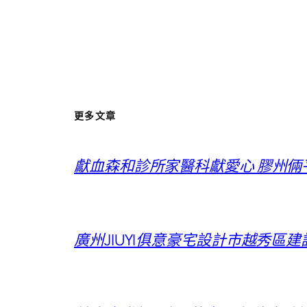
更多文章
獻血森和診所家醫科獻愛心 膠州
廣州JIUYI俱意豪宅設計市越秀區