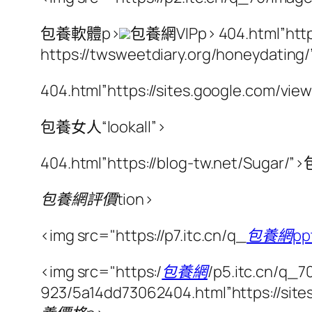
包養軟體p>
包養網VIPp> 404.html”http
https://twsweetdiary.org/honeydati
404.html”https://sites.google.com/
包養女人“lookall”>
404.html”https://blog-tw.net/Sugar
包養網評價tion>
<img src="https://p7.itc.cn/q_
包養網pp
<img src="https:/
包養網
/p5.itc.cn/q_
923/5a14dd73062404.html”https://si