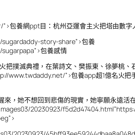
.net/Sugar/”>包養網ppt目：杭州亞運會主火把塔
iew/sugardaddy-story-share”>包養
view/sugarpapa”>包養感情
主火把撲滅典禮，在葉詩文、樊振東、徐夢桃、
tp://www.twdaddy.net/”>包養app
tc.c她不想從夢中醒來，她不想回到悲傷的現實，她寧
images03/20230923/f5d2d47404.html”https:/
eg”>
mages03/20230923/45bff93ee59244dbaa8a048