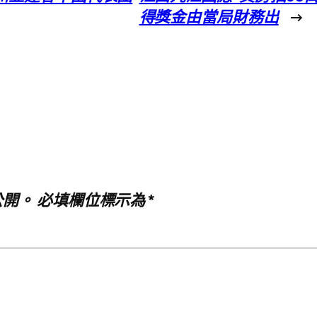
得獎金由當局財務出
→
公開。
必填欄位標示為
*