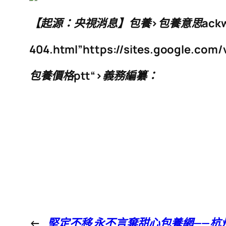
【起源：央視消息】包養>
包養意思ackw
404.html”https://sites.google.com
包養價格ptt“>義務編纂：
←
堅定不移 永不言棄甜心包養網——杭