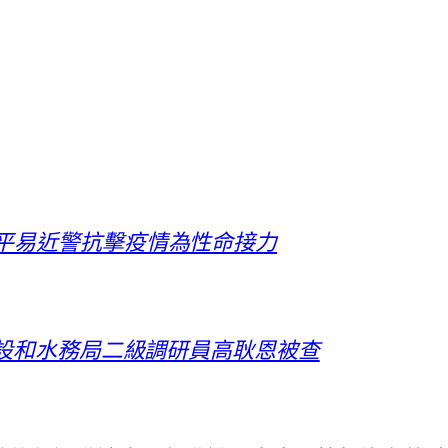
倆平易近警抗擊疫情為性命接力
建設和水務局二級調研員高耿恩被查