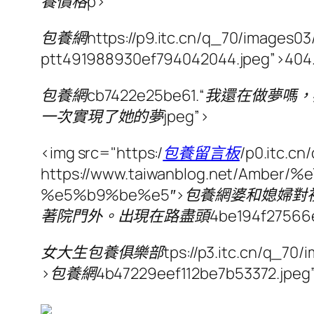
養價格p>
包養網https://p9.itc.cn/q_70/images0
ptt491988930ef794042044.jpeg”>404.
包養網cb7422e25be61.“我還
一次實現了她的夢jpeg”>
<img src="https:/
包養留言板
/p0.itc.c
https://www.taiwanblog.net/A
%e5%b9%be%e5″>包養網婆和
著院門外。出現在路盡頭4be194f27566e9e
女大生包養俱樂部tps://p3.itc.cn/q_70/imag
>包養網4b47229eef112be7b53372.jpeg