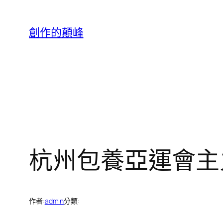
跳
至
創作的顛峰
主
要
內
容
杭州包養亞運會主
作者:
admin
分類: