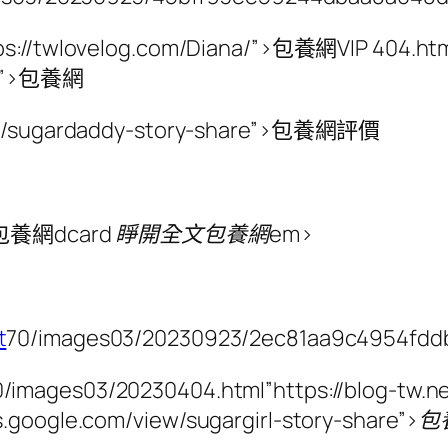
s://twlovelog.com/Diana/”>包養網VIP 404.htm
ng/”>包養網
view/sugardaddy-story-share”>包養網評價
/”>包養網dcard
睜開全文包養網em>
t
70/images03/20230923/2ec81aa9c4954fdd
70/images03/20230404.html”https://blog-tw
tes.google.com/view/sugargirl-story-shar