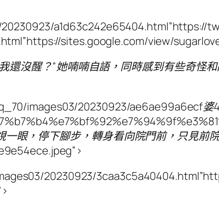
3/20230923/a1d63c242e65404.html”https:/
html”https://sites.google.com/view/sugarl
在做夢嗎，我還沒醒？”她喃喃自語，同時感到有些
n/q_70/images03/20230923/ae6ae99a6ecf婆4
mber/%e7%b7%b4%e7%bf%92%e7%94%9f%
媳婦對視一眼，停下腳步，轉身看向院門前，只見
54ece.jpeg”>
es03/20230923/3caa3c5a40404.html”https:
”>