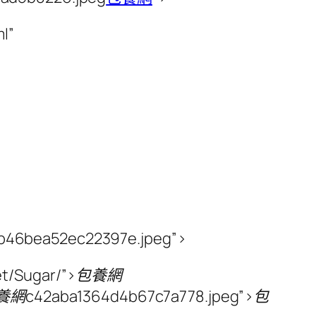
l”
b46bea52ec22397e.jpeg”>
.net/Sugar/”>包養網
e”>包養網c42aba1364d4b67c7a778.jpeg”>包