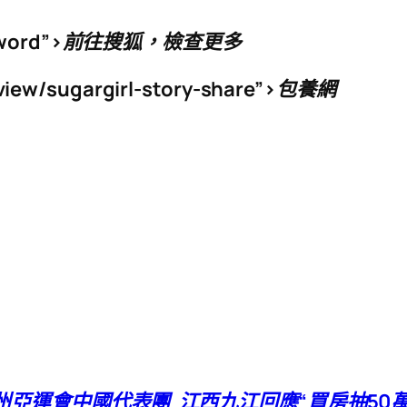
ord”>
前往搜狐，檢查更多
/view/sugargirl-story-share”>包養網
州亞運會中國代表團
江西九江回應“買房抽50