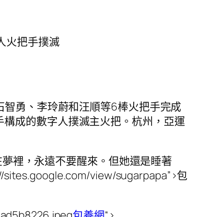
由數字人火把手撲滅
石智勇、李玲蔚和汪順等6棒火把手完成
超1億名火把手構成的數字人撲滅主火把。杭州，亞運
願永遠活在夢裡，永遠不要醒來。但她還是睡著
/sites.google.com/view/sugarpapa”>包
dad5b8226.jpeg
包養網
“>