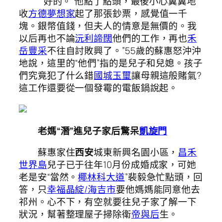
““好的。”他點了點頭，最後小心翼翼地
收
方德夢想家
起了那張鈔票，感覺值一千
塊。銀幣值錢，但夫人的情意是無價的。我
以后再也不論
沅利諦闊
他們的工作，再也
禾
岳豐采
不往自討敗興了。”55歲的蘇惠怒沖沖
地說，這里的“他們”指的是兒子和兒媳。孩子
們究竟犯了什么錯
國城玉璽
讓母親這般賭氣?
這工作還要從一個發霉的電飯鍋說起。
老媽“潛”進兒子家后驚呆
凱旋門
蘇惠家住
西安
城東新興名園小區，
昌禾
世界島
兒子已于往年10月份成婚成家，可她
老是安“當然。
椰林科大道
”裴毅急忙點頭，回
答，只
幸福晶綻/海吉市
要他媽媽能同意他去
祁州。心不下，有空就要往兒子家了解一下
狀況，幫著整理屋子掃除衛
帝與后
生。