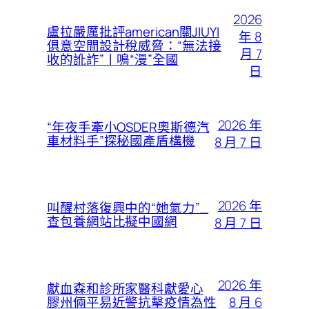
2026
盧拉嚴厲批評american關JIUYI
年 8
俱意空間設計稅威脅：“無法接
月 7
收的訛詐”丨鳴“漫”全國
日
2026 年
“年夜手牽小OSDER奧斯德汽
車材料手”探秘國產盾構機
8 月 7 日
2026 年
叫醒村落復興中的“她氣力”_
查包養網站比擬中國網
8 月 7 日
2026 年
獻血森和診所家醫科獻愛心
8 月 6
膠州倆平易近警抗擊疫情為性