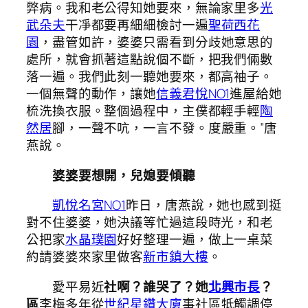
弊病。我和老公得知她要來，無論家里多
光
武朵夫
干凈都要再細細檢討一遍
聖荷西花
園
，盡管如許，婆婆只需看到分歧她意思的
處所，就會抓著這點說個不斷，把我們倆數
落一遍。我們此刻一聽她要來，都高袖子。
一個無聲的動作，讓她
信義君悅NO1
進屋給她
梳洗換衣服。整個過程中，主僕都輕手輕
陶
然居
腳，一聲不吭，一言不發。度嚴重。”唐
燕說。
婆婆要想開，兒媳要傾聽
凱悅名宮NO1
昨日，唐燕說，她也感到挺
對不住婆婆，她決議等忙過這段時光，和老
公把家
水晶璞園
好好整理一遍，做上一桌菜
約請婆婆來家里做客
新市鎮大樓
。
愛平易近
社啊？誰哭了？她
北興市長
？
區
李梅多年從
世紀星鑽大廈
事社區牴觸調停