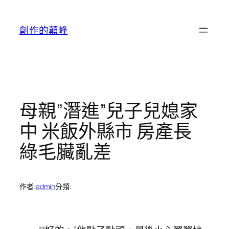
跳
至
創作的顛峰
主
要
內
容
母親”潛進”兒子兒媳家
中 米飯外縣市 房產長
綠毛臟亂差
作者:
admin
分類: