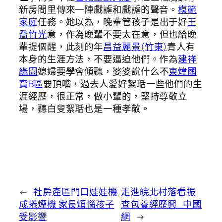
新房間里傳來一陣戲謔和戲謔的聲音。
模範
家庭
任務。她以為，晚輩管孩子是出于好
王
喬竹光
意，作為晚輩不要太在意，但也給晚
輩提個醒，此刻的年
昌益麗景(竹東)
青人有
本身的生涯方法，不要逼迫他們。作為
建祥
綠園
媳婦要學會傾聽，婆婆說什么不
東煒國
寶B區
要頂嘴，過去人愛好絮聒一些他們的生
涯經歷，很正常，做小輩的，堅持尊敬立
場，聽白叟絮聒也是一種孝敬。
←
社房產區門口娃娃機
走進皖北村落看振
成捲煙機 家長煩惱孩子
查包養經歷興_中國
受影響
網
→