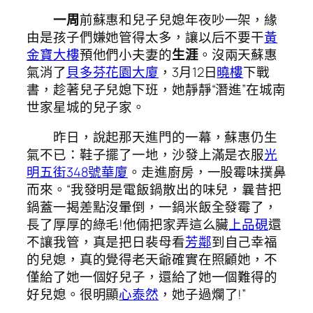
一周
前蘇惠和兒子兒媳年夜吵一架，緣
由是孩子們嫌她管得太多，讓以后不要干
黃
金寶大樓
預他們小夫妻的
生涯
。沒兩天蘇惠
氣消了
貝多芬花園大廈
，3月12日
曉樓
下戰
書，趁著兒子兒媳下班，她靜靜“潛進”在城南
世家星城的兒子家。
昨日，說起那天進門的一幕，蘇惠仍生
氣不已：鞋子擺了一地，沙發上滿是衣服
光
明五街348號華廈
。走進廚房，一股霉味撲鼻
而來。“我發明是電飯鍋散出的味兒，曩昔把
鍋蓋一揭差點沒暈倒，一鍋米飯全發霉了，
長了厚厚的綠毛!他倆把家弄這么臟
上品硯
還
不讓我管，真是把日裴母看
芳鄰
到自己幸福
的兒媳，真的覺得老天爺確實在照顧她，不
僅給了她一個好兒子，還給了她一個難得的
好兒媳。很明顯
心泰然
，她子過爛了!”