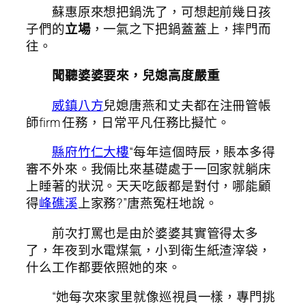
蘇惠原來想把鍋洗了，可想起前幾日孩
子們的
立場
，一氣之下把鍋蓋蓋上，摔門而
往。
聞聽婆婆要來，兒媳高度嚴重
威鎮八方
兒媳唐燕和丈夫都在注冊管帳
師firm 任務，日常平凡任務比擬忙。
縣府竹仁大樓
“每年這個時辰，賬本多得
審不外來。我倆比來基礎處于一回家就躺床
上睡著的狀況。天天吃飯都是對付，哪能顧
得
峰礁溪
上家務?”唐燕冤枉地說。
前次打罵也是由於婆婆其實管得太多
了，年夜到水電煤氣，小到衛生紙渣滓袋，
什么工作都要依照她的來。
“她每次來家里就像巡視員一樣，專門挑