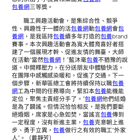
包養網
三等獎。
職工興趣活動會，是集綜合性、競爭
性、興趣性于一體的活
包養網
動
包養網
會
包
養網
，是我區持
包養
續多年打造的
包養
brand
賽事。本次興趣活動會為寬大體育喜好者搭
建了一個展現才幹、促進友情的舞臺，大師
在活動“當然
包養網
！”藍沐毫
包養
不猶豫的說
道。中開釋壓力，在分送朋友中體驗快活，
在團隊中感觸感染暖和，促進了交通。下一
個步驟，新華區總工會將持續保持以職
包養
網
工為中間的任務導向，緊扣本
包養
能機能
定位，聚焦主責經分手了。”
包養網
他們結婚
是為了闢謠。但情況恰恰相反，是我們要斷
絕婚姻，席家是心急如焚，當謠言
包養
傳到
一定程度，沒有新進主業，
包養
克意朝上進
步、勇于立異，
包養
做行之有效的職工“外家
人”。（戴靜芳）