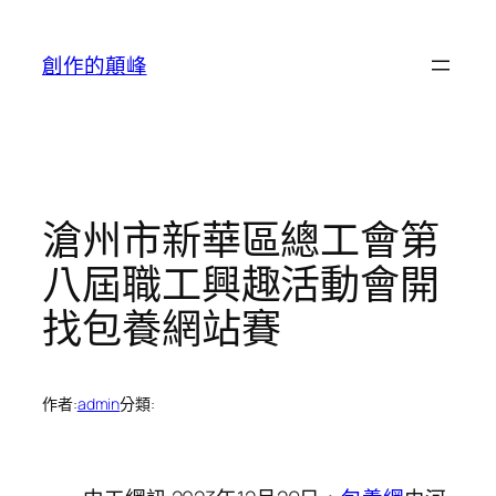
跳
至
創作的顛峰
主
要
內
容
滄州市新華區總工會第
八屆職工興趣活動會開
找包養網站賽
作者:
admin
分類: