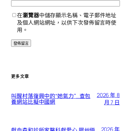
在
瀏覽器
中儲存顯示名稱、電子郵件地址
及個人網站網址，以供下次發佈留言時使
用。
更多文章
2026 年 8
叫醒村落復興中的“她氣力”_查包
養網站比擬中國網
月 7 日
2026 年
獻血森和診所家醫科獻愛心 膠州倆