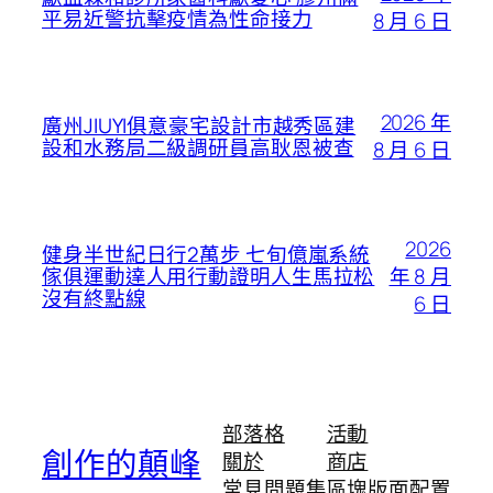
平易近警抗擊疫情為性命接力
8 月 6 日
2026 年
廣州JIUYI俱意豪宅設計市越秀區建
設和水務局二級調研員高耿恩被查
8 月 6 日
2026
健身半世紀日行2萬步 七旬億嵐系統
年 8 月
傢俱運動達人用行動證明人生馬拉松
沒有終點線
6 日
部落格
活動
創作的顛峰
關於
商店
常見問題集
區塊版面配置