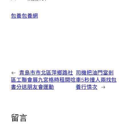
包養
包養網
←
青島市市北區萍鄉路社
司機把油門當剎
區工聯會展九宮格時租開唸
車5秒撞人兩找包
書分送朋友會運動
養行情次
→
留言