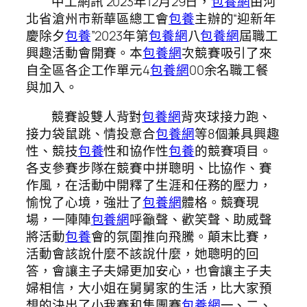
中工網訊 2023年12月29日，
包養網
由河
北省滄州市新華區總工會
包養
主辦的“迎新年
慶除夕
包養
”2023年第
包養網
八
包養網
屆職工
興趣活動會開賽。本
包養網
次競賽吸引了來
自全區各企工作單元4
包養網
00余名職工餐
與加入。
競賽設雙人背對
包養網
背夾球接力跑、
接力袋鼠跳、情投意合
包養網
等8個兼具興趣
性、競技
包養
性和協作性
包養
的競賽項目。
各支參賽步隊在競賽中拼聰明、比協作、賽
作風，在活動中開釋了生涯和任務的壓力，
愉悅了心境，強壯了
包養網
體格。競賽現
場，一陣陣
包養網
呼籲聲、歡笑聲、助威聲
將活動
包養
會的氛圍推向飛騰。顛末比賽，
活動會該說什麼不該說什麼，她聰明的回
答，會讓主子夫婦更加安心，也會讓主子夫
婦相信，大小姐在舅舅家的生活，比大家預
想的決出了小我賽和集團賽
包養網
一、二、