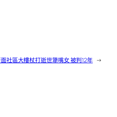
搟面社區大樓杖打逝世犟嘴女 被判12年
→