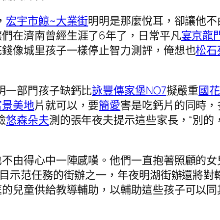
，
宏宇市鯨~大業街
明明是那麼悅耳，卻讓他不
讓們在濟南曾經生涯了6年了，日常平凡
宴京龍
花錢像城里孩子一樣停止智力測評，俺想也
松石
明一部門孩子缺鈣比
詠豐傳家堡NO7
擬嚴重
國
富景美地
片就可以，要
簡愛
害是吃鈣片的同時，
檢
悠森朵夫
測的張年夜夫提示這些家長，“別的
由得心中一陣感嘆。他們一直抱著照顧的女
項目示范任務的街辦之一，年夜明湖街辦還將對
庭的兒童供給教導輔助，以輔助這些孩子可以同