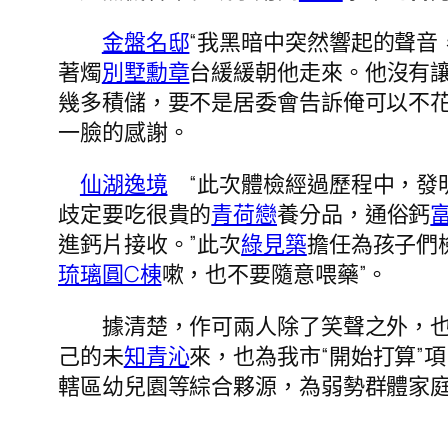
金盤名邸
“我黑暗中突然響起的聲音
著燭
別墅勳章
台緩緩朝他走來。他沒有
幾多積儲，要不是居委會告訴俺可以不
一臉的感謝。
仙湖逸境
“此次體檢經過歷程中，發
歧定要吃很貴的
青荷戀
養分品，通俗鈣
進鈣片接收。”此次
綠見築
擔任為孩子們
琉璃圓C棟
嗽，也不要隨意喂藥”。
據清楚，作可兩人除了笑聲之外，也不
己的未
知青沁
來，也為我市“開始打算”
轄區幼兒園等綜合夥源，為弱勢群體家