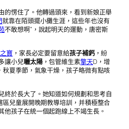
由的愣住了。他轉過頭來，看到新娘正舉
門
就靠在陌頭擺小攤生涯，這些年也沒有
苑
不敢想啊”，說起明天的運動，唐密斯
花之寶
，家長必定要留意給
孩子補鈣
，紛
多讓小兒
曬太陽
，包管維生素
擎天
D，增
，秋夏季節，氣象干燥，孩子略微有點咳
兒終於長大了。她知道如何規劃和思考自
轄區兒童展開晚期教導培訓，并積極整合
其他孩子在統一個起跑線上不竭生長。