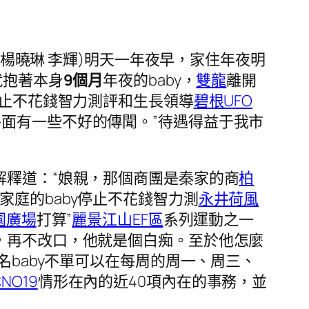
 楊曉琳 李輝)明天一年夜早，家住年夜明
就抱著本身
9個月
年夜的baby，
雙龍
離開
停止不花錢智力測評和生長領導
碧根UFO
面有一些不好的傳聞。”待遇得益于我市
解釋道：“娘親，那個商團是秦家的商
柏
庭的baby停止不花錢智力測
永井荷風
園廣場
打算”
麗景江山EF區
系列運動之一
，再不改口，他就是個白痴。至於他怎麼
名baby不單可以在每周的周一、周三、
NO19
情形在內的近40項內在的事務，並