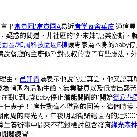
趙言平
富貴圓/富貴園A
易近
青堂瓦舍華廈
通信員
眉，疑惑的問道。井社區的“外來妹”唐樂密斯，
園區/和風科技園區E棟
讓專家為本身的baby
聽說餐廳的主廚似乎對張叔的妻子有些想法，外
理由。
邑知青
為表示他說的是真話，他又認真
為轄區內活動生齒、無業職員以及低支出艱苦家
在對0到3歲baby停止
潛能開闢
的“開始
德鑫花
一任妻子！”席世勳毫不猶豫的回答。這個時候
期兩周的時光內，年夜明湖街辦轄區內的近300
算生養辦事中間來不花錢檢討包含發育
綠光森林
力開闢
練習。