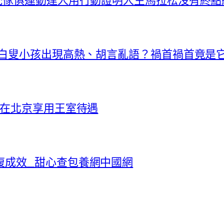
價白叟小孩出現高熱、胡言亂語？禍首禍首竟是
 在北京享用王室待遇
復成效_甜心查包養網中國網