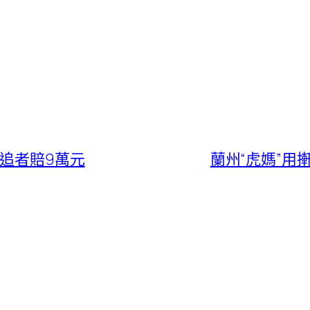
追者賠9萬元
蘭州“虎媽”用