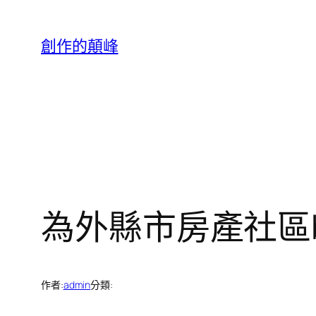
跳
至
創作的顛峰
主
要
內
容
為外縣市房產社區b
作者:
admin
分類: