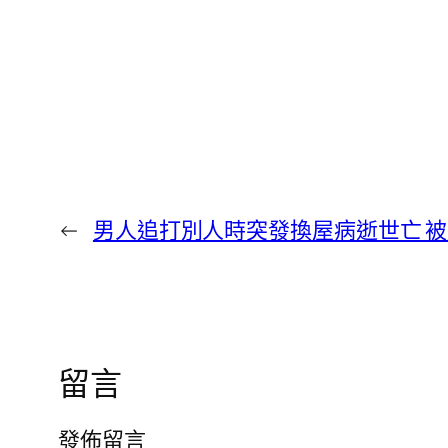
←
男人追打別人時突發換屋病逝世亡 被
留言
發佈留言