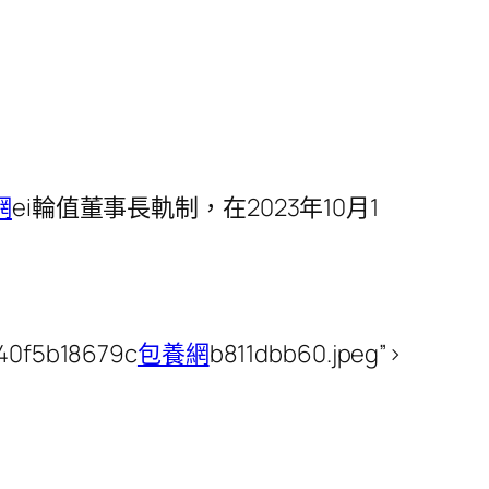
網
ei輪值董事長軌制，在2023年10月1
40f5b18679c
包養網
b811dbb60.jpeg”>