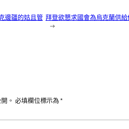
克邊疆的姑且管
拜登欲懇求國會為烏克蘭供給價
→
公開。
必填欄位標示為
*