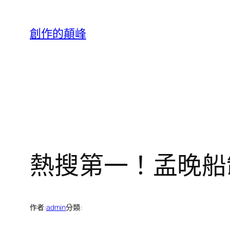
跳
至
創作的顛峰
主
要
內
容
熱搜第一！孟晚船
作者:
admin
分類: