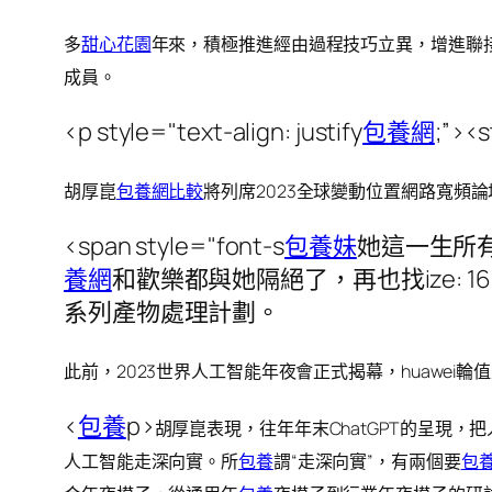
多
甜心花園
年來，積極推進經由過程技巧立異，增進聯
成員。
<p style="text-align: justify
包養網
;”><s
胡厚崑
包養網比較
將列席2023
全球變動位置網路寬頻論壇，
<span style="font-s
包養妹
她這一生所
養網
和歡樂都與她隔絕了，再也找ize: 
系列產物處理計劃。
此前，2023世界人工智能年夜會正式揭幕，huawei
<
包養
p>
胡厚崑表現，往年年末ChatGPT的呈現，
人工智能走深向實。所
包養
謂“走深向實”，有兩個要
包