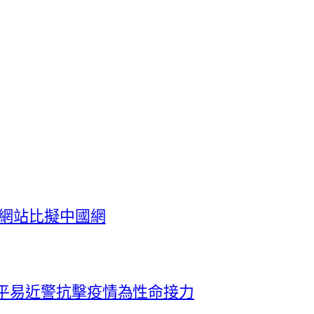
養網站比擬中國網
倆平易近警抗擊疫情為性命接力