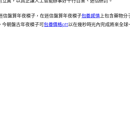
討立異，以真正讓人工智能辦事好千行百業、迷信研討。
古迷信盤算年夜模子，在迷信盤算年夜模子
包養感情
上包含藥物分
，今朝盤古年夜模子可
包養價格ptt
以在幾秒時光內完成將來全球