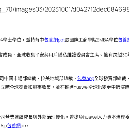
cn/q_70/images03/20231001/d042712dec6846
文科學士學位，並持有中
包養網ppt
歐國際工商學院EMBA學位
包養
會成員、全球收集平安與用戶隱私維護委員會主席。擁有跨越30年的
歷任公司中國市場部總裁、拉美地域部總裁、
包養app
全球發賣部總裁、
wei樹立瞭全球發賣和辦事收集，並在推進huawei全球化變更中飾
EO，擔任公司營業連續成長與外部治理優化。曾擔負huawei人力資
sp
包養網
an>