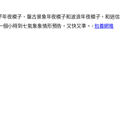
子年夜模子、盤古景象年夜模子和波浪年夜模子，和迷信
一個小時到七氣象象情形預告，又快又準。<
包養網推