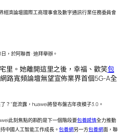
世界經濟論壇國際工商理事會及數字通訊行業任務委員會
1日，於阿聯酋 · 迪拜舉辦。
宅里。她離開這里之後，幸福、歡笑
包
位置網路寬頻論壇無望宣佈業界首個5G-A全
？”崑流露，huawei將發布盤古年夜模子3.0。
awei此刻焦點的斟酌是下一個階段要
包養感情
全力推動
支持中國人工智能工作成長。
包養網
另一方
包養網
面，聯