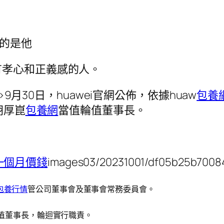
"的是他
有孝心和正義感的人。
16px;”>9月30日，huawei官網公佈，依據huaw
包養
胡厚崑
包養網
當值輪值董事長。
一個月價錢
images03/20231001/df05b25b7008
包養行情
管公司董事會及董事會常務委員會。
輪值董事長，輪迴實行職責。