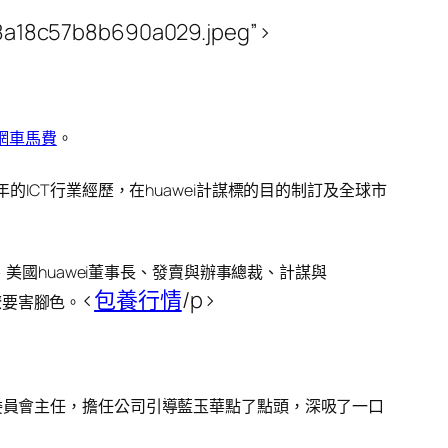
98a18c57b8b690a029.jpeg”>
網車馬費
。
ICT行業經歷，在huawei計謀標的目的制訂及全球市
美國huawei董事長、發賣與辦事總裁、計謀與
<
包養行情
/p>
演瞭要害腳色。
本治理委員會主任，擔任公司引導藍玉華點了點頭，深吸了一口