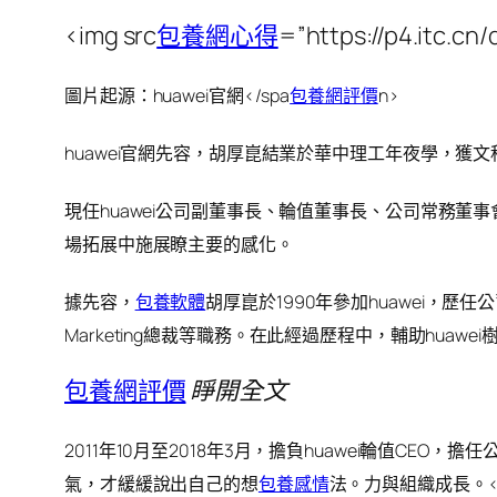
<img src
包養網心得
=”https://p4.itc.
圖片起源：huawei官網</spa
包養網評價
n>
huawei官網先容，胡厚崑結業於華中理工年夜學，獲
現任huawei公司副董事長、輪值董事長、公司常務董事
場拓展中施展瞭主要的感化。
據先容，
包養軟體
胡厚崑於1990年參加huawei，
Marketing總裁等職務。在此經過歷程中，輔助hua
包養網評價
睜開全文
2011年10月至2018年3月，擔負huawei輪值C
氣，才緩緩說出自己的想
包養感情
法。力與組織成長。</