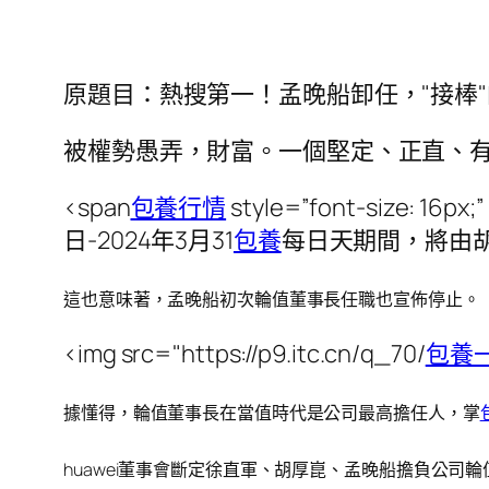
原題目：熱搜第一！孟晚船卸任，"接棒
被權勢愚弄，財富。一個堅定、正直、
<span
包養行情
style=”font-size: 
日-2024年3月31
包養
每日天期間，將由
這也意味著，孟晚船初次輪值董事長任職也宣佈停止。
<img src="https://p9.itc.cn/q_70/
包養
據懂得，輪值董事長在當值時代是公司最高擔任人，掌
huawei董事會斷定徐直軍、胡厚崑、孟晚船擔負公司