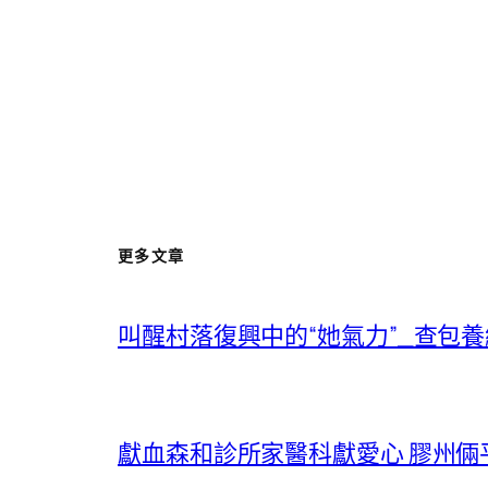
更多文章
叫醒村落復興中的“她氣力”_查包
獻血森和診所家醫科獻愛心 膠州