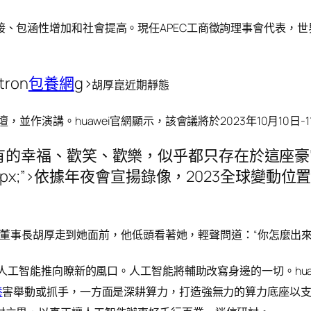
接、包涵性增加和社會提高。現任
APEC工商徵詢理事會代表，
tron
包養網
g>
胡厚崑近期靜態
並作演講。huawei官網顯示，該會議將於2023年10月10日-1
有的幸福、歡笑、歡樂，似乎都只存在於這座豪
16px;”>依據年夜會宣揚錄像，2023全球變動
輪值董事長胡厚走到她面前，他低頭看著她，輕聲問道：“你怎麼出來了
把人工智能推向瞭新的風口。人工智能將輔助改寫身邊的一切。hu
養
害舉動或抓手，一方面是深耕算力，打造強無力的算力底座以