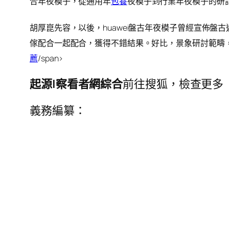
合年夜模子，從通用年
包養
夜模子到行業年夜模子的研
胡厚崑先容，以後，huawei盤古年夜模子曾經宣佈盤
傢配合一起配合，獲得不錯結果。好比，景象研討範疇
薦
/span>
起源|察看者網綜合
前往搜狐，檢查更多
義務編纂：