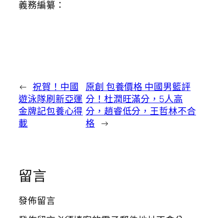
義務編纂：
←
祝賀！中國
原創 包養價格 中國男籃評
遊泳隊刷新亞運
分！杜潤旺滿分，5人高
金牌記包養心得
分，趙睿低分，王哲林不合
載
格
→
留言
發佈留言