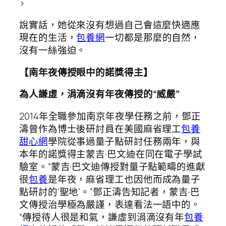
>
說實話，她從來沒有想過自己會這麼快適應
現在的生活，
包養網
一切都是那麼的自然，
沒有一絲強迫。
【南年夜傳授眼中的諾獎得主】
為人謙虛，涓滴沒有年夜傳授的“威嚴”
2014年全職參加南京年夜學任務之前，鄧正
濤曾作為博士後研討員在美國麻省理工
包養
甜心網
學院從事過量子點研討任務兩年，與
本年的諾獎得主蒙吉·巴文迪在同在電子學試
驗室。“蒙吉·巴文迪傳授對量子點範疇的進獻
很
包養
是年夜，麻省理工也因他而成為量子
點研討的‘聖地’。”鄧正濤告知記者，蒙吉·巴
文傳授治學極為嚴謹，表達看法一語中的。
“傳授待人很是和氣，謙虛到涓滴沒有年
包養