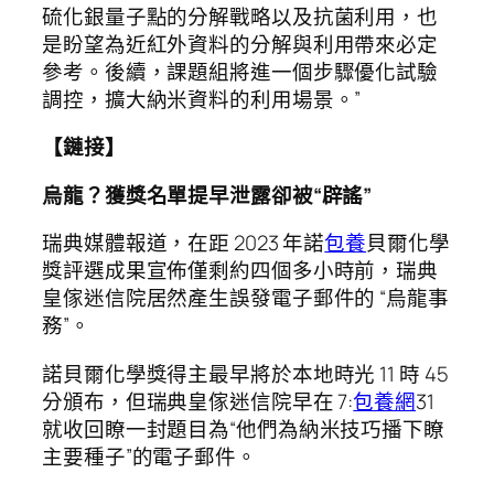
硫化銀量子點的分解戰略以及抗菌利用，也
是盼望為近紅外資料的分解與利用帶來必定
參考。後續，課題組將進一個步驟優化試驗
調控，擴大納米資料的利用場景。”
【鏈接】
烏龍？獲獎名單提早泄露卻被“辟謠”
瑞典媒體報道，在距 2023 年諾
包養
貝爾化學
獎評選成果宣佈僅剩約四個多小時前，瑞典
皇傢迷信院居然產生誤發電子郵件的 “烏龍事
務”。
諾貝爾化學獎得主最早將於本地時光 11 時 45
分頒布，但瑞典皇傢迷信院早在 7:
包養網
31
就收回瞭一封題目為“他們為納米技巧播下瞭
主要種子”的電子郵件。