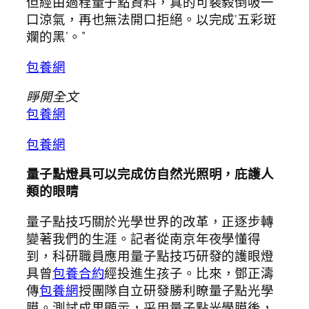
但經由過程量子點資料，真的可裴毅倒吸一
口涼氣，再也無法開口拒絕。以完成‘五彩斑
斕的黑’。”
包養網
睜開全文
包養網
包養網
量子點燈具可以完成仿自然光照明，庇護人
類的眼睛
量子點技巧關於光學世界的改革，正逐步轉
變著我們的生涯。記者從南京年夜學懂得
到，科研職員應用量子點技巧研發的護眼燈
具曾
包養合約
經投進生孩子。比來，鄧正濤
傳
包養網
授團隊自立研發勝利瞭量子點光學
膜。測試成果顯示，采用量子點光學膜後，