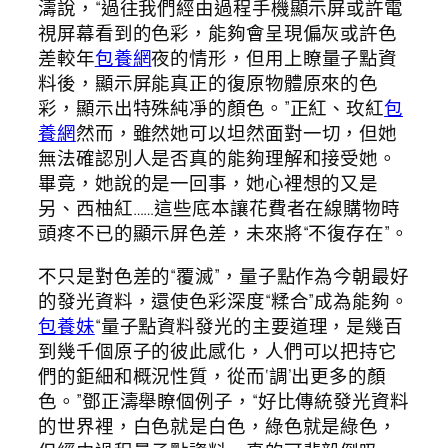
濤說，“過往我們經由過程手機顯示屏或許電
視屏幕看到的色彩，能夠會呈現偏灰或許色
差較年
包養網
夜的情形，但用上瞭量子點資
料後，顯示屏能真正的復原物體原來的色
彩，顯示出特殊純凈的顏色。”正紅、玫紅
包
養網
然而，雖然她可以坦然面對一切，但她
無法確認別人是否真的能夠理解和接受她。
畢竟，她說的是一回事，她心裡想的又是
另、西柚紅……這些底本讓花費者在線購物時
頭疼不已的顯示屏色差，未來將“不復存在”。
不只是對色差的“覆滅”，量子點作為今朝最好
的發光資料，還使色彩深度“糅合”成為能夠。
包養妹
“量子點資料發光的主要道理，是幾百
到幾千個原子的彼此感化，人們可以把持它
們的鉅細和概況性質，從而‘調’出更多的顏
色。”鄧正濤舉瞭個例子，“好比傳統發光資料
的世界裡，白色就是白色，綠色就是綠色，