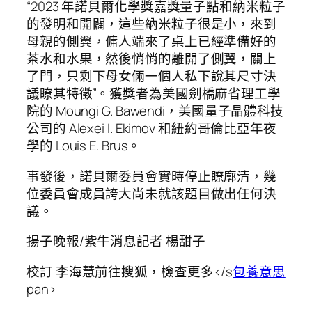
“2023 年諾貝爾化學獎嘉獎量子點和納米粒子
的發明和開闢，這些納米粒子很是小，來到
母親的側翼，傭人端來了桌上已經準備好的
茶水和水果，然後悄悄的離開了側翼，關上
了門，只剩下母女倆一個人私下說其尺寸決
議瞭其特徵”。獲獎者為美國劍橋麻省理工學
院的 Moungi G. Bawendi，美國量子晶體科技
公司的 Alexei I. Ekimov 和紐約哥倫比亞年夜
學的 Louis E. Brus。
事發後，諾貝爾委員會實時停止瞭廓清，幾
位委員會成員誇大尚未就該題目做出任何決
議。
揚子晚報/紫牛消息記者 楊甜子
校訂 李海慧
前往搜狐，檢查更多</s
包養意思
pan>