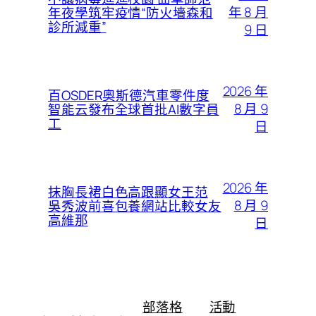
年 8 月
年夜學筑牢疫情“防火墻森和
診所減重”
9 日
2026 年
百OSDER奧斯德汽車零件度
8 月 9
智能云發布全球首批AI數字員
工
日
2026 年
抹胸長裙白色高跟顯女王范
8 月 9
吳秀波前喜包養網站比較女友
高維那
日
部落格
活動