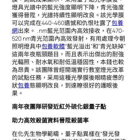
燈具光譜中的藍光強度顯明下降，青光強度
獲得晉陞，光譜持續性顯明改良。該光學膜
可以完成在440-460遺憾和仇恨吐露了
包養
網
出來。 . nm藍光范圍內高效接收，在470-
520 nm青光范圍內高效發射，有用處理今朝
照明燈具中
包養軟體
“藍光溢出”和”青光缺掉”
這兩年夜瓶頸題目，而且表示出傑出的耐強
光輻照、耐水氧和耐低溫穩固性，本錢也較
為昂貴。該團隊曾經開端實行教室燈光改革
的試點任務，采用這種光學膜後眼睛疲憊的
狀
包養
態顯明改良，到達瞭很好的護眼後
果。
南年夜團隊研發近紅外硫化銀量子點
助力高效殺菌資料晉陞殺菌率
在化先生物學範疇，量子點異樣在“發光發