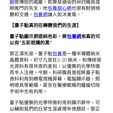
網
夜傳授的威嚴。就算是通俗的研討職員或
剛進門的先生，他
包養甜心網
也很有耐煩傾
聽和交通，
包養網
讓人如沐東風。”
【量子點真的在轉變我們的生涯】
量子點顯示屏提純色彩，將
包養網
來真的可
以有“五彩斑斕的黑”
鄧正濤先容，量子點
包養
是一種半導體納米
晶體資料，尺寸凡是在2-20 納米，和傳統發
光資料有很年夜的差別，以優勝的光學特徵
而令人注視。今朝，科研職員曾經將量子點
資料利用到瞭電視機屏幕、電腦顯示器、照
明燈具等範疇，甚至在醫療範疇的腫瘤切除
手術中也有利用。
量子點優勝的光學特徵利用到顯示屏中，可
以輔助我們的日常生涯處理年夜題目。鄧正