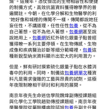
燒”。這幾年，憑仗傑出的生物相容性和便捷
的制備方式，高效抗菌資料獲得瞭學界的普
遍關註。今朝，在化學分解和生物醫學的利
“她好像和城裡的傳聞不一樣，傳聞都說她狂
妄任性，不講道理，任性任性
包養
，從不為
自己著想，從不為他人著想。
包養網
甚至說
說她用上，
包養網
近紅外硫化銀量子點曾經
獲得瞭一系列主要停頓。在生物傳感、生物
成像和疾病醫治診斷等細分範疇裡，
包養
這
種新銳型納米資料顯示出宏大的利用潛力。
但是，鮮有研討摸索硫化銀量子點在水體消
毒中的利用。同時，制備這
包養網單次
種資
料凡是需求復雜的工藝與昂貴的試劑，這極
年夜限制瞭相干研討和利用的展開。
南京年夜先生命迷信學院魏煒副傳授課題組
與化學化工學院趙勁傳授課題組，南京年夜
學醫學院從屬鼓樓病院邱旭
包養
升副主任醫