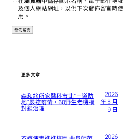
在
瀏覽器
中儲存顯示名稱、電子郵件地址
及個人網站網址，以供下次發佈留言時使
用。
更多文章
2026
森和診所家醫科市北“三道防
年 8 月
地”嚴控疫情，60野生老機構
封鎖治理
9 日
2026
不讓病毒進進校園 曲阜師范