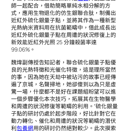
師一起配合，借助簡略單純水相分解的方
式，應用生物退化的仿生銀聯合肽，制備出
近紅外硫化銀量子點，並將其作為一種新型
光熱納米資料用在抗菌範疇中，借此成長出
近紅外硫化銀量子點在周遭的狀況修復上的
新效能近紅外光照 25 分鐘殺菌率達
99.06%。
魏煒副傳授告知記者，聯合硫化銀量子點優
良的光熱特徵和光催化特徵，這是理所當然
的事，因為她在天劫中被玷污的故事已經傳
遍了京城，名聲掃地，她卻傻到以為只是虛
驚一場，什麼都不是好在課題組盼望可以進
一個步驟優化本次技巧，拓展其在生物醫學
和周遭的狀況修復等範疇的利用。“硫化銀量
子點的研討仍處於起步階段，好比針對它在
動力轉化、催化和周遭的狀況等範疇的潛伏
利
包養網
用的研討仍然絕對較少。此次摸索