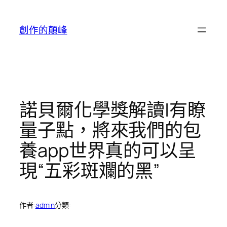
跳
至
創作的顛峰
主
要
內
容
諾貝爾化學獎解讀|有瞭
量子點，將來我們的包
養app世界真的可以呈
現“五彩斑斕的黑”
作者:
admin
分類: