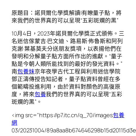
原題目：諾貝爾化學獎解讀|有瞭量子點，將
來我們的世界真的可以呈現“五彩斑斕的黑”
10月4日，2023年諾貝爾化學獎正式頒佈。三
名迷信傢蒙吉·巴文迪、路易斯·佈魯斯和阿列
克謝·葉基莫夫分送朋友獎項，以表揚他們在
發明和分解量子點方面所作出的進獻。“量子
點是今朝人類所能找到的最好的發光資料。”
南
包養妹
京年夜學古代工程與利用迷信學院
鄧正濤傳授告知記者，量子點資料曾經在多
個範疇投進利用，由於資料對顏色的高復原
度，將來
包養
我們的世界真的可以呈現“五彩
斑斕的黑”。
<img src="https://p7.itc.cn/q_70/images
包養
網
03/20231004/89a8aa8b674646298b15d20115d3e