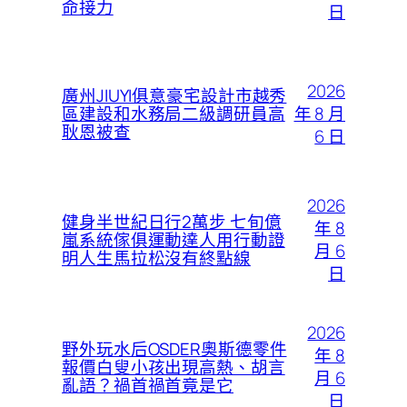
命接力
日
2026
廣州JIUYI俱意豪宅設計市越秀
年 8 月
區建設和水務局二級調研員高
耿恩被查
6 日
2026
健身半世紀日行2萬步 七旬億
年 8
嵐系統傢俱運動達人用行動證
月 6
明人生馬拉松沒有終點線
日
2026
野外玩水后OSDER奧斯德零件
年 8
報價白叟小孩出現高熱、胡言
月 6
亂語？禍首禍首竟是它
日