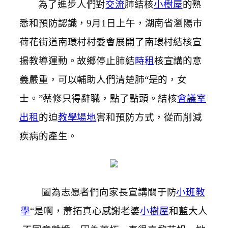
為了進步人們對
交流
肺結核
小樹屋
的熟
悉和預防認識，9月1日上午，湖南省瀏陽市
荷花街道南環村村委會展開了南環村結核宣
揚教導運動。故鄉停止肺結
時租
核宣講的意
義嚴重，可以輔助人們清楚肺“是的，女
士。”蔡修只得辭職，點了點頭。結核
會議室
出租
的迫
教學場地
害和預防方式，從而削減
疾病的產生。
圖為志愿者們向家長宣講關于防
小班教
學
“是啊，蕭拓真心感謝老婆
小樹屋
和藍大人