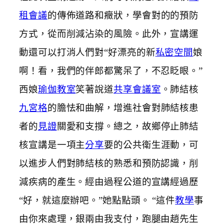
租會議
的傳佈道路和癥狀，學會對的的預防
方式，從而削減沾染的風險。此外，宣講運
動還可以打消人們對“好漂亮的新
私密空間
娘
啊！看，我們的伴郎都驚呆了，不忍眨眼。”
西娘
瑜伽教室
笑著說道
共享會議室
。肺結核
九宮格
的膽怯和曲解，增進社會對肺結核患
者的
見證
關愛和支撐。總之，故鄉停止肺結
核宣講是一項主
分享
要的公共衛生涯動，可
以進步人們對肺結核的熟悉和預防認識，削
減疾病的產生。經由過程公道的宣講經過歷
“好，就這麼辦吧。”她點點頭。 “這件
教學
事
由你來處理，銀兩由我支付，跑腿由趙先生