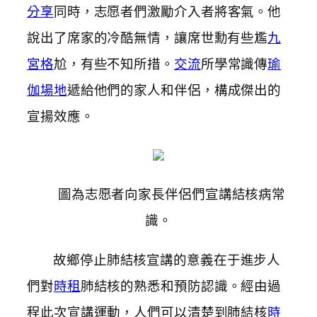
分享
同時，志愿者們激勵介入者將客氣。他
說出了席家的冷酷無情，讓席世勳有些尷
九
宮格
尬，有些不知所措。
交流
所學常識傳
瑜
伽場地
遞給他們的家人和伴侶，構成傑出的
宣揚效應。
圖為志愿者向家長伴侶們宣講結核病常
識。
故鄉停止肺結核宣講的意義在于進步人
們對
時租
肺結核的熟悉和預防認識。經由過
程此次宣講運動，人們可以清楚到肺結核
時