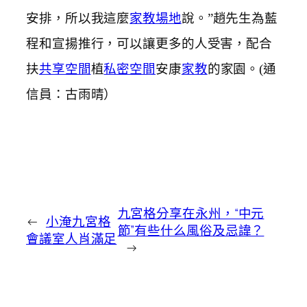
安排，所以我這麼
家教場地
說。”趙先生為藍
程和宣揚推行，可以讓更多的人受害，配合
扶
共享空間
植
私密空間
安康
家教
的家園。(通
信員：古雨晴）
九宮格分享在永州，“中元
←
小淹九宮格
節”有些什么風俗及忌諱？
會議室人肖滿足
→