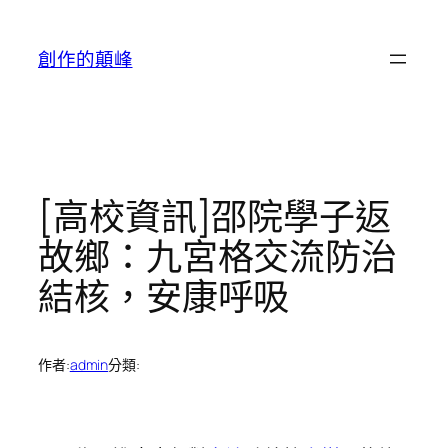
跳
至
創作的顛峰
主
要
內
容
[高校資訊]邵院學子返
故鄉：九宮格交流防治
結核，安康呼吸
作者:
admin
分類: