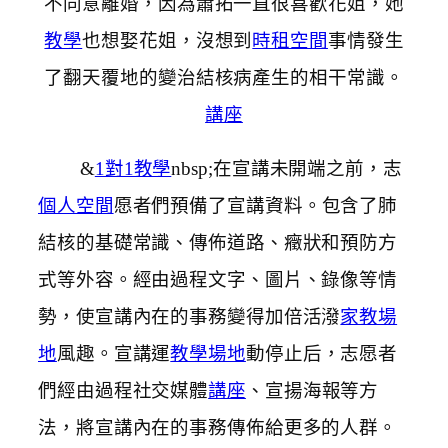
不同意離婚，因為蕭拓一直很喜歡花姐，她
教學
也想娶花姐，沒想到
時租空間
事情發生
了翻天覆地的變治結核病產生的相干常識。
講座
&
1對1教學
nbsp;在宣講未開端之前，志
個人空間
愿者們預備了宣講資料。包含了肺
結核的基礎常識、傳佈道路、癥狀和預防方
式等外容。經由過程文字、圖片、錄像等情
勢，使宣講內在的事務變得加倍活潑
家教場
地
風趣。宣講運
教學場地
動停止后，志愿者
們經由過程社交媒體
講座
、宣揚海報等方
法，將宣講內在的事務傳佈給更多的人群。