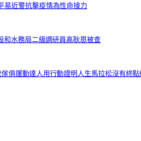
倆平易近警抗擊疫情為性命接力
建設和水務局二級調研員高耿恩被查
統傢俱運動達人用行動證明人生馬拉松沒有終點