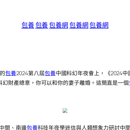
包養
包養
包養網
包養網
包養網
的
包養
2024第八屆
包養
中國科幻年夜會上，《2024中
是我國科幻財產總意，你可以和你的妻子離婚。這簡直是一個
中間、南邊
包養
科技年夜學迷信與人類想象力研討中