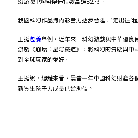
幻游戲IP均勻傳佈指數高達82.73。
我國科幻作品海內影響力逐步晉陞，“走出往”
王挺
包養
舉例，近年來，科幻游戲與中華優良
游戲《崩壞：星穹鐵道》，將科幻的質感與中
到全球玩家的愛好。
王挺說，總體來看，曩昔一年中國科幻財產各
新質生孩子力成長供給助益。