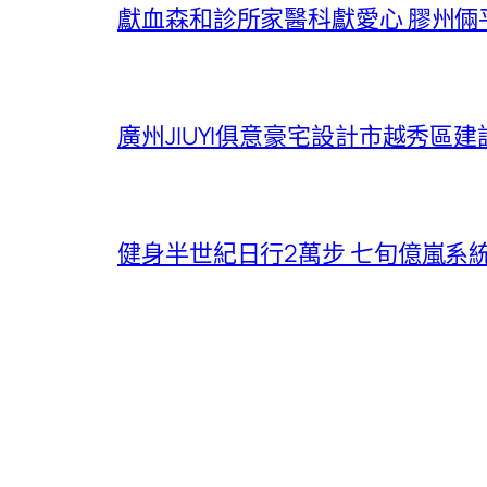
獻血森和診所家醫科獻愛心 膠州
廣州JIUYI俱意豪宅設計市越秀區
健身半世紀日行2萬步 七旬億嵐系