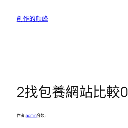
跳
至
創作的顛峰
主
要
內
容
2找包養網站比較
作者:
admin
分類: