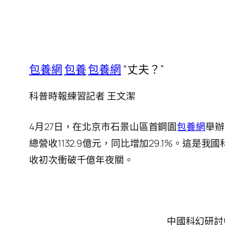
包養網
包養
包養網
“丈夫？”
科普時報練習記者 王文潔
4月27日，在北京市石景山區首鋼園
包養網
舉辦
總營收1132.9億元，同比增加29.1%。這
收初次衝破千億年夜關。
中國科幻研討