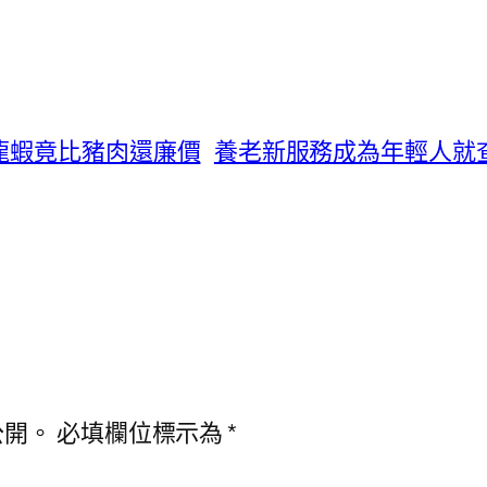
龍蝦竟比豬肉還廉價
養老新服務成為年輕人就
公開。
必填欄位標示為
*