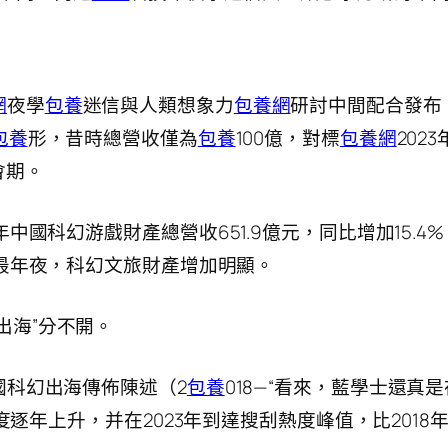
網
夜學
包養
迷信與人類想象力
包養網
研討中間配合發布
包養
形，昔時總營收僅為
包養
100億，對標
包養網
202
會期。
國科幻游戲財產總營收651.9億元，同比增加15.4%；
量最年夜，科幻文旅財產增加明顯。
出海”分不開。
國科幻出海傳佈陳述（2
包養
018—“看來，藍學士還真
熱度逐年上升，并在2023年到達搜刮熱度峰值，比201