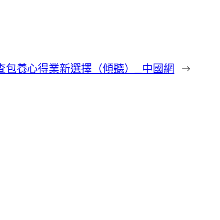
查包養心得業新選擇（傾聽）_中國網
→