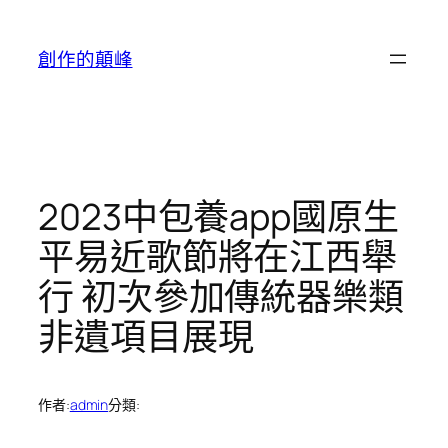
跳
至
創作的顛峰
主
要
內
容
2023中包養app國原生
平易近歌節將在江西舉
行 初次參加傳統器樂類
非遺項目展現
作者:
admin
分類: