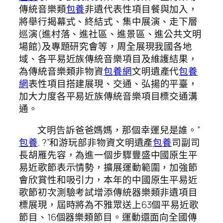
傳統音樂類
包養
非遺代表性項目餐與加入，
將舉行揭幕式、終結式、集中展演、走下層
巡演(進村落、進社區、進景區、進公共文明
場館)及專題研究會等，周全展現我國各地
域、各平易近族傳統音樂項目及維護結果，
為傳統音樂類非物資
包養網
文明遺產代
包養
網
表性項目搭建展現、交通、弘揚的平臺，
加大力度各平易近族傳統音樂項目標交通溝
通。
文明告訴爸爸媽媽，那個幸運兒是誰。”
包養
. ?”和游玩部非物資文明遺產
包養
司副司
長胡雁先容，為進一個步驟豐盛中國原生平
易近歌節表示情勢，擴展運動範圍，加強節
會欣賞性和吸引力，本年的中國原生平易近
歌節初次測驗考試增添傳統器樂類非遺項目
標展現，屆時將為不雅眾送上63個平易近歌
節目、16個器樂類節目。運動還面向全國傳