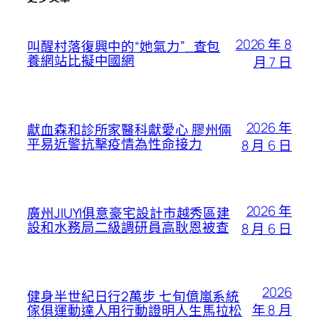
2026 年 8
叫醒村落復興中的“她氣力”_查包
養網站比擬中國網
月 7 日
2026 年
獻血森和診所家醫科獻愛心 膠州倆
平易近警抗擊疫情為性命接力
8 月 6 日
2026 年
廣州JIUYI俱意豪宅設計市越秀區建
設和水務局二級調研員高耿恩被查
8 月 6 日
2026
健身半世紀日行2萬步 七旬億嵐系統
年 8 月
傢俱運動達人用行動證明人生馬拉松