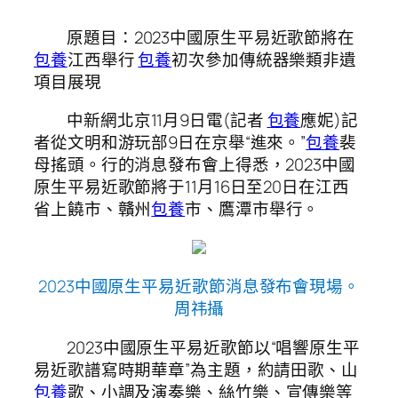
原題目：2023中國原生平易近歌節將在
包養
江西舉行
包養
初次參加傳統器樂類非遺
項目展現
中新網北京11月9日電(記者
包養
應妮)記
者從文明和游玩部9日在京舉“進來。”
包養
裴
母搖頭。行的消息發布會上得悉，2023中國
原生平易近歌節將于11月16日至20日在江西
省上饒市、贛州
包養
市、鷹潭市舉行。
2023中國原生平易近歌節消息發布會現場。
周祎攝
2023中國原生平易近歌節以“唱響原生平
易近歌譜寫時期華章”為主題，約請田歌、山
包養
歌、小調及演奏樂、絲竹樂、宣傳樂等