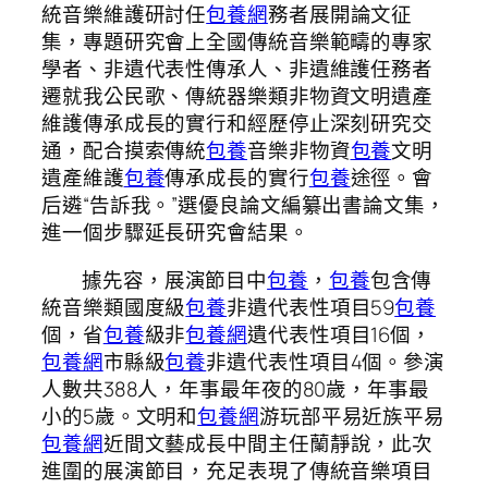
統音樂維護研討任
包養網
務者展開論文征
集，專題研究會上全國傳統音樂範疇的專家
學者、非遺代表性傳承人、非遺維護任務者
遷就我公民歌、傳統器樂類非物資文明遺產
維護傳承成長的實行和經歷停止深刻研究交
通，配合摸索傳統
包養
音樂非物資
包養
文明
遺產維護
包養
傳承成長的實行
包養
途徑。會
后遴“告訴我。”選優良論文編纂出書論文集，
進一個步驟延長研究會結果。
據先容，展演節目中
包養
，
包養
包含傳
統音樂類國度級
包養
非遺代表性項目59
包養
個，省
包養
級非
包養網
遺代表性項目16個，
包養網
市縣級
包養
非遺代表性項目4個。參演
人數共388人，年事最年夜的80歲，年事最
小的5歲。文明和
包養網
游玩部平易近族平易
包養網
近間文藝成長中間主任蘭靜說，此次
進圍的展演節目，充足表現了傳統音樂項目