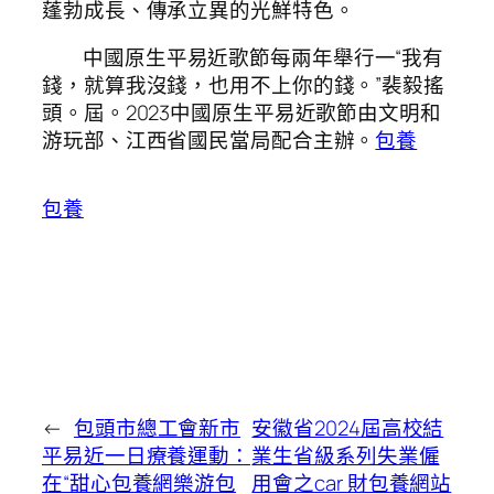
蓬勃成長、傳承立異的光鮮特色。
中國原生平易近歌節每兩年舉行一“我有
錢，就算我沒錢，也用不上你的錢。”裴毅搖
頭。屆。2023中國原生平易近歌節由文明和
游玩部、江西省國民當局配合主辦。
包養
包養
←
包頭市總工會新市
安徽省2024屆高校結
平易近一日療養運動：
業生省級系列失業僱
在“甜心包養網樂游包
用會之car 財包養網站