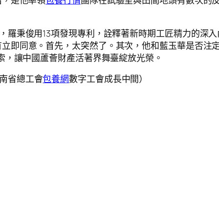
后，是他率領
包養行情
團隊在試驗室與田間地頭有數次的反
者，羅秉俊用13項發現專利，詮釋著新時期工匠精力的深
有立即同意。首先，太突然了。其次，他和藍玉華是否注
索，讓中國蘆薈財產活著界舞臺綻放光榮。
云南省總工會
包養網
數字工會成長中間）