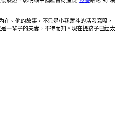
復驗證，彰明顯中國蘆薈財產從“
包養
跟跑”到“領
入內在。他的故事，不只是小我奮斗的活潑寫照，
定是一輩子的夫妻，不得而知。現在提孩子已經太