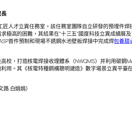
成長
和工匠人才立異任務室。該任務室團隊自立研發的預埋件焊
求極高的困難，其結果在“十三五”國度科技立異成績展
在ASP首件預制和現場不銹鋼水池壁板焊接中完成焊
包養甜
高校，打造核電焊接收理體系（NWQMS）并利用碳鋼M
利用。其《核電特種鋼構聰明建造》數字場景立異平臺在2
文路 白娟娟）