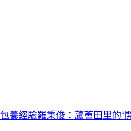
包養經驗羅秉俊：蘆薈田里的“開