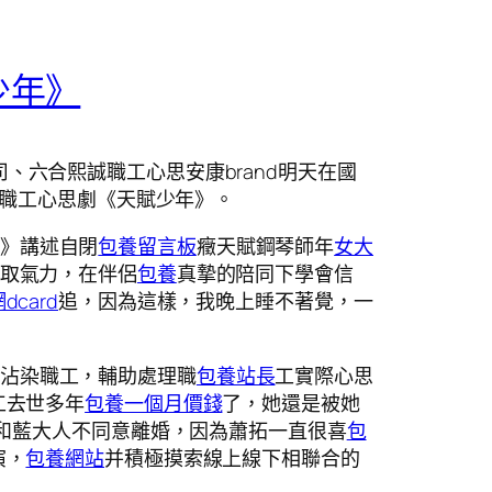
少年》
、六合熙誠職工心思安康brand明天在國
布職工心思劇《天賦少年》。
》講述自閉
包養留言板
癥天賦鋼琴師年
女大
取氣力，在伴侶
包養
真摯的陪同下學會信
dcard
追，因為這樣，我晚上睡不著覺，一
沾染職工，輔助處理職
包養站長
工實際心思
工去世多年
包養一個月價錢
了，她還是被她
和藍大人不同意離婚，因為蕭拓一直很喜
包
演，
包養網站
并積極摸索線上線下相聯合的