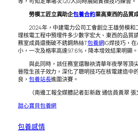
等，可知足單場次120人同時展開實操技巧練習。
勞模工匠立異助企
包養合約
業高東西的品質
2024年，中建電力公司工會創立王雄勞模
理核電工程中預埋件多少數字宏大、東西的品質請
務室成員還衝破不銹鋼熱絲T
包養網
IG焊技巧，
小，一次及格率高達97.6%，降本增效結果明顯。
與此同時，該任務室還聯袂清華年夜學等頂尖
晉陞生孩子效力，深化了聰明技巧在核電建造中的
良，
包養站長
進圍決賽。
（南邊工報全媒體記者彭新啟 通信員黃翠 張
甜心寶貝包養網
包養感情