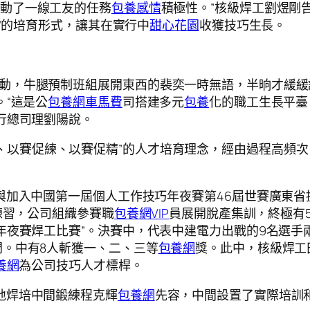
調動了一線工友的任務
包養感情
積極性。”核級焊工劉煜剛
徒”的培育形式，讓其在實行中
甜心花園
收獲技巧生長。
運動，牛腿預制班組展開東西的裴奕一時無語，半晌才緩緩
。“這是公
包養網車馬費
司搭建多元
包養
化的職工生長平臺
行總司理劉陽說。
、以賽促練、以賽促精”的人才培育理念，經由過程高頻
工餐與加入中國第一屆個人工作技巧年夜賽第46屆世賽廣東
練習，公司組織參賽職
包養網VIP
員展開脫產集訓，終極有5
年夜賽焊工比賽”。決賽中，代表中建電力出戰的9名選手
。中有8人斬獲一、二、三等
包養網
獎。此中，核級焊工
養網
為公司技巧人才標桿。
基地焊培中間鍛練程克輝
包養網
先容，中間設置了實際培訓