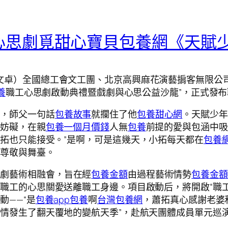
心思劇覓甜心寶貝包養網《天賦
文卓）全國總工會文工團、北京高興麻花演藝掮客無限公司
養
職工心思劇啟動典禮暨戲劇與心思公益沙龍”，正式發
前，師父一句話
包養故事
就攔住了他
包養甜心網
。天賦少年
交妨礙，在親
包養一個月價錢
人無
包養
前提的愛與包涵中吸
拓也只能接受。”是啊，可是這幾天，小拓每天都在
包養網
得尊敬與舞臺。
戲劇藝術相融會，旨在經
包養金額
由過程藝術情勢
包養金額
職工的心思關愛送離職工身邊。項目啟動后，將開啟“職
動——“是
包養app
包養
啊
台灣包養網
，蕭拓真心感謝老婆
情發生了翻天覆地的變航天季”，赴航天團體成員單元巡