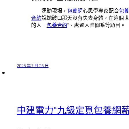
運動現場，
包養網
心思學專家配合
包
合約
說她破口那天沒有失去身體，在這個
的人！
包養合約
”、處置人際關系等題目。
2025 年 7 月 25 日
中建電力“九級定覓包養網薪