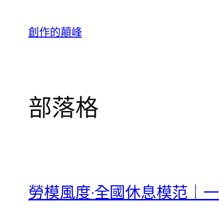
跳
至
創作的顛峰
主
要
內
容
部落格
勞模風度·全國休息模范｜一