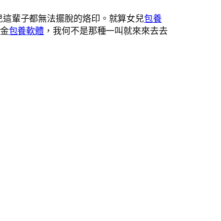
兒這輩子都無法擺脫的烙印。就算女兒
包養
金
包養軟體
，我何不是那種一叫就來來去去