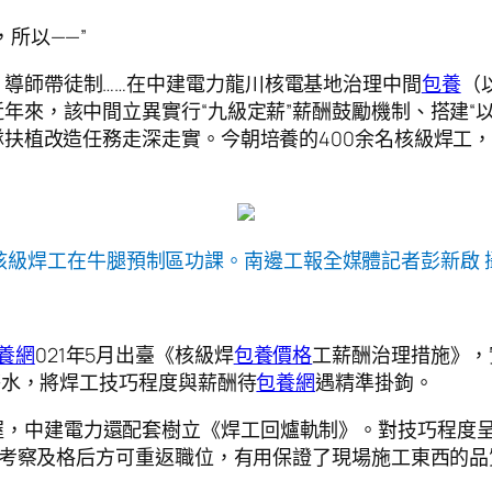
所以——”
導師帶徒制……在中建電力龍川核電基地治理中間
包養
（
年來，該中間立異實行“九級定薪”薪酬鼓勵機制、搭建“
扶植改造任務走深走實。今朝培養的400余名核級焊工，
核級焊工在牛腿預制區功課。南邊工報全媒體記者彭新啟 
養網
021年5月出臺《核級焊
包養價格
工薪酬治理措施》，
薪水，將焊工技巧程度與薪酬待
包養網
遇精準掛鉤。
握，中建電力還配套樹立《焊工回爐軌制》。對技巧程度
厲考察及格后方可重返職位，有用保證了現場施工東西的