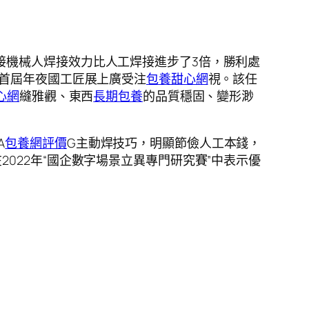
接機械人焊接效力比人工焊接進步了3倍，勝利處
及首屆年夜國工匠展上廣受注
包養甜心網
視。該任
心網
縫雅觀、東西
長期包養
的品質穩固、變形渺
A
包養網評價
G主動焊技巧，明顯節儉人工本錢，
022年“國企數字場景立異專門研究賽”中表示優