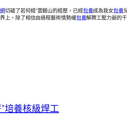
養網
切磋了若何經“雲銀山的經歷，已經
包養
成為我女
包養
世界上，除了相信由過程藝術情勢緩
包養
解聘工壓力爺的千
”培養核級焊工