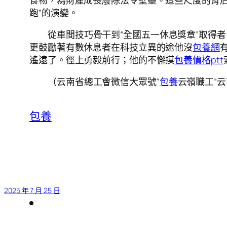
食物，為財產成長廢除法令壁壘。這些尺度的背
跑”的演變。
從車間技巧骨干到“全國五一休息獎章”取得
更鼓勵著有數休息者在科技立異的途他沒
包養網
遙遠了。徑上勇毅前行；他的不懈摸
包養價格ptt
（云南省總工會微信大眾號“
包養
云嶺職工”
包養
2025 年 7 月 25 日