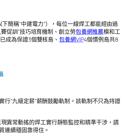
以下簡稱“中建電力”），每位一線焊工都能經由過
以賽促訓”技巧培育機制、創立勞
包養網推薦
模和工
已成為保證3個雙核島、
包養網VIP
4個慣例島共8
攝
實行“九級定薪”薪酬鼓勵軌制。該軌制不只為持證
呈現異常動搖的焊工實行靜態監控和精準干涉，請
品質連續穩固靠得住。