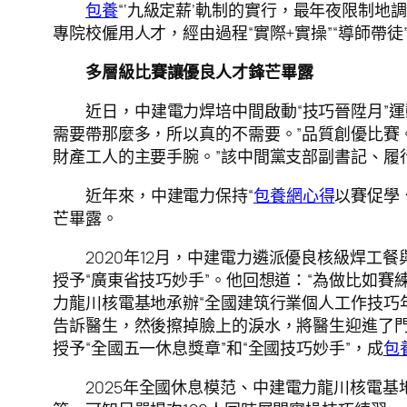
包養
“‘九級定薪’軌制的實行，最年夜限制地
專院校僱用人才，經由過程“實際+實操”“導師帶
多層級比賽讓優良人才鋒芒畢露
近日，中建電力焊培中間啟動“技巧晉陞月”
需要帶那麼多，所以真的不需要。”品質創優比賽
財產工人的主要手腕。”該中間黨支部副書記、履
近年來，中建電力保持“
包養網心得
以賽促學
芒畢露。
2020年12月，中建電力遴派優良核級焊
授予“廣東省技巧妙手”。他回想道：“為做比如賽
力龍川核電基地承辦“全國建筑行業個人工作技巧
告訴醫生，然後擦掉臉上的淚水，將醫生迎進了門
授予“全國五一休息獎章”和“全國技巧妙手”，成
包
2025年全國休息模范、中建電力龍川核電