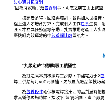
甜心寶貝包養網
“因為席家斷了婚
包養網
事，明杰之前在山上被盜，
技高者多得、回爐再培訓、餐與加入世技賽、
程上述人才培育打算，完成個人工作
包養
生長。近
匠人才立異任務室等舉動，扎實推動財產工人步隊
臺機組高效運轉的中
包養網比較
堅氣力。
“九級定薪”制調動職工積極性
為打造高本質核級焊工步隊，中建電力于2
包
焊工供給每月400元餐補，更設置九級品級技巧
為
包養條件
確保核電焊接東西的品質滿有把
求其暫停現場功課，接收“回爐”再培訓，直至嚴