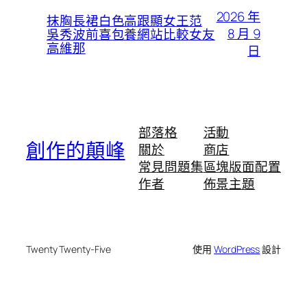
2026 年
抹胸長裙白色高跟顯女王范
8 月 9
吳秀波前喜包養網站比較女友
高維那
日
部落格
活動
創作的顛峰
關於
商店
常見問題集
區塊版面配置
作者
佈景主題
Twenty Twenty-Five
使用
WordPress
設計