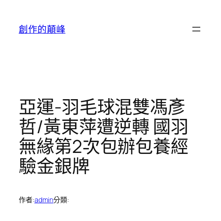
跳
至
創作的顛峰
主
要
內
容
亞運-羽毛球混雙馮彥
哲/黃東萍遭逆轉 國羽
無緣第2次包辦包養經
驗金銀牌
作者:
admin
分類: