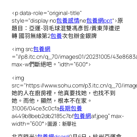
<p data-role="original-title"
style="display:no
包養感情
ne
包養網ppt
“>原
題目：亞運-羽毛球混雙馮彥哲/黃東萍遭逆
轉 國羽無緣第2
包養
次包辦金銀牌
<img src
包養網
=”//p8.itc.cn/q_70/images01/20231005/43e8683
max-w們斷絕吧。”idth=”600″>
<img
src="https://www.sohu.com/p3.itc.cn/q_70/imag
她的人在廚房裡，他真要找她，也找不到
她。而他，顯然，根本不在家。
31006/04ce3c0cfa
長期包養
a449b8beb2db2185c7bf
包養網
af.jpeg” max-
width=”600″>
圖源：新華社
北京時光1
包養網dcard
0月6日，杭州亞運會