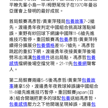
平瞭先輩小島一平/栂野尾悅子在1970年曼谷
亞運會上發明的最好成就。
首局競賽馮彥哲/黃東萍殘局
包養故事
7-2搶
先，渡邊勇年夜判定中國組合挑高球落點掉
誤，東野有紗回球下網讓中國隊11-6搶先進
進技巧暫停。重回競賽馮
包養
彥哲/黃東萍持
續得分擴展分
包養價格
差16-7搶先，馮彥哲
跳起的重扣下網，渡邊勇年夜接黃東萍後場
劈吊出鴻溝
包養條件
送出局點，馮彥哲
包養
感情
擋網後場空擋兌現，21-11先
包養網
聲奪
人。
第二局競賽兩邊5-5後馮彥哲/黃東萍
包養故
事
連拿5分，渡邊勇年夜救球掉誤讓中國組合
11-8搶先進進技巧暫停。重回競賽japan(日
本)組合開端把更多的球配
包養
送給馮彥哲，
包養感情
壓力之下他開端呈現掉誤，渡邊
包