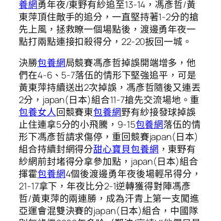
養網
勇年夜/東野有紗追至13-14，馮彥哲/黃
東萍頂住敵手的追分，一直堅持著1-2分的搶
先上風，拯救瞭一個場點後，渡邊勇年夜一
點打兩點連接扣殺得分，22-20扳回一城。
決勝
包養網
局競賽馮彥哲掉誤開端增多，他
們在4-6、5-7落伍的情形下堅強追平，可是
黃東萍持續送出2次掉誤，馮彥哲隨後又連丟
2分，japan(日本)組合11-7搶先交流場地。重
包養女人
回競賽東
包養網
野有紗接發球掉誤
止住連拿5分的小飛騰，9-15
包養網
落伍的情
形下馮彥哲請求傷停，重回競賽japan(日本)
組合持續封網得分
甜心寶貝包養網
，東野有
紗網前封堵得分拿參加點，japan(日本)組合
揮霍
包養網
4個後渡邊勇年夜後場輕吊得分，
21-17拿下，年夜比分2-1逆轉獲得對陣馮彥
哲/黃東萍的兩連勝，成為汗青上第一支闖進
亞運會混雙決賽的japan(日本)組合，中國隊