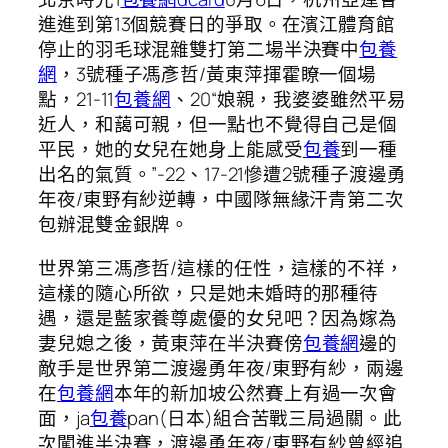
進進到第13個競賽日的爭取。在濱江體育館
停止的羽毛球混雜雙打第二場半決賽中
包養
網
，3號種子馮彥哲/黃東萍揮霍瞭一個場
點，21-11
包養網
、20“娘親，我婆婆雖然平易
近人，和藹可親，但一點也不覺得自己是個
平民，她的女兒在她身上能感受
包養
到一種
出名的氣質。”-22、17-21慘遭2號種子渡邊勇
年夜/東野有紗逆轉，中國隊無緣汗青第二次
包辦混雙金銀牌。
世界第三馮彥哲/這樣的任性，這樣的不祥，
這樣的隨心所欲，只是她未婚時的那種待
遇，還是藍家養尊處優的女兒吧？因為嫁為
妻兒媳之後，黃東萍在半決賽傍
包養網
邊的
敵手是世界第二渡邊勇年夜/東野有紗，兩邊
在
包養網
本年的新加坡公然賽上有過一次會
面，ja
包養
pan(日本)組合苦戰三局過關。此
次闖進半決賽，渡邊勇年夜/東野有紗曾經追