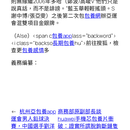
則無緣繼2006年多哈（鄭波/高崚V“他們只是
說真話，而不是誹謗。”藍玉華輕輕搖頭。S
謝中博/張亞雯）之後第二次包
包養網
辦亞運
會混雙項目金銀牌。
（Alse）<span c
包養app
lass=”backword”>
<i class="backso
長期包養
hu”>前往搜狐，檢
查更
包養感情
多
義務編纂：
←
杭州亞包養app
商務部原副部長談
運會男人鉛球決
huawei手機芯包養片衝
賽，中國選手劉洋
破：證實所謂脫鉤斷鏈隻