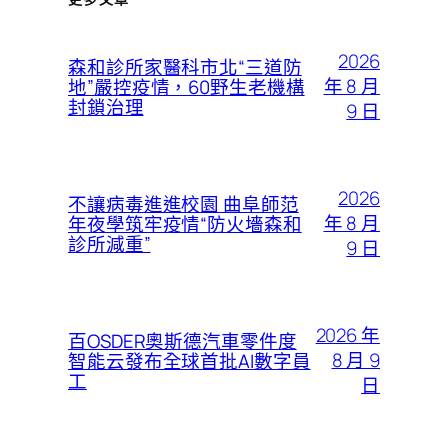
2026
森和診所家醫科市北“三道防
年 8 月
地”嚴控疫情，60野生老機構
封鎖治理
9 日
2026
不讓病毒進進校園 曲阜師范
年 8 月
年夜學筑牢疫情“防火墻森和
診所減重”
9 日
2026 年
百OSDER奧斯德汽車零件度
8 月 9
智能云發布全球首批AI數字員
工
日