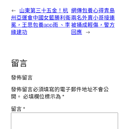
←
山東第三十五金！杭
網傳包養心得青島
州亞運會中國女籃勝利衛
兩名外賣小哥接連
冕，王思包養app雨 、李
被捅成輕傷，警方
緣建功
回應
→
留言
發佈留言
發佈留言必須填寫的電子郵件地址不會公
開。
必填欄位標示為
*
留言
*