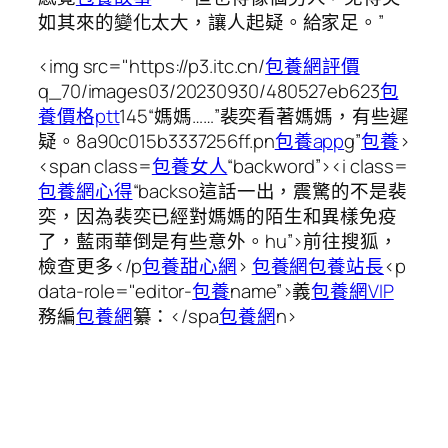
如其來的變化太大，讓人起疑。給家足。”
<img src="https://p3.itc.cn/
包養網評價
q_70/images03/20230930/480527eb623
包
養價格ptt
145“媽媽……”裴奕看著媽媽，有些遲
疑。8a90c015b3337256ff.pn
包養app
g”
包養
>
<span class=
包養女人
“backword”><i class=
包養網心得
“backso這話一出，震驚的不是裴
奕，因為裴奕已經對媽媽的陌生和異樣免疫
了，藍雨華倒是有些意外。hu”>前往搜狐，
檢查更多</p
包養甜心網
>
包養網
包養站長
<p
data-role="editor-
包養
name”>義
包養網VIP
務編
包養網
纂：
</spa
包養網
n>