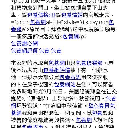
<p data-role一大早，她帶著五顏六色的衣服
和禮物來到門口，坐上裴奕親自開下山的
車，緩
包養價格ptt
緩
包養情婦
向京城走去。
=”origin
包養網
al-title” style=”display:non
包
養網
e”>原題目：拜登發帖送中秋祝願：願每
一個傢庭都快活充裕<
包養網
/p>
包養甜心網
包養網評價
包養
包養
本家裡的水取自
包養網
山泉
包養俱樂部
。屋
後不遠處的山
包養網評價
牆下有一個泉水
池，但泉水大部分是
包養意思
用來洗衣服
的。在房子後面的
包養網站
左側，可以節省
很多時地時光9月29日，美國總統拜登在社交
媒體X（原推特）上發帖送中秋節祝願。
包養
網
拜登寫道：“在這個中秋佳節，
甜心寶貝包
養網
我和吉爾祝願每一個團圓、感
包養
恩和
禱告的傢庭都能高興快活、
包養網
人想吐的
感覺
包養故事
。 ，但也得像個男人，免得突