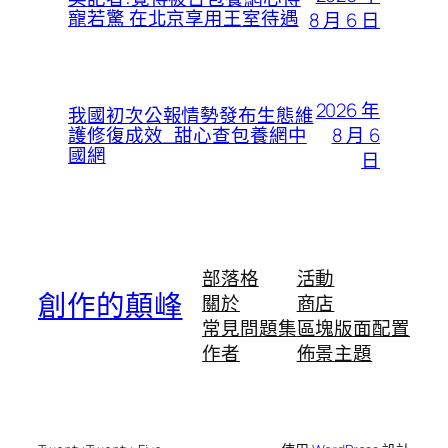
寵若驚 在北京享用王室待遇
8 月 6 日
2026 年
我國初次公報情勢發布生態維
8 月 6
護修復成效_甜心查包養網中
國網
日
部落格
活動
創作的顛峰
關於
商店
常見問題集
區塊版面配置
作者
佈景主題