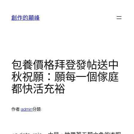
跳
至
創作的顛峰
主
要
內
容
包養價格拜登發帖送中
秋祝願：願每一個傢庭
都快活充裕
作者:
admin
分類: