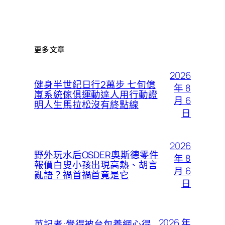
更多文章
2026
健身半世紀日行2萬步 七旬億
年 8
嵐系統傢俱運動達人用行動證
月 6
明人生馬拉松沒有終點線
日
2026
野外玩水后OSDER奧斯德零件
年 8
報價白叟小孩出現高熱、胡言
月 6
亂語？禍首禍首竟是它
日
2026 年
英記者:覺得被台包養網心得