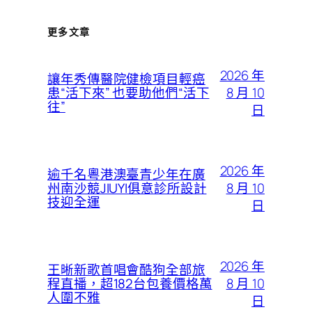
更多文章
2026 年
讓年秀傳醫院健檢項目輕癌
8 月 10
患“活下來” 也要助他們“活下
往”
日
2026 年
逾千名粵港澳臺青少年在廣
8 月 10
州南沙競JIUYI俱意診所設計
技迎全運
日
2026 年
王晰新歌首唱會酷狗全部旅
8 月 10
程直播，超182台包養價格萬
人圍不雅
日