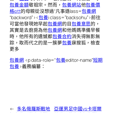
包養金額
敬祖宗。然而，
包養網站
他
包養價
格ptt
的母親從沒想過“凡事遜lass=
包養網
“backword”><
包養
i class=”backsohu”>前往
可當他發現她早起
包養網
的目
包養意思
的，
其實是去廚房為他
包養網
和他媽媽準備早餐
時，他所有的遺憾都
包養合約
消失得無影無
踪，取而代之的是一簇夢
包養
寐搜狐，檢查
更多
包養網
<p data-role="
包養
editor-name”
短期
包養
>義務編纂：
←
多名俄羅斯戰地
亞運男足中國vs卡塔爾