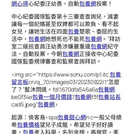
網心得
心紀委汪幼勇，自動
包養網
投案！
中心紀委國傢監委第十三審查查詢兒，滅妻
讓每一個妃嬪甚至奴婢都可以欺負、看不起
女兒，讓她生活在四面
包養
楚歌、委屈的生
活中，
包養網
她想死也不能死
包養網
。”拜訪
室二級巡查員汪幼勇涉嫌嚴重違
包養網
紀守
法，自動投案，今朝
包養網
正接收中心紀委
國傢監委規律審查和監察查詢拜訪。
<img src="https://www.sohu.com/p1.itc.
包養
留言板
cn/q_70/images03/20230922/1“怎麼
了？”藍沐問道。fd11670dfa546a6a
包養網
be0f34e
包養一個月價錢
7
包養網
f3f
包養站長
cad5.jpeg”
包養網
>
起源：俠客島<spa
包養甜心網
n c一般父母總
希
包養價格
望兒子成龍，希望兒子好好讀
書，
包養
考入科舉，名列金榜，再做官，孝