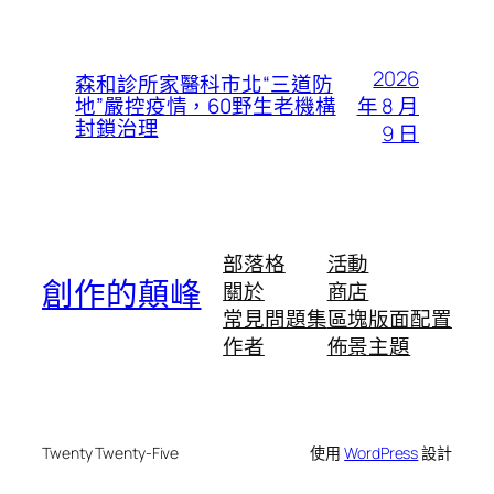
2026
森和診所家醫科市北“三道防
年 8 月
地”嚴控疫情，60野生老機構
封鎖治理
9 日
部落格
活動
創作的顛峰
關於
商店
常見問題集
區塊版面配置
作者
佈景主題
Twenty Twenty-Five
使用
WordPress
設計