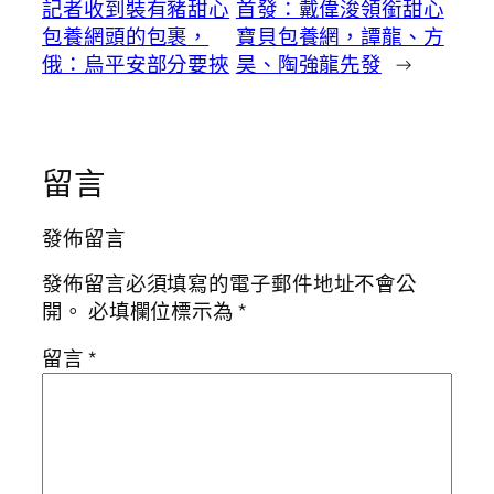
記者收到裝有豬甜心
首發：戴偉浚領銜甜心
包養網頭的包裹，
寶貝包養網，譚龍、方
俄：烏平安部分要挾
昊、陶強龍先發
→
留言
發佈留言
發佈留言必須填寫的電子郵件地址不會公
開。
必填欄位標示為
*
留言
*