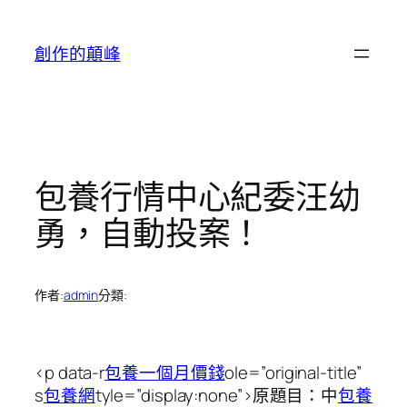
跳
至
創作的顛峰
主
要
內
容
包養行情中心紀委汪幼
勇，自動投案！
作者:
admin
分類:
<p data-r
包養一個月價錢
ole=”original-title”
s
包養網
tyle=”display:none”>原題目：中
包養