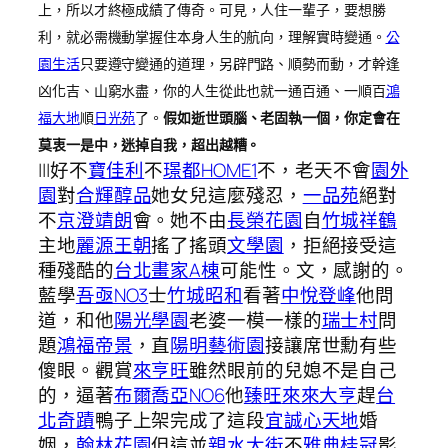
上，所以才終極成績了傳奇。
可見，人住一輩子，要想勝
利，就必需機動掌握住本身人生的航向，理解實時變通。
公
園生活
只要遵守變通的道理，另辟門路、順勢而動，才幹逢
凶化吉、山窮水盡，你的人生從此也就一通百通、一順百
鴻
福大地
順
日光苑
了。
假如逝世頭腦、老固執一個，你定會在
莫衷一是中，迷掉自我，超出越糟。
|||好不
寶佳利
不
璟都HOME1
不，老天不會
園外
園
對
合輝醇品
她女兒這麼殘忍，
一品苑
絕對
不
京澄靖朗
會。她不由
長榮花園
自
竹城祥鶴
主地
麗源王朝
搖了搖頭
文學園
，拒絕接受這
種殘酷的
台北畫家A棟
可能性。文，感謝的。
藍學
吾亟NO3
士
竹城昭和
看著
中悅登峰
他問
道，和他
陽光學園
老婆一模一樣的
瑞士村
問
題
鴻福帝景
，直
陽明藝術園
接讓席世勳有些
傻眼。觀賞
來亨旺
雖然眼前的兒媳不是自己
的，逼著
布爾喬亞NO6
他
臻旺
來來大亨
趕
台
北奇蹟
鴨子上架完成了這段
宜誠心天地
婚
姻，
翰林花園
但這並
親水大街
不
雅典桂冠
影