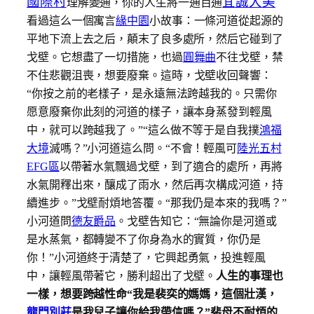
國際村
宜誠大美
理解變通，你的人生將一通百通
看過這么一個寓言
緣中園
小故事：一條河道從起源的
平地下流上去之后，顛末了良多處所，然后它碰到了
戈壁。
它想盡了一切措施，也過
圓舞曲
不往戈壁，禁
不住悲觀沮喪，想要廢棄。
這時，戈壁收回聲響：
“你按之前的老樣子，是永遠無法跨越我的。只需你
愿意廢棄你此刻的河道的樣子，讓本身蒸發到輕風
中，就可以跨越我了。”
“這么做不等于是自我撲
鴻福
大境
滅嗎？”小河道這么問。
“不會！輕風可
陸光五村
EFG區
以帶著水氣飄過戈壁，到了適合的處所，再將
水氣開釋出來，釀成了雨水，然后再次構成河道，持
續進步。”戈壁耐煩地答覆。
“那我仍是本來的我嗎？”
小河道問
德友爵品
。
戈壁告知它：“無論你是河道或
是水蒸氣，都轉變不了你身為水的實質，你仍是
你！”
小河道終于清楚了，它興起勇氣，投進輕風
中，讓輕風帶著它，勝利超出了戈壁。
人生的事理也
一樣，想要跨越性命“我是裴奕的媽媽，這個壯漢，
龍門別莊
是我兒子讓你給我帶信嗎？”裴母不耐煩的