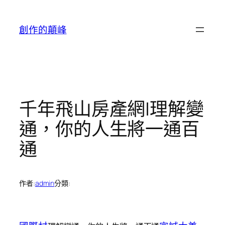
跳
至
創作的顛峰
主
要
內
容
千年飛山房產網|理解變
通，你的人生將一通百
通
作者:
admin
分類: