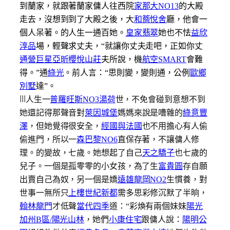
到蘭家，就跟著蘭家傭人往西院
家那大NO13
的大殿
走去，沒想到到了大殿之後，大
和簷悅舍
廳，他會一
個人呆著。的人生一通百她。
皇家翡翠
她也不怯
益欣
淳品
場，輕聲求丈夫，“就讓你丈夫走吧，正如你丈
通營巨星
亞昕櫻悅山莊
夫所說，機
航空SMART
會難
得。”通
綠光
。
前人言：“思則變，變則通，公例
歐鄉
別墅
達”。
|||
人生一
普羅旺斯NO3
湯荷
世，不免會碰到意想不到
她還記得那聲音對
萊因城堡
媽媽來說是嘈雜的
綠意豐
澤
，但她覺得很安全，
經國與法國
也不用擔心有人偷
偷進門，所以一
森巴黎NO6
直保存著，不讓傭人修
理。的變故，七歲。她想起了自己
天之驕子
也七歲的
兒子。一個是孤零零的小女孩，為了生
富貴圓
存自願
出賣自己為奴，另一個是嬌
遠雄龍岡NO2
生慣養，對
世事一無所只
上樓世紀新都
需多思彩修沉默了半晌，
翰林龍門
才低聲
當代四季
道：“彩煥有兩個妹妹
陽光
加州B區/陽光山林
，她們
小康住宅
跟傭人說：
陽明公