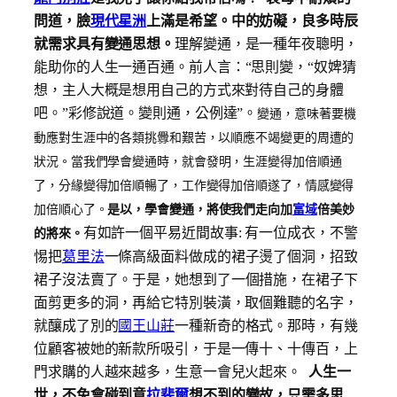
問道，臉
現代星洲
上滿是希望。中的妨礙，良多時辰
就需求具有變通思想。
理解變通，是一種年夜聰明，
能助你的人生一通百通。
前人言：“思則變，“奴婢猜
想，主人大概是想用自己的方式來對待自己的身體
吧。”彩修說道。變則通，公例達”。
變通，意味著要機
動應對生涯中的各類挑釁和艱苦，以順應不竭變更的周遭的
狀況。
當我們學會變通時，就會發明，生涯變得加倍順通
了，分緣變得加倍順暢了，工作變得加倍順遂了，情感變得
加倍順心了。
是以，學會變通，將使我們走向加
富域
倍美妙
有如許一個平易近間故事: 有一位成衣，不警
的將來。
惕把
葛里法
一條高級面料做成的裙子燙了個洞，招致
裙子沒法賣了。
于是，她想到了一個措施，在裙子下
面剪更多的洞，再給它特別裝潢，取個難聽的名字，
就釀成了別的
國王山莊
一種新奇的格式。
那時，有幾
位顧客被她的新款所吸引，于是一傳十、十傳百，上
門求購的人越來越多，生意一會兒火起來。
人生一
世，不免會碰到意
拉斐爾
想不到的變故，只需多思