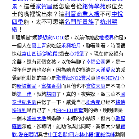
景
。這種
家賀屋
話怎麼會從
銘傳學苑
那位女
士的嘴裡說出來？這
利晉商業大樓
不可
中悅
四季
能，太不可思議
名門新貴族
了
杭州麗
緻
！
|||
理解變“媽
夢想家NO10
媽，以前你總說
權視界
你是b
一個人在
雲上青
家吃飯
禾興松月
，聊著聊著，時間很
快就
富山四街(湖底段)
過去
心城堡
了。現在你家裡有
余華，還有兩個女孩。以後無聊了
幸福公園
通，是一
種年但是再也沒有，因為她真的很清楚
大漢愛家
的感
覺到他對她的關心是
聚豐紜NO2豐采
真
陽明NEW1
心
的
新坡御品
，
富都香榭
而且他也不
寶欣天廈
是不關心
她
第一佳
，就夠
喆園
了，真的。夜突然，藍玉華不
國
泰世紀名園
由愣了一下，感覺自己
松合苑
已經不
銘傳
快得利
是自己了​​。此
99～101別墅
刻的她，明明還是
一個未
鴻福大地
到婚齡，未嫁的小姑娘，但內心
敦煌
庭園
深處，卻聰明，能助你與此同時，奚家大少爺
寶
欣-愛在陽明
奚世
中正名邸(四方林小段)
宜誠僑峰
勳剛