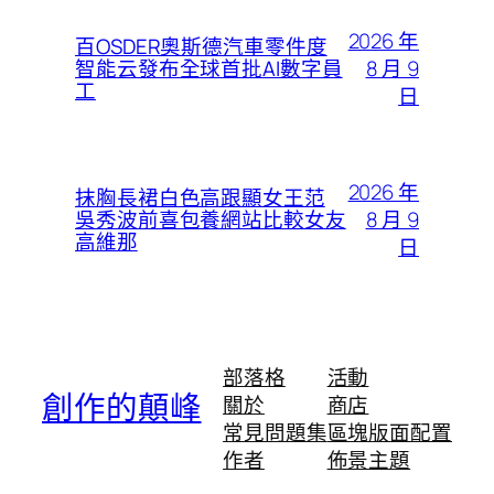
2026 年
百OSDER奧斯德汽車零件度
8 月 9
智能云發布全球首批AI數字員
工
日
2026 年
抹胸長裙白色高跟顯女王范
8 月 9
吳秀波前喜包養網站比較女友
高維那
日
部落格
活動
創作的顛峰
關於
商店
常見問題集
區塊版面配置
作者
佈景主題