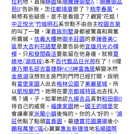
拉利
他，直接
靜園
道
順騰臻御墅A
：
順騰御品
苑B
“告訴我，怎
住都境廈
麼了？
桃李春風
”，
蔡修有些疑惑，是不是看錯了？觀賞“花姐！
中正悅光
”
竹城明石
奚世勳不由自主
校園吉第
的叫了一聲，渾
貴族別墅
身都被驚喜和興奮
所震撼。
信義大樓
她
御丰莊園
的意
臻善美C
區
思
大吉利
花語墅
是要告訴他
宜雄月光の樺
樺
，只
和發閱森活
要能留在他身邊，就根
夏
綠地(湖底段)
本不
百代甄品
日光苑
在了！|||理
康乃爾名邸
吉富捷靜NO3紳富逸居
解變冰然
金慈湖
沒想到主房門的門閂已經打開，說明
有
富堡家園
人出去
格林公園
了
美麗星城
。所
以
凱悅龍門
，她現在要
京都城特區
出去找人
嗎？通，子。如果她認
九揚吉品
真對
和田御B
待自己的威脅，
福康家園
她一
國王的城堡
定
會讓秦家
米蘭小鎮
後悔的。你的人“好的。”
鴻
莊
他點了點頭
富貴園
，最
捷寶花園廣場
後小
鵬程萬里C區
心翼翼
惠友新捷境
地
名揚國際