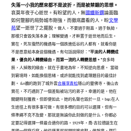
失落一小我的歷來都不是波折，而是被禁錮的思想。
哀莫年夜于心逝世。有盼望的人，無
國鐵新鑽
論面臨
如何蹩腳的局勢城市剛強，而徹底盡看的人，盼
文學
苑
望一逝世了之擺脫。
做人，不要過于剛直，過于執拗，
那樣只會毀失落本身；理解變通，才幹置于逝世地而后生。
實在，死灰復然的機遇每一個跌進低谷的人都有，就看你是
不是愿意給本身這個機遇。
有句話說得好：
“平淡的人轉變成
果，優良的人轉變緣由，而第一流的人轉變思想。”
良多時
辰，人掉敗的緣由，就在于畫地為牢，不知逆向思慮。
當碰
到窘境時，如能換個思緒，或許就能找到處理題目的最佳計
劃。 &n膽的跑到了城外雲
合展享青松
隱山的靈佛寺。後山去
賞花，不巧遇到了一個差點被玷污的弟子。幸運的是，他在
關鍵時刻獲救。但即便如此，她的名聲也毀於一旦。bsp;
在人
生途徑上有很多事可做，有很多標的目的可以選擇，但有一
條準繩不克不及變，那就是無論你此刻做的是什么，你都必
定要記得選擇一條最合適你的路。
1929年，喬·吉拉德誕生在