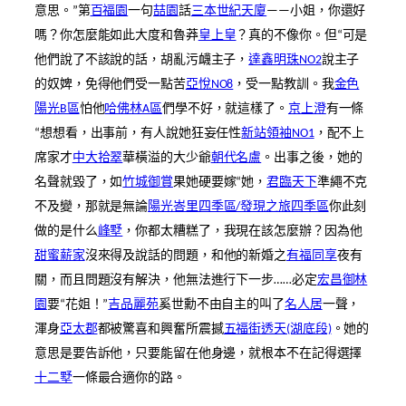
意思。”第
百福園
一句
喆園
話
三本世紀天廈
——小姐，你還好
嗎？你怎麼能如此大度和魯莽
皇上皇
？真的不像你。但“可是
他們說了不該說的話，胡亂污衊主子，
達鑫明珠NO2
說主子
的奴婢，免得他們受一點苦
亞悅NO8
，受一點教訓。我
金色
陽光B區
怕他
哈佛林A區
們學不好，就這樣了。
京上澄
有一條
“想想看，出事前，有人說她狂妄任性
新站領袖NO1
，配不上
席家才
中大拾翠
華橫溢的大少爺
朝代名盧
。出事之後，她的
名聲就毀了，如
竹城御賞
果她硬要嫁“她，
君臨天下
準繩不克
不及變，那就是無論
陽光峇里四季區/發現之旅四季區
你此刻
做的是什么
峰墅
，你都太糟糕了，我現在該怎麼辦？因為他
甜蜜薪家
沒來得及說話的問題，和他的新婚之
有福同享
夜有
關，而且問題沒有解決，他無法進行下一步……必定
宏昌御林
園
要“花姐！”
吉品麗苑
奚世勳不由自主的叫了
名人居
一聲，
渾身
亞太郡
都被驚喜和興奮所震撼
五福街透天(湖底段)
。她的
意思是要告訴他，只要能留在他身邊，就根本不在記得選擇
十二墅
一條最合適你的路。