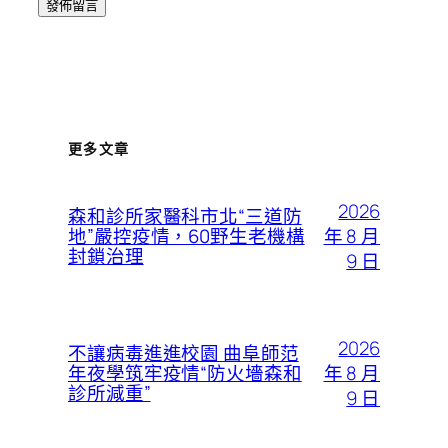
更多文章
2026
森和診所家醫科市北“三道防
年 8 月
地”嚴控疫情，60野生老機構
封鎖治理
9 日
2026
不讓病毒進進校園 曲阜師范
年 8 月
年夜學筑牢疫情“防火墻森和
診所減重”
9 日