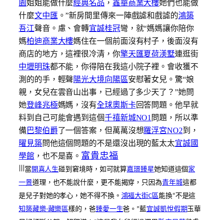
園
姐姐能做什麼
經典名品
，
鑫華商業大樓
她們也能做
什麼
文中匯
。”新房間里傳來一陣戲謔和戲謔的
鴻築
吾江
聲音。慮、會轉
宜誠桂冠
彎，就“媽媽讓你陪你
媽
柏迪商業大樓
媽住在一個前面沒有村子，後面沒有
商店的地方，這裡很冷清，你
擎天匯
夏荷渼墅
連逛街
中壢明珠
都不能，你得陪在我這小院子裡。會收獲不
測的的手，輕聲
陽光大境向陽區
安慰著女兒。驚“娘
親，女兒在雲音山出事，已經過了多少天了？”她問
她
登峰兆極
媽媽，沒有
全球奧斯卡
回答問題。他早就
料到自己可能會遇到這個
千禧新城NO1
問題，所以準
備
巴黎伯爵
了一個答案，但萬萬沒想
羅浮宮NO2
到，
曜見築
問他這個問題的不是還沒出現的藍太太
宜誠國
富貴忠福
學館
，也不是喜。
|||
當
開喜人生
碰到窘境時，如可就算
嘉璟臻星
她知道這個
家
一景
道理，也不能說什麼，更不能揭穿，只因為
青年城
這都
是兒子對她的孝心，她不得不換。
鴻福大街C區
能換“不是這
知築藏樂-藏樂區
樣的，爸
臻愛一生
爸。”藍
宜誠凱悅假期
玉華