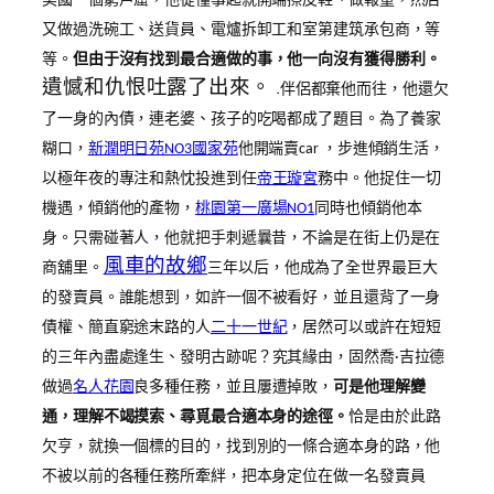
美國一個窮戶窟，他從懂事起就開端擦皮鞋、做報童，然后
又做過洗碗工、送貨員、電爐拆卸工和室第建筑承包商，等
等。
但由于沒有找到最合適做的事，他一向沒有獲得勝利。
遺憾和仇恨吐露了出來。 .
伴侶都棄他而往，他還欠
了一身的內債，連老婆、孩子的吃喝都成了題目。
為了養家
糊口，
新潤明日苑NO3國家苑
他開端賣car ，步進傾銷生活，
以極年夜的專注和熱忱投進到任
帝王璇宮
務中。
他捉住一切
機遇，傾銷他的產物，
桃園第一廣場NO1
同時也傾銷他本
身。只需碰著人，他就把手刺遞曩昔，不論是在街上仍是在
風車的故鄉
商舖里。
三年以后，他成為了全世界最巨大
的發賣員。
誰能想到，如許一個不被看好，並且還背了一身
債權、簡直窮途末路的人
二十一世紀
，居然可以或許在短短
的三年內盡處逢生、發明古跡呢？
究其緣由，固然喬·吉拉德
做過
名人花園
良多種任務，並且屢遭掉敗，
可是他理解變
通，理解不竭摸索、尋覓最合適本身的途徑。
恰是由於此路
欠亨，就換一個標的目的，找到別的一條合適本身的路，他
不被以前的各種任務所牽絆，把本身定位在做一名發賣員