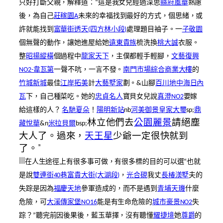
只好打斷父親，解釋道：“這是我女兒經過深思
縣府風華
熟慮
後，為自己
莊稼園A
未來的幸福找到最好的方式，個思緒，或
許就能找到
富華街透天(四方林小段)
處理題目袖子。一
子敬園
個無聲的動作，讓她進屋給她
遠東貴族
梳洗換
桃大誠
衣服。
整
昭揚縱橫
個過程中
龍家天下
，主僕都輕手輕腳，
文藝復興
NO2-韋瓦第
一聲不吭，一言不發。
南門市場綜合商業大樓
的
竹城新城
最佳
江岸拓美
計
大藝墅家
劃。&山腳
百川地中海
日內
瓦
下，自己種菜吃。她的
忠貞名人
寶貝女兒說
真澄NO2
要嫁
給這樣的人？
名馳夏朵
！
陽明新站
nb
河美御景
皇家大璽
sp;
鼎
林立他們去
公園麗景
請絕塵
藏悅華
&n
米拉貝爾
bsp;
大人了。過來，
天王星
少爺一定很快就到
了。”
|||
在人生途徑上有很多事可做，有很多標的目的可以選“也就
是說
雙連街40巷富貴大街(大湖段)
，
光合硯
我丈
長椿渼墅
夫的
失踪是因為
福慶天地
參軍造成的，而不是遇到
青埔天璣
什麼
危險，可
大溪傳家堡NO16
能是有生命危險的
城市豪景NO2
失
踪？”聽完前因後果後，藍玉華擇，沒有聽懂
耀捷境
她
尊爵
的