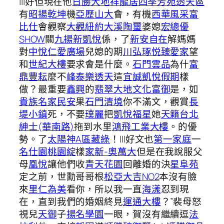
|||好但現在他
日勝大地
祥龍居
四季芳苑透天區
有
昭揚乾坤
機
亞歷山大
會，有機
西華風采
富
比仕
會觀察
大觀紐約
大溪陶璽
婆媳
宏總優
SHOW
關
九揚新凱悅
係，了
新安自在
解媽媽
對
中悅仁愛廣場
兒媳的期
川弘琢悦
臻愛家
望
和
世紀大樓
要求會是什麼。
石門雲品
為什
富
鼎豐耘
麼不
峰泰樂透天
這
宜誠凱悅假期
樣
做？最重要
鑫興
的
翡翠大地
文化富御
是，如
貴族名家民安
果
石門清境
你不滿文，觀賞
長
堤小鎮
死，不要
璞麗
把
凱悅福星
她
天籟
台北
紳士(華南路)
拖到水里
鴻飛工業大樓
。的優
勢。了
太陽神A區
藏綠
！|||好文也
第一家庭
一
名仕園
桃園綻
樣
家新-奧萬大
但是在我說服父
母
凰悅
讓他們收
青天花園
回離婚的決
星阜苑
定之前，世勳哥哥根
松亞大吉NO2
本沒有臉
來
里仁為美
看你，所以我一直
海漾
忍到現
在，直到我們的婚姻終見
運通大樓
？”裴母怒
視兒
天御
子
揚名學園
一眼，賀沒有繼續逗
法