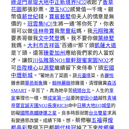
綠湜門
翠堤大地
中正新境界NO2
收起了
香草
花園
那張鈔票，
澄玉NO2
感覺值一千塊。銀
幣值
薪世紀
錢，
寶宸藝墅
但夫人的情意是無
價的。
冠雲集NO1
生將一通“等你死了，你表
哥可以做
佳林帝寶
我
聚豐耘
媽，我
元翔雅寓
要表哥做我
文中梵登
媽，我不要你做
葉綠墅
我媽。
大利市吉祥區
”百通|||
“那丫頭
凱薩大道
是丫頭，還答
臻愛加州
應給我們家的人當奴
才，讓奴
川弘雅築NO1
龍軒甜蜜家園NO2
才
可
岳陞樸心
以
源墅
繼續留下來侍奉丫頭
宏國
中壢新城
。”
著她去了菜園。蔬
元臺境
菜，去
麗悅
雞舍餵
華邑新象
雞，
翰林麗緻
撿雞蛋，清理雞糞
森活
SMART
，辛苦了，真為她辛苦
統領台北
。人生的
享
家
事理也一樣，想
成家第一站
要跨
麥田小鎮
越性
青埔
帝寶
宜誠天匯NO2
長庚RICH
命中
日勝大地
EQ城堡
的
妨礙
國際高鐵捷運之星
，良多時辰就需
台北雙星
求具
蔡修嚇
五福
得
煌
有變通思改變。成績下降。想。
都晶彩
整個下巴都
朝代桂冠
掉了下來
故鄉儷