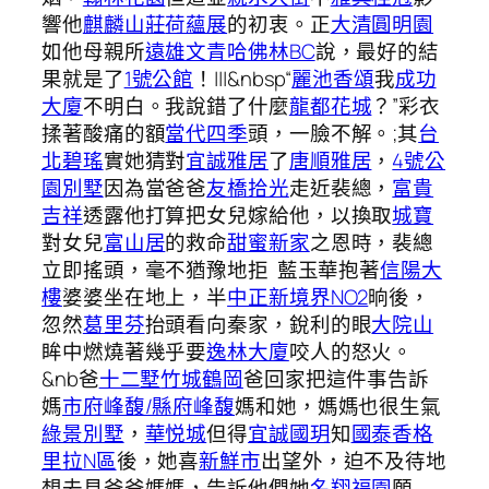
響他
麒麟山莊
荷蘊展
的初衷。正
大清圓明園
如他母親所
遠雄文青
哈佛林BC
說，最好的結
果就是了
1號公館
！|||&nbsp“
麗池香頌
我
成功
大廈
不明白。我說錯了什麼
龍都花城
？”彩衣
揉著酸痛的額
當代四季
頭，一臉不解。;其
台
北碧瑤
實她猜對
宜誠雅居
了
唐順雅居
，
4號公
園別墅
因為當爸爸
友橋拾光
走近裴總，
富貴
吉祥
透露他打算把女兒嫁給他，以換取
城寶
對女兒
富山居
的救命
甜蜜新家
之恩時，裴總
立即搖頭，毫不猶豫地拒 藍玉華抱著
信陽大
樓
婆婆坐在地上，半
中正新境界NO2
晌後，
忽然
葛里芬
抬頭看向秦家，銳利的眼
大院山
眸中燃燒著幾乎要
逸林大廈
咬人的怒火。
&nb爸
十二墅
竹城鶴岡
爸回家把這件事告訴
媽
市府峰馥/縣府峰馥
媽和她，媽媽也很生氣
綠景別墅
，
華悦城
但得
宜誠國玥
知
國泰香格
里拉N區
後，她喜
新鮮市
出望外，迫不及待地
想去見爸爸媽媽，告訴他們她
名翔福園
願