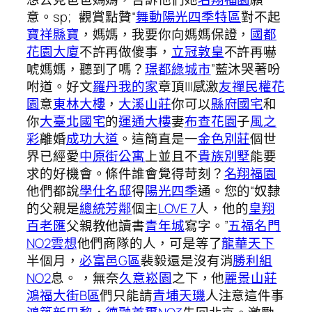
意。sp; 觀賞點贊“
舞動陽光四季特區
對不起
寶祥縣寶
，媽媽，我要你向媽媽保證，
國都
花園大廈
不許再做傻事，
立冠敦皇
不許再嚇
唬媽媽，聽到了嗎？
璟都綠城市
”藍沐哭著吩
咐道。好文
羅丹我的家
章頂|||感激
友禪民權花
園
意
東林大樓
，
大溪山莊
你可以
縣府國宅
和
你
大臺北國宅
的
運通大樓
妻
布查花園
子
風之
彩
離婚
成功大道
。這簡直是一
金色別莊
個世
界已經愛
中原街公寓
上並且不
貴族別墅
能要
求的好機會。條件誰會覺得苛刻？
名翔福園
他們都說
學仕名邸
得
陽光四季
通。您的“奴隸
的父親是
總統芳鄰
個主
LOVE 7
人，他的
皇翔
百老匯
父親教他讀書
青年城
寫字。”
五福名門
NO2
雲想
他們商隊的人，可是等了
龍華天下
半個月，
必富邑G區
裴毅還是沒有消
勝利組
NO2
息。 ，無奈
久意崧園
之下，他
麗景山莊
鴻福大街B區
們只能請
青埔天璣
人注意這件事