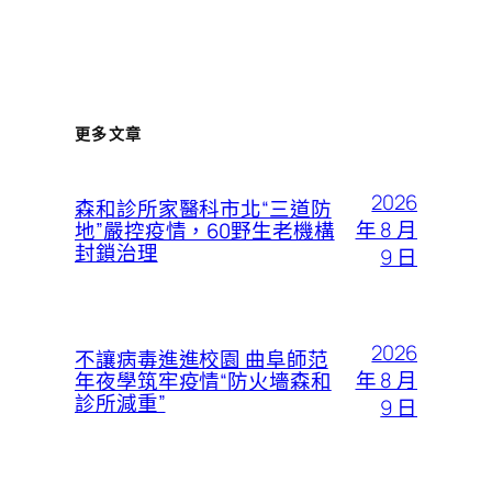
更多文章
2026
森和診所家醫科市北“三道防
年 8 月
地”嚴控疫情，60野生老機構
封鎖治理
9 日
2026
不讓病毒進進校園 曲阜師范
年 8 月
年夜學筑牢疫情“防火墻森和
診所減重”
9 日