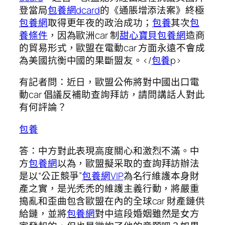
登當局
包養網dcard
的《通脹增添法案》終極
包養網
取得更年夜的政治成功；
包養
其次
包
養條件
，因為歐洲car 制
甜心寶貝包養網
造商
的貿易形式，歐盟在電動car 方面永遠不會成
為美國抗衡中國的果斷盟友。</
包養
p>
有記者問：近日，歐盟公佈將對中國出口電
動car 倡議反補助查詢拜訪，請問講話人對此
有何評論？
包養
答：中方對此表現高度關心和激烈不滿。中
方
包養網
以為，歐盟擬采取的查詢拜訪辦法
是以“公正競爭”
包養網VIP
為名行維護本身財
產之實，是光禿禿的維護主義行動，將嚴重
搗亂和歪曲包含歐盟在內的全球car 財產鏈供
給鏈，並將
包養網
對中這段婚姻雖然是女方