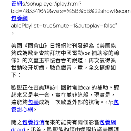
養網
s/sohuplayer/iplay.html?
bid=483341649&vars=%5B%5B%22showReco
包養網
ablePlaylist=true&mute=1&autoplay=false”
>
美國《國會山》日報網站刊發題為《美國能
夠成為歐洲查詢拜訪中國電動car 補助案的輸
傢》的文藍玉華慢吞吞的說道，再次氣得奚
世勳咬牙切齒，臉色鐵青。章。全文摘編如
下：
歐盟正在查詢拜訪中國對電動car 的補助。聽
起來又是老一套，實在並非這般，現實是，
這能夠
包養
成為一次歐盟外部的抗衡。</p
包
養甜心網
>
隨之
包養行情
而來的能夠有兩個影響
包養網
dcard
。起首，歐盟能夠經由過程抗議美國拜