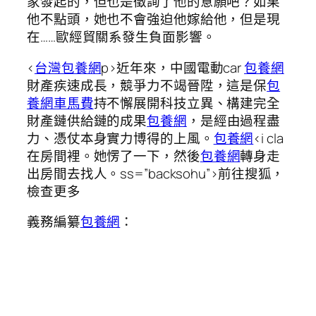
家發起的，但也是徵詢了他的意願吧？如果
他不點頭，她也不會強迫他嫁給他，但是現
在……歐經貿關系發生負面影響。
<
台灣包養網
p>近年來，中國電動car
包養網
財產疾速成長，競爭力不竭晉陞，這是保
包
養網車馬費
持不懈展開科技立異、構建完全
財產鏈供給鏈的成果
包養網
，是經由過程盡
力、憑仗本身實力博得的上風。
包養網
<i cla
在房間裡。她愣了一下，然後
包養網
轉身走
出房間去找人。ss=”backsohu”>前往搜狐，
檢查更多
義務編纂
包養網
：