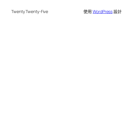
Twenty Twenty-Five
使用
WordPress
設計