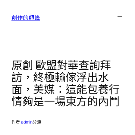
跳
至
創作的顛峰
主
要
內
容
原創 歐盟對華查詢拜
訪，終極輸傢浮出水
面，美媒：這能包養行
情夠是一場東方的內鬥
作者:
admin
分類: