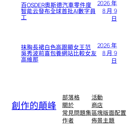
2026 年
百OSDER奧斯德汽車零件度
8 月 9
智能云發布全球首批AI數字員
工
日
2026 年
抹胸長裙白色高跟顯女王范
8 月 9
吳秀波前喜包養網站比較女友
高維那
日
部落格
活動
創作的顛峰
關於
商店
常見問題集
區塊版面配置
作者
佈景主題