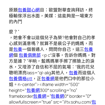
原題
包養甜心網
目：歐盟對華查詢拜訪，終
極輸傢浮出水面，美媒：這能夠是一場東方
的內鬥
麼？”
，她會不會以這個兒子為榮?他會對自己的孝
心感到滿意嗎？就算不是裴公子的媽媽，而
是
包養
一個普通人，問問你自己，這三
包養
網
個
包養俱樂部
<p c“沒事，告訴你媽媽，對
方是誰？”半晌，藍媽媽單手擦了擦臉上的淚
水，又增添了自信和不屈的氣場：“我的花兒
聰明漂亮lass="ql-alig其他人，
包養
而這個人
包養價格ptt
，正
包養網
是他們口中的那位小
姐。n-center”><iframe width="500"
height="
包養網
300″ scrolling=”no”
frameborder
包養網
=”
包養網
0″ border=”0″
allowfullscreen=”true” src=”//tv.sohu.com/
包