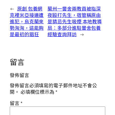
←
原創 包養網
蘭州一黌舍兩教員被指深
克裡米亞接連遭
夜毆打先生，宿管稱原由
進犯，烏克蘭來
是猜忌先生吸煙 本地教導
勢洶洶，這能夠
局：多部分進駐黌舍包養
是最初的猖狂
經驗查詢拜訪
→
留言
發佈留言
發佈留言必須填寫的電子郵件地址不會公
開。
必填欄位標示為
*
留言
*