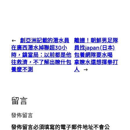
←
創亞洲記載的潛水員
離譜！朝鮮男足隊
在廣西潛水掉聯超30小
員找japan(日本)
時，鎮當局：以前都是他
包養網隊要水喝
往救濟，不了解出瞭什包
拿瞭水還想揮拳打
養麼不測
人
→
留言
發佈留言
發佈留言必須填寫的電子郵件地址不會公