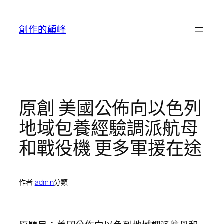
跳
至
創作的顛峰
主
要
內
容
原創 美國公佈向以色列
地域包養經驗調派航母
和戰役機 更多軍援在途
作者:
admin
分類: