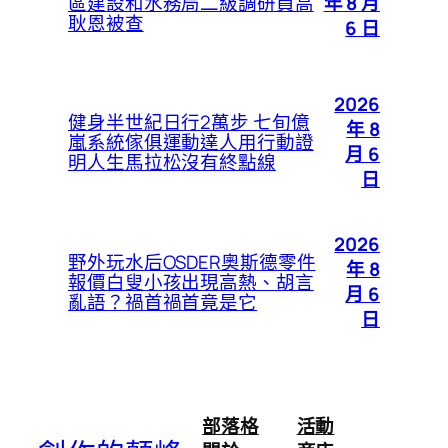
年 8 月
區建設和水務局二級調研員高
耿恩被查
6 日
2026
健身半世紀日行2萬步 七旬億
年 8
嵐系統傢俱運動達人用行動證
月 6
明人生馬拉松沒有終點線
日
2026
野外玩水后OSDER奧斯德零件
年 8
報價白叟小孩出現高熱、胡言
月 6
亂語？禍首禍首竟是它
日
部落格
活動