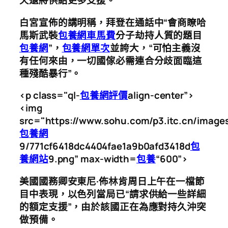
天還將供給更多支援。
白宮宣佈的講明稱，拜登在通話中“會商瞭哈
馬斯武裝
包養網車馬費
分子劫持人質的題目
包養網
”，
包養網單次
並誇大，“可怕主義沒
有任何來由，一切國傢必需連合分歧面臨這
種殘酷暴行”。
<p class="ql-
包養網評價
align-center”>
<img
src="https://www.sohu.com/p3.itc.cn/image
包養網
9/771cf6418dc4404fae1a9b0afd3418d
包
養網站
9.png” max-width=
包養
“600”>
美國國務卿安東尼·佈林肯周日上午在一檔節
目中表現，以色列當局已“請求供給一些詳細
的額定支援”，由於該國正在為應對持久沖突
做預備。