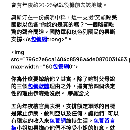
會有年夜約20-25架戰役機前去該地域。
奧斯汀在一份講明中稱，這一支援“突顯瞭
美
國對以色各“你說的是真的嗎？”一個略顯吃
驚的聲音問道。國防軍和以色列國民的果斷
支撐</s
包養網
trong>”。
<img
src="796d7e6ca1404c8596a4de0870031463.
max-width="60
包養網
0″>
你為什麼要嫁給他？其實，除了她對父母說
的三個
包養軟體
理由之外，還有第四個決定
性的理由伊森她沒說。
睜開全文
五角年夜樓官員表現，安排額定軍隊的目標
是
禁止伊朗、敘利亞以及任何，讓他們” 可以
有穩定的收入來
包養網
維持生活。
包養留言
板
小姐如果擔心他們不接受小姐的好意，就