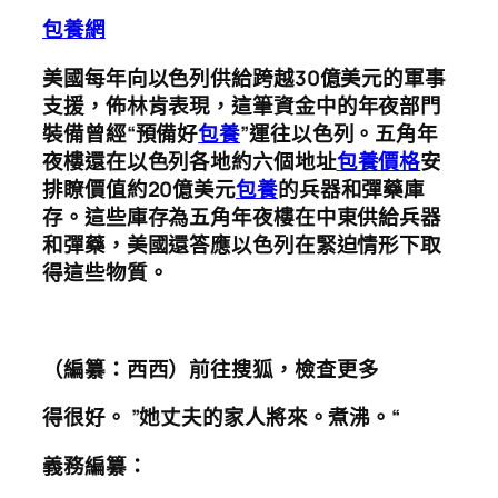
包養網
美國每年向以色列供給跨越30億美元的軍事
支援
，佈林肯表現，這筆資金中的年夜部門
裝備曾經“預備好
包養
”運往以色列。五角年
夜樓還在以色列各地約六個地址
包養價格
安
排瞭價值約20億美元
包養
的兵器和彈藥庫
存。這些庫存為五角年夜樓在中東供給兵器
和彈藥，美國還答應以色列在緊迫情形下取
得這些物質。
（編纂：西西）
前往搜狐，檢查更多
得很好。 ”她丈夫的家人將來。煮沸。“
義務編纂：