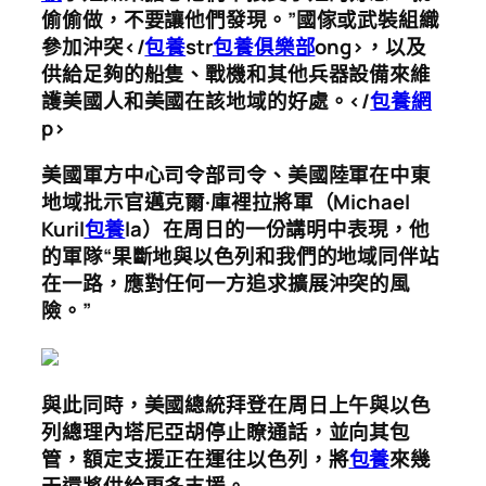
偷偷做，不要讓他們發現。”國傢或武裝組織
參加沖突</
包養
str
包養俱樂部
ong>，以及
供給足夠的船隻、戰機和其他兵器設備來維
護美國人和美國在該地域的好處。</
包養網
p>
美國軍方中心司令部司令、美國陸軍在中東
地域批示官邁克爾·庫裡拉將軍（Michael
Kuril
包養
la）在周日的一份講明中表現，他
的軍隊“果斷地與以色列和我們的地域同伴站
在一路，應對任何一方追求擴展沖突的風
險。”
與此同時，美國總統拜登在周日上午與以色
列總理內塔尼亞胡停止瞭通話，並向其包
管，
額定支援正在運往以色列，將
包養
來幾