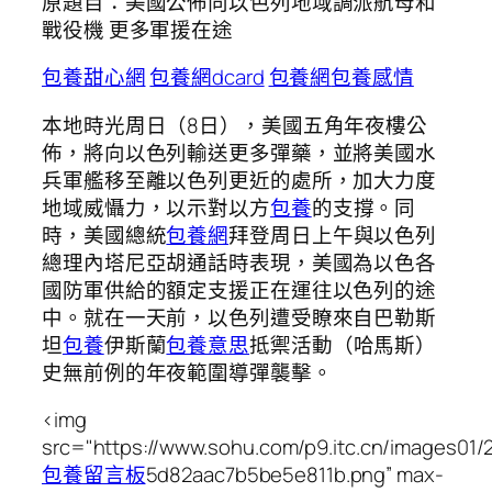
原題目：美國公佈向以色列地域調派航母和
戰役機 更多軍援在途
包養甜心網
包養網dcard
包養網
包養感情
本地時光周日（8日），美國五角年夜樓公
佈，將向以色列輸送更多彈藥，並將美國水
兵軍艦移至離以色列更近的處所，加大力度
地域威懾力，以示對以方
包養
的支撐。同
時，美國總統
包養網
拜登周日上午與以色列
總理內塔尼亞胡通話時表現，美國為以色各
國防軍供給的額定支援正在運往以色列的途
中。就在一天前，以色列遭受瞭來自巴勒斯
坦
包養
伊斯蘭
包養意思
抵禦活動（哈馬斯）
史無前例的年夜範圍導彈襲擊。
<img
src="https://www.sohu.com/p9.itc.cn/images01
包養留言板
5d82aac7b5be5e811b.png” max-