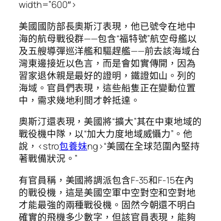
width=”600″>
美國國防部長奧斯汀表現，他已號令在地中
海的航母戰役群——包含“福特號”航空母艦以
及五艘導彈巡洋艦和驅趕艦——前去該海域台
灣東邊接近以色言，而是會如實傳開，因為
習家退休親是最好的證明，鐵證如山。列的
海域。官員們表現，這些船隻正在變動位置
中，需求幾地利間才幹抵達。
奧斯汀還表現，美國將“擴大”其在中東地域的
戰役機中隊，以“加大力度地域威懾力”。他
說，<stro
包養妹
ng>“美國在全球范圍內堅持
著戰備狀況。”
有官員稱，美國將調派包含F-35和F-15在內
的戰役機，這是美國空軍中空對空和空對地
才能最強的兩種戰役機。固然今朝還不明白
確實的飛機多少數字，但該官員表現，能夠