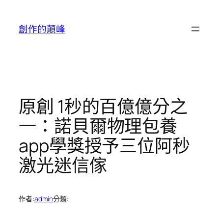
跳
至
創作的顛峰
主
要
內
容
原創 1秒的百億億分之
一：諾貝爾物理包養
app學獎授予三位阿秒
激光迷信傢
作者:
admin
分類: