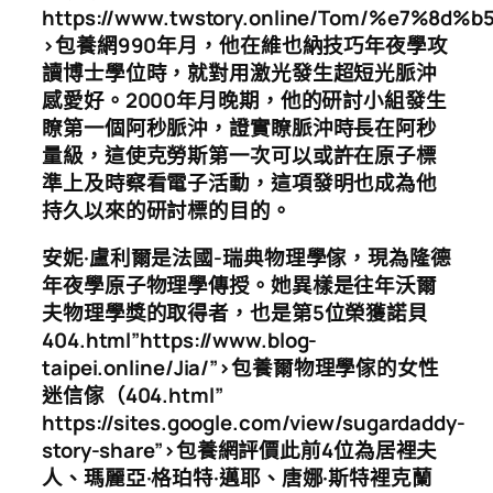
https://www.twstory.online/Tom/%e
>包養網990年月，他在維也納技巧年夜學攻
讀博士學位時，就對用激光發生超短光脈沖
感愛好。2000年月晚期，他的研討小組發生
瞭第一個阿秒脈沖，證實瞭脈沖時長在阿秒
量級，這使克勞斯第一次可以或許在原子標
準上及時察看電子活動，這項發明也成為他
持久以來的研討標的目的。
安妮·盧利爾是法國-瑞典物理學傢，現為隆德
年夜學原子物理學傳授。她異樣是往年沃爾
夫物理學獎的取得者，也是第5位榮獲諾貝
404.html”https://www.blog-
taipei.online/Jia/”>包養爾物理學傢的女性
迷信傢（404.html”
https://sites.google.com/view/sugardaddy-
story-share”>包養網評價此前4位為居裡夫
人、瑪麗亞·格珀特·邁耶、唐娜·斯特裡克蘭