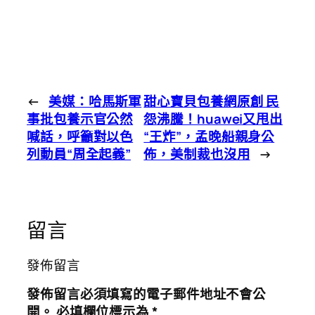
←
美媒：哈馬斯軍
甜心寶貝包養網原創 民
事批包養示官公然
怨沸騰！huawei又甩出
喊話，呼籲對以色
“王炸”，孟晚船親身公
列動員“周全起義”
佈，美制裁也沒用
→
留言
發佈留言
發佈留言必須填寫的電子郵件地址不會公
開。
必填欄位標示為
*