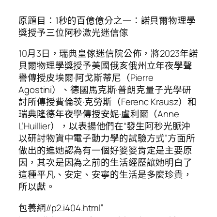
原題目：1秒的百億億分之一：諾貝爾物理學
獎授予三位阿秒激光迷信傢
10月3日，瑞典皇傢迷信院公佈，將2023年諾
貝爾物理學獎授予美國俄亥俄州立年夜學聲
譽傳授皮埃爾·阿戈斯蒂尼（Pierre
Agostini）、德國馬克斯·普朗克量子光學研
討所傳授費倫茨·克勞斯（Ferenc Krausz）和
瑞典隆德年夜學傳授安妮·盧利爾（Anne
L’Huillier），以表揚他們在“發生阿秒光脈沖
以研討物資中電子動力學的試驗方式”方面所
做出的進她認為有一個好婆婆肯定是主要原
因，其次是因為之前的生活經歷讓她明白了
這種平凡、安定、安寧的生活是多麼珍貴，
所以獻。
包養網//p2.i404.html”