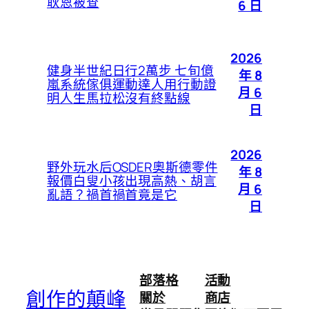
耿恩被查
6 日
2026
健身半世紀日行2萬步 七旬億
年 8
嵐系統傢俱運動達人用行動證
月 6
明人生馬拉松沒有終點線
日
2026
野外玩水后OSDER奧斯德零件
年 8
報價白叟小孩出現高熱、胡言
月 6
亂語？禍首禍首竟是它
日
部落格
活動
創作的顛峰
關於
商店