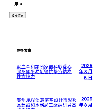
用。
更多文章
2026
獻血森和診所家醫科獻愛心
年 8 月
膠州倆平易近警抗擊疫情為
性命接力
6 日
2026
廣州JIUYI俱意豪宅設計市越秀
年 8 月
區建設和水務局二級調研員高