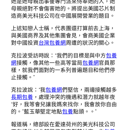
她是她母親出事後專門派來侍奉她的人，她
母親絕對不會傷害她的。將提出美國芯片制
造商美光科技公司在中國展開營業的題目。
上述知戀人士稱，代表團還打算前去上海，
與美國商界及其他集團會見，會商美國企業
對中國投資
台灣包養網
周遭的狀況的關心。
克拉波受訪時說：“我們的目標是與中方
包養
網
接觸，像其他一些高等當局
包養網
官員那
樣，就我們面對的一系列普遍題目和他們停
止接觸。”
克拉波說：“我
包養網
們堅信，兩邊接觸越多
長期包養
，處理沖突的機遇和潛力就越年夜
“好，我等會兒讓我媽來找你，我會放你自由
的。”藍玉華堅定地點
包養
點頭。。”
報道稱，總部設在愛達荷州的美光科技公司