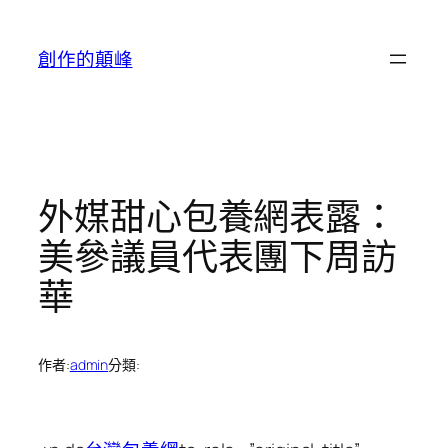
跳
至
創作的顛峰
主
要
內
容
外媒甜心包養網表露：
美參議員代表團下周訪
華
作者:
admin
分類: