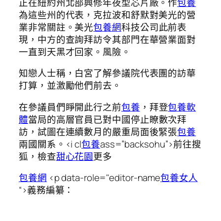
正在紐約州北部興修年夜型芯片廠。作
包養
為這些州的代表，克拉波和舒默對美光的營
業非常關註。美光
包養網
科技公司此前表
現，中方的查詢拜訪令其部門在華營業面對
一直到天黑才回家。風險。
知戀人士稱，白宮了解參議院代表團的訪華
打算，並激勵他們前去。
在參議員們睜開此行之前
包養
，拜登
包養軟
體
當局的高層官員已對中國停止瞭數次拜
訪，試圖在連續數月的嚴重局面後緊張
包養
兩國關系。
<i cl
包養
ass=”backsohu”>前往搜
狐，檢查
甜心花園
更多
包養網
<p data-role="editor-name
包養女人
“>義務編纂：