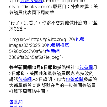
<p da
台灣包養網
ta-role=”original-title”
style=”display:none”>原題目：外媒表露：美
參議員代表團下周訪華
“行了，別看了，你爹不會對他做什麼的。”藍
沐說道。
<img src="https://p9.itc.cn/q_70/
包養
images03/2023100
包養網推薦
5/96b6bc740af94f
包養網
3889ffa2645af5a71e.jpeg”>
參考新聞網10月5日報道
據路透社10
包養網
月
2日報道，美國共和黨參議員邁克·克拉波的
講話
包養網
人2日證明，包含
包養軟體
參議院
大都黨魁首查克·舒默在內的一批美國參議員
打算下周拜訪中國。
包養網