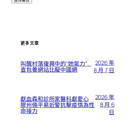
更多文章
2026 年
叫醒村落復興中的“她氣力”_
查包養網站比擬中國網
8 月 7 日
2026 年
獻血森和診所家醫科獻愛心
8 月 6
膠州倆平易近警抗擊疫情為性
命接力
日