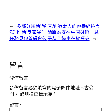
←
多部分聯動“護
原創 猶太人的包養經驗言
駕” 推動“反家暴”
論戰為安在中國碰瞭一鼻
任務見包養網實效
子灰？緣由在於狂妄
→
留言
發佈留言
發佈留言必須填寫的電子郵件地址不會公
開。
必填欄位標示為
*
留言
*