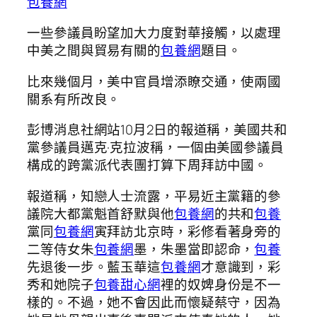
包養網
一些參議員盼望加大力度對華接觸，以處理
中美之間與貿易有關的
包養網
題目。
比來幾個月，美中官員增添瞭交通，使兩國
關系有所改良。
彭博消息社網站10月2日的報道稱，美國共和
黨參議員邁克·克拉波稱，一個由美國參議員
構成的跨黨派代表團打算下周拜訪中國。
報道稱，知戀人士流露，平易近主黨籍的參
議院大都黨魁首舒默與他
包養網
的共和
包養
黨同
包養網
寅拜訪北京時，彩修看著身旁的
二等侍女朱
包養網
墨，朱墨當即認命，
包養
先退後一步。藍玉華這
包養網
才意識到，彩
秀和她院子
包養甜心網
裡的奴婢身份是不一
樣的。不過，她不會因此而懷疑蔡守，因為