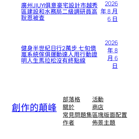
2026
廣州JIUYI俱意豪宅設計市越秀
年 8 月
區建設和水務局二級調研員高
耿恩被查
6 日
2026
健身半世紀日行2萬步 七旬億
年 8
嵐系統傢俱運動達人用行動證
月 6
明人生馬拉松沒有終點線
日
部落格
活動
創作的顛峰
關於
商店
常見問題集
區塊版面配置
作者
佈景主題