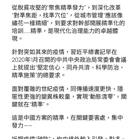
從脫貧攻堅的“聚焦精準發力”，到深化改革
“對準焦距，找準穴位”，從城市管理“應該像
繡花一樣精細”，到要求對幹部開展精準化的
培訓……精準，是現代化治理能力的卓越體
現。
針對突如其來的疫情，習近平總書記早在
2020年1月召開的中共中央政治局常委會會議
上就提出“堅定信心、同舟共濟、科學防治、
精準施策”的總要求。
面對覆雜的世紀疫情，同傳播速度更快、隱
匿性更強的變異株較量，實現“動態清零”，關
鍵就在“精準”。
這是中國方案的精準，在關鍵要害處，集中
發力——
近期疫情“破防”，均由境外輸入引發。點多、