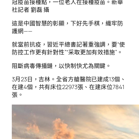
冠疫苗接種點，一位老人在接種疫苗。新華
社記者 劉磊 攝
這是中國智慧的彰顯，下好先手棋，織牢防
護網——
就當前抗疫，習近平總書記著重強調，要“使
防控工作更有針對性”“采取更加有效措施”。
阻斷病毒傳播鏈，以快制快尤為關鍵。
3月23日，吉林。全省方艙醫院已建成13個、
在建4個，共有床位22973張、在建床位7841
張。