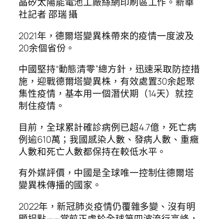
晶矽太陽能電池工廠絲網印刷區工作。新華
社記者 邵瑞 攝
2021年，德爾塔變異株帶來的疫情一度波及
20余個省份。
中國堅持“動態清零”總方針，迅速采取防控措
施，迎戰德爾塔變異株，有效處置30余起聚
集性疫情，基本用一個潛伏期（14天）就控
制住疫情。
目前，全球累計確診病例已超4.7億，死亡病
例逾610萬；我國感染人數、發病人數、重癥
人數和死亡人數都保持在較低水平。
有外媒評價，中國是全球唯一控制住德爾塔
變異株傳播的國家。
2022年，新冠肺炎疫情仍覆雜多變、沒有明
顯拐點——當前正處於全球第四波流行高峰，