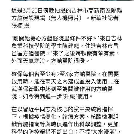
這是3月20日傍晚拍攝的吉林市高新南區隔離
方艙建設現場（無人機照片）。新華社記者
張楠 攝
“剛開始擔心方艙醫院里條件不好。”來自吉林
農業科技學院的學生陳建龍，住進吉林市昌
邑區方艙醫院，“來了之後每頓飯有葷有素，
外面天氣寒冷，方艙醫院很暖。”
確保每個省至少有2至3家方艙醫院，在需要
啟用時，能在兩天之內建成並投入使用……在
武漢保衛戰中起到至為關鍵作用的方艙醫
院，如今得到進一步“升級”使用。
在以習近平同志為核心的黨中央統籌指揮
下，根據疫情變化，診療方案、核酸檢測組
織實施指南等與時俱進作出科學調整，更加
科學的防控舉措不斷出台：不搞“大水漫灌”，