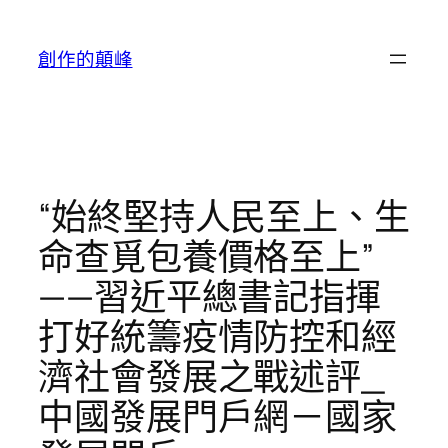
跳
至
創作的顛峰
主
要
內
容
“始終堅持人民至上、生
命查覓包養價格至上”
——習近平總書記指揮
打好統籌疫情防控和經
濟社會發展之戰述評_
中國發展門戶網－國家