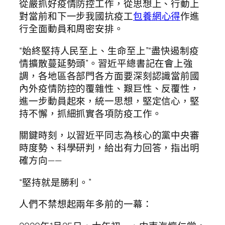
從嚴抓好疫情防控工作，從思想上、行動上
對當前和下一步我國抗疫工
包養網心得
作進
行全面動員和周密安排。
“始終堅持人民至上、生命至上”“盡快遏制疫
情擴散蔓延勢頭”。習近平總書記在會上強
調，各地區各部門各方面要深刻認識當前國
內外疫情防控的覆雜性、艱巨性、反覆性，
進一步動員起來，統一思想，堅定信心，堅
持不懈，抓細抓實各項防疫工作。
關鍵時刻，以習近平同志為核心的黨中央審
時度勢、科學研判，給出有力回答，指出明
確方向——
“堅持就是勝利。”
人們不禁想起兩年多前的一幕：