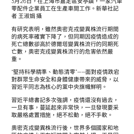
3月26日，在上海市嘉定區安亭鎮，一家汽車
零配件企業員工在生產車間工作。新華社記
者 王淑娟 攝
有研究表明，雖然奧密克戎變異株流行期間
的病死率確實下降了，但同期因疫情造成的
死亡總數卻高於德爾塔變異株流行的同期死
亡數，奧密克戎變異株流行的危害依然嚴
重。
“堅持科學精準、動態清零”——面對疫情跌宕
對群眾生命安全和身體健康帶來的威脅，以
習近平同志為核心的黨中央旗幟鮮明。
習近平總書記多次強調，疫情還沒有過去，
一旦有事，蔓延起來非常快，一旦發現要采
取嚴格處置措施，絕不松動，絕不手軟。
奧密克戎變異株流行後，世界多個國家和地