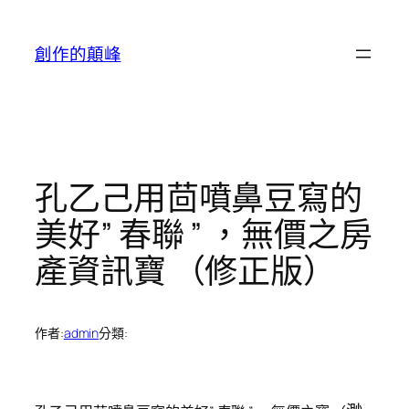
跳
至
創作的顛峰
主
要
內
容
孔乙己用茴噴鼻豆寫的
美好” 春聯 ” ，無價之房
產資訊寶 （修正版）
作者:
admin
分類: