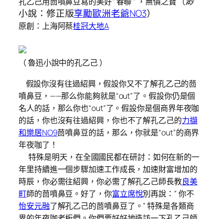
渺
孔乙己用茴噴鼻豆寫的美好” 春聯 ” ，無價之寶 （
小說：修正版
享勵歐洲老爺NO3
）
原創：上海阿蔡
桂冠大地A
（ 魯迅小說中的孔乙己 ）
假設你沒有往過紹興，假設你又不了解孔乙己的茴
噴鼻豆，——那么你能夠就是“out”了。假設你仍是個
名人的話，那么你也“out”了。假設你是個商界年夜咖
的話，你也沒有往過紹興，你也不了解孔乙己的
力擷
和樂居NO9
茴噴鼻豆的話，那么，你就是“out”的商界
年夜咖了！
特殊是明天，在全國國民都在研討：如何在新的一
年里持續進一個步驟加速工作成長，加速財富增加的
時辰，你必需往紹興，你必需了解孔乙己師長教
良美
町
師的茴噴鼻豆。好了，你
富立席悅
別再說：” 你不
怡安元融
了解孔乙己的茴噴鼻豆了。” 特殊是各類商
界的年夜咖老板們。你們要好好地造訪一下孔乙己師