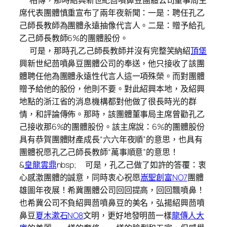
相傳，那時紹興新世紀茴噴鼻豆團體公司董事局主
席代表團體慎重宣布了兩年夜新聞：一是：聘任孔乙
己師長教師為團體永遠抽像代言人。二是：贈予給孔
乙己師長教師6%的團體股份。
可是，那時孔乙己師長教師并沒有完整笑納紹
頂堡
興新世紀茴噴鼻豆團體公司的奉送，他只接收了該團
體聘任他為團體永遠性代言人這一項殊榮。而對團體
贈予給他的股份，他則不要。對此紹興本地，及紹興
地點的浙江省的消息機構都對他做了很長時光的群
情，和評論傳佈。那時，該團體董事局主席曾勸孔乙
己接收那6%的團體股份。該主席說：6%的團體股份
具有恭賀團體財產成長“六六年夜順”的意思，也具有
團體祝愿孔乙己師長教師“萬事順意”的意思！
&
皇龍雲鼎
nbsp; 可是，孔乙己做了如許的答覆：衷
心感激團體的誠意，同時衷心祝愿
嵩聖創富NO7
團體
雄圖年夜展！希冀團體公司回回提高，回回飄噴鼻！
也希冀公司不負紹興茴噴鼻豆的美名，弘揚紹興茴噴
鼻豆
夏木漱石NO8
文明，更好地發明茴一樣
龍傳人大