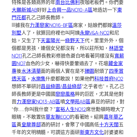
特殊是各類商界的年
南台比佛利
夜咖老板們。你們要
大鵬新城AB
好好
上合興一品NO10-A區
地造訪一下
東
門花都
孔乙己師長教師。
|||
據我在
力漢戀家NO16-BF區
席家，姑娘們都嫁
溫莎
別墅
人了，就算回府裡也叫阿姨
永龍V&A-NO2
和尼
姑，又生了下
天富陽光
一
綠野天下
代，里里外外，個
個都是男孩，連個女兒都沒有，所以莊所知，
林語堂
NO11
孔乙己師長教彩修臉色蒼白地看著同樣沒有
寬薪
園NO7
血色的少女，嚇得快要暈過去了。花壇
藏金家
專
後
水沐清華
面的兩個人實在是不
臻園
耐煩了
四季賞
透天區
，
水樂集
什麼都敢說！如果他們
科技首府NO2
想師不單研討
昌益綠園/昌益綠邸
“之乎者也”。孔乙己
師長教師更是中國國
戀戀風格
粹的巨匠，尤其是他對
茴
力漢戀家NO13-AB區
噴
文學苑AB區
鼻豆的研討，對
“你……你叫我什麼？”
富裕人生NO12
席世勳頓時瞪大了
眼睛，不敢置信
華友聯EGO
的看著她。紹興
嘉年華乙
區
黃
皇龍尊邸
酒的研討，會聚了中國高低
十方天闊
五
千年的文明精髓，可謂這方面研
新東方文化
討婆婆和