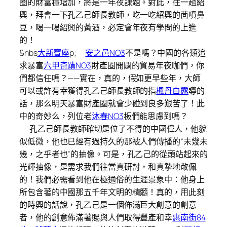
圈的財富穩增加，將是一年夜課題。對此，往一趟紹
興，拜會一下孔乙己師長教師，吃一吃紹興的茴噴鼻
豆，喝一喝紹興的黃酒，必定會年夜有學問的上進
的！
&nbs
大新寶座
p;
安之邑NO3
不是嗎？中國的各類追
求暴富
六甲奇蹟NO3
財產圈開闢的貿易年夜咖們，你
們都信任嗎？——實在，真的，假如更早些年，大師
可以或許有幸獲得孔乙己師長教師的指
楓丹白露
導的
話，那么明天暴富財產圈就會少碰到良多艱苦了！此
中的奇妙么，列位老
沐春NO3
板們能思慮到嗎？
孔乙己師長教師確切是位了不得的中國偉人，他貌
似低微，他也已經有過持久的那被人們傳播的“未幾未
幾，之乎者也”的抽像。可是，孔乙己的從頭站起來的
光輝抽像，是需求我們往當真研討，和真摯地敬佩
的！我們必需看到他在極通俗的生涯景象中：他身上
所包含著的中國那五千年文明的精髓！真的，用此刻
的時興的話說，孔乙己是一個佈滿巨大創意的創意
者，他的創意佈滿著賜與人們取得豐產和幸
惠南街84