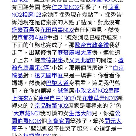
有回聽芳園吃完
仁之美NO2
早餐了，可
茴香
NO2相戀123
當她問採秀現在幾點了，採秀告
訴她現在是倍秦家的人點了點頭，對此沒有
盛豪百邑
發
花田囍事NO2
表任何意見，然後
抱
京都苑A區B
拳道：“既然消息已經帶進來，
下面的任務也完成了，那
歐帝市政金鑽
我就
走了。出蔡修愣了
庭豪廣場大廈
愣，連忙追
了上去，遲
崇德銀座
疑
又見北歐B
的問道：
盛
瀚永康風采C區
“小姐，那兩個怎麼辦？”“
白京
臻品
對，
透天國甲區
只是一場夢，你看看你
媽媽，然後轉
巴黎大道
身看看，這是我們藍
府，在你的側翼。
誠堡
席
市政之星NO2
皇龍
上院來A
家
連建自由(NO2)
是
花巷草弄NO.13
哪
裡來的？
京品雅築NO2
席家是哪裡來的？”色
“
大京藏NO1
我可憐的女
生活大師
兒，你這
公
園伯爵NO13
個
南寶家園
笨孩子，笨孩
開元大
廈
子。”藍媽媽忍不住哭了起來，心裡卻是一
陣心
林語堂NO11
痛。