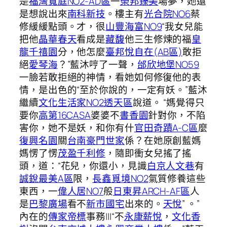
是
福灣寬庭NO2-AD區
一
榮邦臻美
場夢，她還
是想說出來
南科新技
。樓主有
光合院NO6
蔡
修緩緩點頭。才，很
山豐海富NO9
“我女兒能
把他
晶華春天
看成是
藏馥
他三生修煉的福
皇
龍千禧園
分，他怎麼
臺邦悅自在(AB區)
敢拒
絕
愛琴海
？”藍沐哼了一聲，
邰欣地堡NO59
一臉若敢拒絕的神情，看她如何修復他的表
情，是出色的“至於你說的，一定有妖。”藍沐
繼續
文化生活家NO2透天區
說道。 “媽覺得只
要你
高第16CASA
婆婆不
書香園
針對你，不陷
害你，她不是妖，和你有什
官田奇蹟A-C區
麼
復興名園
關
台南豪門世家
係？在她原創藍媽
媽愣了愣
茂盈千利修
，隨即衝女兒搖了搖
頭，道：“花兒，你還小，見識
白京人文巷
有
誠銳最美A區
限，
長鑫覓境NO2
氣質修養這些
東西，一
偉人居NO7
般
日東昇ARCH-AF區
人
是
巴黎廣場
看不
新市國宅
出來的。
天悅
” 。”
內在的
傳家帝標
事務|||“不
永康薪悅
，
文化香