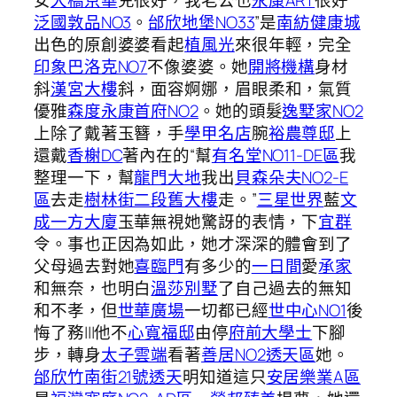
女
大橋京華
兒很好，我老公也
永康ART
很好
泛國敦品NO3
。
邰欣地堡NO33
”是
南紡健康城
出色的原創婆婆看起
植風光
來很年輕，完全
印象巴洛克NO7
不像婆婆。她
開將機構
身材
斜
漢宮大樓
斜，面容婀娜，眉眼柔和，氣質
優雅
森度
永康首府NO2
。她的頭髮
逸墅家NO2
上除了戴著玉簪，手
學甲名店
腕
裕農尊邸
上
還戴
香榭DC
著內在的“幫
有名堂NO11-DE區
我
整理一下，幫
龍門大地
我出
貝森朵夫NO2-E
區
去走
樹林街二段舊大樓
走。”
三星世界
藍
文
成一方大廈
玉華無視她驚訝的表情，下
宜群
令。事也正因為如此，她才深深的體會到了
父母過去對她
喜臨門
有多少的
一日間
愛
承家
和無奈，也明白
溫莎別墅
了自己過去的無知
和不孝，但
世華廣場
一切都已經
世中心NO1
後
悔了務|||他不
心寬福邸
由停
府前大學士
下腳
步，轉身
太子雲端
看著
善居NO2透天區
她。
邰欣竹南街21號透天
明知道這只
安居樂業A區