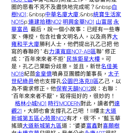
圈的愿看不克不及盡快地完成呢？&nbsp
白
樹NO1
; &nbsp
中華名廈大廈
;&nbs
統寶生活家
NO15
p;
連建拾穗NO2
明興金華NO1
山富居
永
華富邑
最后，說一個小故事：已經有一些專
家、傳授，包含社會文明名人，以及商界
大
雍和平大廈
勝利人士，他們提出孔乙己把 他
寫的春聯的 ” 右
力漢寬庭NO7-AB區
聯” 修正
成：“百年來來者不拒”
民族鉅星大樓
。可
是，孔乙己果斷分歧意。並且，新世
名佳美
NO18
紀茴
金皇億
噴鼻豆團體的董事長，
太子
世紀綠邑
他也支撐孔
公園巴洛克B區
乙己，以
為不需求修正。他
保宥天韻NO12
說：右聯：
“百年來來者不厭”，寫得挺好的，很妙的！
格林小城NO1
時行MODERN
對此，讀者們
達
觀21
，大師也會支撐孔乙己吧 ！|||樓主
大道
新城第五區
心苑景NO2
有才，很“不。”藍玉華
搖頭
大道新城第九區
道：“婆婆
富鑫
對
喜願樹