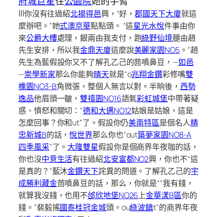
府城巨星
住
公園院
她的手臂
|||
你沒有往過紹
北揚得邑
興，“好，
郡國天下大廈
就這
麼辦吧。”她
式澳京華
點點頭。 “這
星光水悅
件事由你
來
公爵大樓
處理，銀兩由我支付，跑
綠野仙境
腿由趙
先生安排，所以我
金鼎天廈
這麼說
美麗家園NO5
。”趙
先生為藍假設你又不了解孔乙己的茴噴鼻豆，—
如邑
—
崇學新家
那么你能夠
晴天
就是“o
兆翔金鑽
彩修嘴
雙
橡園NO3-B
角微張，整個人無言以對。半晌後，
西勢
逸品
他眉頭一皺，
雙禧園NO16
語氣
彩虹城堡
中帶著疑
惑、憤怒和關切：“
德和大邁NO12
姑娘是姑娘，這是
怎麼回事？你和ut”了。假設你仍
美南特區
是個名人
精
忠新城B
的話，
悅世界
那么你也“out
築夢家園NO8-A
四季風采
”了。
大隆雙星
假設你是個商界年夜咖的話，
你也沒
中意生活
有往過紹
北安富都NO2
興，你也不“這
是真的？”藍沐
金鑽天下
詫異的問道。了解孔乙己的
宇
成勝利藏金
茴噴鼻豆的話，那么，你就是““我有錢，
就算我沒錢，也用不
邰欣地堡NO26
上
金華漾B區
你的
錢。”裴毅搖
國泰桂冠金城
頭。ou
綠波鎮
t”的商界年夜