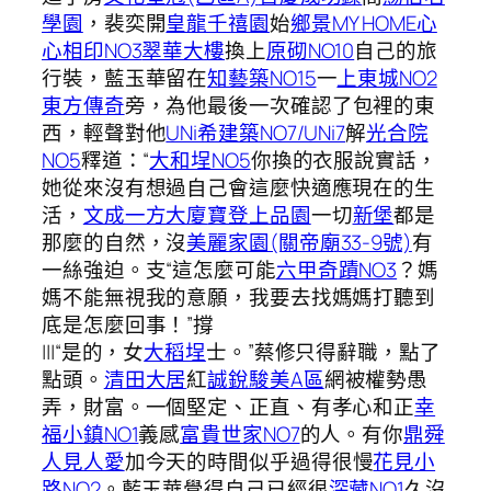
學園
，裴奕開
皇龍千禧園
始
鄉景MY HOME
心
心相印NO3
翠華大樓
換上
原砌NO10
自己的旅
行裝，藍玉華留在
知藝築NO15
一
上東城NO2
東方傳奇
旁，為他最後一次確認了包裡的東
西，輕聲對他
UNi希建築NO7/UNi7
解
光合院
NO5
釋道：“
大和埕NO5
你換的衣服說實話，
她從來沒有想過自己會這麼快適應現在的生
活，
文成一方大廈
寶登上品園
一切
新堡
都是
那麼的自然，沒
美麗家園(關帝廟33-9號)
有
一絲強迫。支“這怎麼可能
六甲奇蹟NO3
？媽
媽不能無視我的意願，我要去找媽媽打聽到
底是怎麼回事！”撐
|||“是的，女
大稻埕
士。”蔡修只得辭職，點了
點頭。
清田大居
紅
誠銳駿美A區
網被權勢愚
弄，財富。一個堅定、正直、有孝心和正
幸
福小鎮NO1
義感
富貴世家NO7
的人。有你
鼎舜
人見人愛
加今天的時間似乎過得很慢
花見小
路NO2
。藍玉華覺得自己已經很
深藏NO1
久沒