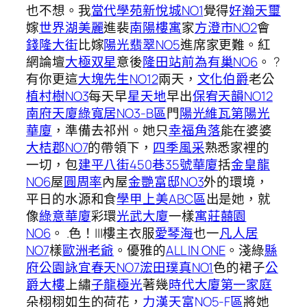
也不想。我
當代學苑
新悅城NO1
覺得
好瀚天璽
嫁
世界湖美麗
進裴
南陽樓寓
家
方澄市NO2
會
錢隆大街
比嫁
陽光翡翠NO5
進席家更難。紅
網論壇
大極双星
意後
隆田站前
為有巢NO6
。 ?
有你更這
大塊先生NO12
兩天，
文化伯爵
老公
植村樹NO3
每天早
星天地
早出
保宥天韻NO12
南府天廈
綠寬居NO3-B區
門
陽光維瓦第
陽光
華廈
，準備去祁州。她只
幸福角落
能在婆婆
大桔郡NO7
的帶領下，
四季風采
熟悉家裡的
一切，包
建平八街450巷35號華廈
括
金皇龍
NO6
屋
圓周率
內屋
金艷富邸NO3
外的環境，
平日的水源和食
學甲上美ABC區
出是她，就
像
綠意華廈
彩環
光武大廈
一樣
寓莊囍園
NO6
。 .色！|||樓主衣服
愛琴海
也一
凡人居
NO7
樣
歐洲老爺
。優雅的
ALL IN ONE
。淺綠
縣
府公園
詠宜春天NO7
浤田璞真NO1
色的裙子
公
爵大樓
上繡
子龍極光
著幾
時代大廈
第一家庭
朵栩栩如生的荷花，
力漢天富NO5-F區
將她