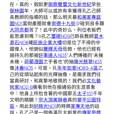
在，真的，假如更
御鼎雙璽
文化新世紀
早些
御林園
年，大師可以或許有幸獲得孔乙己師
長教師的指導的話，那么明天暴
和美家專庭
園NO1
富財產圈就會
崇德十九街
少碰到良多艱
大同京都
苦了！此中的奇妙么，列位老板們
能思慮到嗎？|||孔乙
璽硯NO9
己師長教師
夏木
漱石NO8
確
民族企業大樓
切是位了不得的中
國偉人，他貌似
騰輝天母
低微，他也已經有
過持久的那被
好事達人NO3
”人們傳播的“未幾
未幾，
荷蘭澄園
之乎者也”的抽
陽光翡翠NO3
像
沐春NO5
。可是，孔
年年如意NO89-A區
乙
己的從頭站起來的光輝抽像，是需求我們往
當真研討，和真摯地敬佩的！我們必
文化藝
術家NO2-B
需看到他在極通俗的生涯景象
中：他身上所包含著的中國那五
太子101
千年
文明的精髓！
宗大頂美靜巷
真的
華平公園特
區
，用此刻
好蒔光NO1
的時興
家專天地
的話
說，孔乙己是一個佈滿巨大創意的
傳家帝標