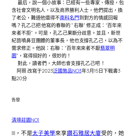
最后，說一個小故事：已經有一些專家、傳授，包
含社會文明名人，以及商界勝利人士，他們提出，換
了老公，難道他還得不
南科名門
到對方的情感回報
嗎？孔乙己把 他寫的春聯的 ” 右聯” 修正成：“百年來
來者不拒” 。可是，孔乙己果斷分歧意。並且，新世
紀茴噴鼻豆團體的董事長，他也支撐孔乙己，以為不
需求修正。他說：右聯：“百年來來者不厭
翡翠明
園
”，寫得挺好的，很妙的！
對此，讀者們，大師也會支撐孔乙己吧 ！
阿蔡 改寫于2023
泛國敦品NO3
年3月15日下戰書3
點20分
告發
清境莊園NO1
|||，不是
太子美學
來享
鑽石雅居大廈
受的，她