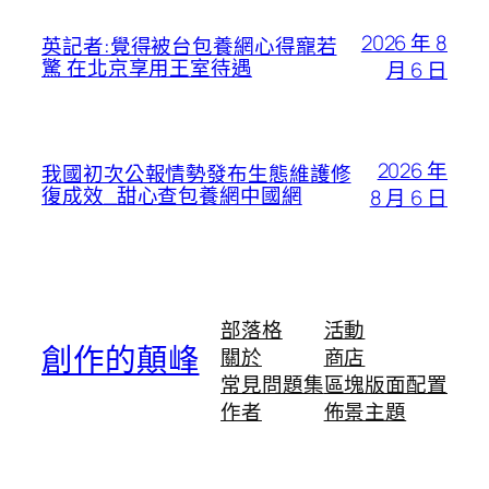
2026 年 8
英記者:覺得被台包養網心得寵若
驚 在北京享用王室待遇
月 6 日
2026 年
我國初次公報情勢發布生態維護修
復成效_甜心查包養網中國網
8 月 6 日
部落格
活動
創作的顛峰
關於
商店
常見問題集
區塊版面配置
作者
佈景主題