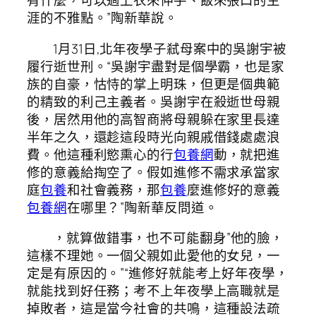
有什麼，可以過上衣來伸手、飯來張口的生
涯的不雅點。”陶新華說。
1月31日,北年夜學子弒母案中的吳謝宇被
履行逝世刑。“吳謝宇盡對是個學霸，也是家
族的自豪，怙恃的掌上明珠，但更是個典範
的精致的利己主義者。吳謝宇在殺逝世母親
後，居然用他的高智商將母親躲在家里長達
半年之久，還趁這段時光向親戚借錢處處浪
費。他這種利慾熏心的行
包養網
動，就把進
修的意義給掏空了。假如進修不需求承當家
庭
包養
和社會義務，那
包養
麼進修好的意義
包養網
在哪里？”陶新華反問道。
，就算做錯事，也不可能翻身”他的臉，
這樣不理她。一個父親如此愛他的女兒，一
定是有原因的。”“進修好就能考上好年夜學，
就能找到好任務；考不上年夜學上高職就是
掉敗者，這是當今社會的共鳴，這種設法疏