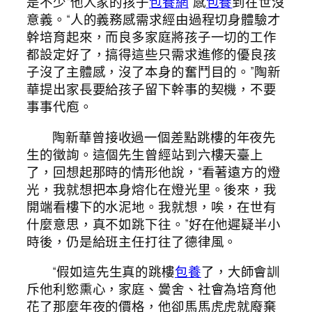
是不少“他人家的孩子
包養網
”感
包養
到在世沒
意義。“人的義務感需求經由過程切身體驗才
幹培育起來，而良多家庭將孩子一切的工作
都設定好了，搞得這些只需求進修的優良孩
子沒了主體感，沒了本身的奮鬥目的。”陶新
華提出家長要給孩子留下幹事的契機，不要
事事代庖。
陶新華曾接收過一個差點跳樓的年夜先
生的徵詢。這個先生曾經站到六樓天臺上
了，回想起那時的情形他說，“看著遠方的燈
光，我就想把本身熔化在燈光里。後來，我
開端看樓下的水泥地。我就想，唉，在世有
什麼意思，真不如跳下往。”好在他遲疑半小
時後，仍是給班主任打往了德律風。
“假如這先生真的跳樓
包養
了，大師會訓
斥他利慾熏心，家庭、黌舍、社會為培育他
花了那麼年夜的價格，他卻馬馬虎虎就廢棄