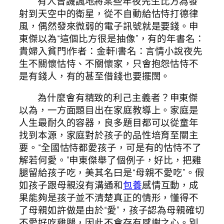
有人曾譏諷地將某些年夜先生比方為發
射到天空中的衛星，從不自動給怙恃打德律
風，偶然發來微弱的電子訊號就是要錢。申
東傑以為“這個比方很是抽像”，有的年書名：
貴婦入貧門|作者：金軒|書名：言情小說夜先
生不關懷怙恃、不關懷家，只會抱怨怙恃不
是有錢人，有的甚至借錢也要擺闊。
為什麼會有精致的利己主義者？申東傑
以為，一方面題目出在家庭教導上。家庭是
人生最耐久的容器，良多題目都可以從童年
找到本源，家庭對於孩子的品性培育至關主
要。“全國怙恃都愛孩子，可是有的怙恃不了
解若何愛。”申東傑舉了個例子，好比，把雞
腿留給孩子吃，美其名曰是“母親不愛吃”。假
如孩子跟母親沒有溝通和
包養
感情互動，成
果能夠是孩子並不清楚真正的情形，懂得不
了母親如許做是由於“愛”，孩子認為母親確切
不愛好吃雞腿，因此不會存有感謝之心。別