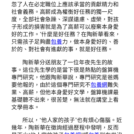
忽了人在必定職位上應該承當的貢獻精力和
社會義務。高薪成為權衡好任務的獨一尺
度，全部社會急躁、深謀遠慮、虛榮，對孩
子形成的損害就是為了高薪可以廢棄本身愛
好的工作。”什麼是好任務？在陶新華看來，
只需孩子足夠盡
包養
力，做本身愛好的、善
於的、對社會有進獻的事，就是好任務。
陶新華分送朋友了一位年夜先生的故
事。這位先生學的是當下很是熱點的盤算機
專門研究，他跟陶新華說，專門研究是爸媽
要他報的，由於這個專門研究不
包養網
難失
業、高薪，但他本身愛好文學，盤算機課最
基礎聽不出來，很苦楚，無法就在講堂上看
文學冊本。
所以，“他人家的孩子”也有煩心傷腦。近
幾年，陶新華在徵詢經過歷程中發明，反而