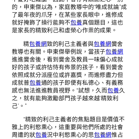
的，申東傑以為，家庭教導中的“唯成就論”成
了最年夜的爪牙，在某些家長眼中，進修成
就好掩飾了操行能夠不
包養
真個題目，這也
是家長的精致利己和虛榮心作祟的成果。
精
包養網
致的利己主義者與
包養網
黌舍
教導也有關。申東傑舉例說，當孩子
包養網
進進黌舍後，看到黌舍及教員一味偏心成就
好的孩子或許怙恃有佈景的孩子，看到黌舍
依照成就分派座位或許嘉獎，而進修盡力但
成就普
包養
通的孩子即便有私德心、有義務
感也無法進進教員視野。“試想，久而
包養
久
之，就有能夠激勵部門孩子越來越‘精致利
己’。”
“精致的利己主義者的焦點題目是價值不
雅上的利慾熏心，這重要與他們所處的社會
周遭的狀
包養
況中利慾熏心的思
包養網
惟占