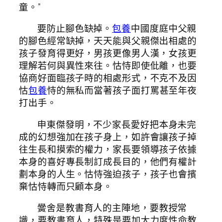
童。”
要防止腳色缺掉。
包養
中國度庭中父親
的腳色經常缺掉，天天能與父親傑出相處的
孩子發育得更好，男孩更像男人漢，女孩更
理解若何與異性來往。怙恃即使仳離，也要
協商好面臨孩子時的相處形式，不克不及因
怙
包養
恃的無私而當著孩子面打罵甚至年夜
打出手。
申東傑發明，不少家長愛好把本身未完
成的幻想強加在孩子身上，如許會讓孩子掉
往生長和摸索的權力，家長要領導孩子依據
本身的喜好專長制訂成長目的，他們有權計
劃本身的人生。怙恃強迫孩子，孩子也會擯
棄怙恃轉而只顧本身。
黌舍是教書育人的主陣地，要教授常
識，要教書育人，特殊是要加大力度性命教