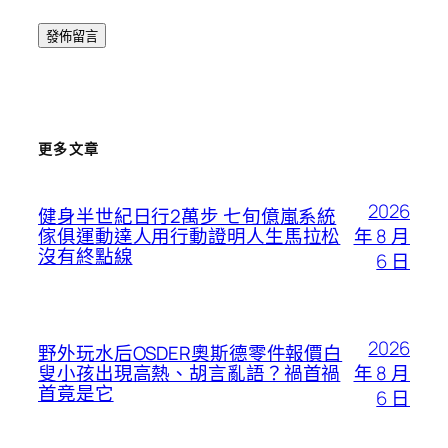
更多文章
2026
健身半世紀日行2萬步 七旬億嵐系統
年 8 月
傢俱運動達人用行動證明人生馬拉松
沒有終點線
6 日
2026
野外玩水后OSDER奧斯德零件報價白
年 8 月
叟小孩出現高熱、胡言亂語？禍首禍
首竟是它
6 日