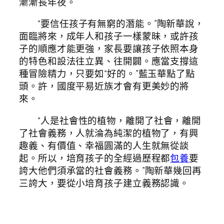
漸漸長年夜。
“要信任孩子有無窮的潛能。”陶新華說，
面臨將來，成年人和孩子一樣蒙昧，或許孩
子的順應才能更強，家長要讓孩子依照本身
的特色和設法往立異、往開闢。應當支撐這
種冒險精力，只要如“好的。”藍玉華點了點
頭。許，國度平易近族才會有更美妙的將
來。
“人是社會性的植物，離開了社會，離開
了社會義務，人就淪為純潔的植物了，有興
趣義、有價值、幸福圓滿的人生就無從談
起。所以，培育孩子的全經過歷程都
包養
要
誇大他們須承當的社會義務。”陶新華幾回再
三誇大，要從小培育孩子建立義務認識。