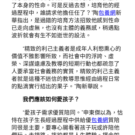
了本身的性命。可是反過去想，培育他的經
過歷程中，誰請求他擔任任了？”陶
包養網
新
華指出，是過錯的培育方法招致他感到性命
已走向虛無，也沒有主體的義務感，稍遇點
波折就會有生不如逝世的設法。
“精致的利己主義者是成年人利慾熏心的
價值不雅影響所致，而社會中的浮誇、虛
榮、深謀遠慮及教導的短期行動也都疏忽了
人要承當社會義務的實質，精致的利己主義
者就是這種不迷信的教導思惟經由過程日常
的點滴實行結出的果子。”陶新華說。
我們應該如何愛孩子？
“愛孩子需求優質陪同。”申東傑以為，怙
恃在孩子生長經過歷程中供給優
包養網
質陪
同很是主要，要專心腸看著孩子玩或許陪他
們玩。走錯路、摔跤都是人生體驗。揮金如