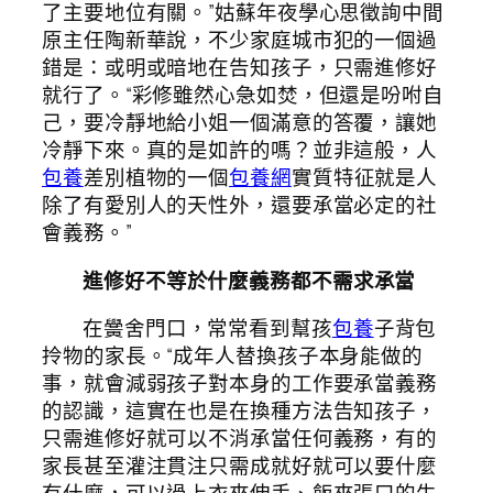
了主要地位有關。”姑蘇年夜學心思徵詢中間
原主任陶新華說，不少家庭城市犯的一個過
錯是：或明或暗地在告知孩子，只需進修好
就行了。“彩修雖然心急如焚，但還是吩咐自
己，要冷靜地給小姐一個滿意的答覆，讓她
冷靜下來。真的是如許的嗎？並非這般，人
包養
差別植物的一個
包養網
實質特征就是人
除了有愛別人的天性外，還要承當必定的社
會義務。”
進修好不等於什麼義務都不需求承當
在黌舍門口，常常看到幫孩
包養
子背包
拎物的家長。“成年人替換孩子本身能做的
事，就會減弱孩子對本身的工作要承當義務
的認識，這實在也是在換種方法告知孩子，
只需進修好就可以不消承當任何義務，有的
家長甚至灌注貫注只需成就好就可以要什麼