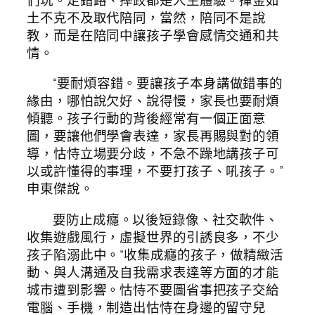
土不克不及取代陪同，當然，陪同不是說
教，而是在陪同中讓孩子學會感情交通和共
情。
“要耐煩容錯。要讓孩子本身講做錯事的
緣由，哪怕說欠好、說得慢，家長也要耐煩
傾聽。孩子行動的背後經常有一個正面意
圖，要讓他們學會表達，家長再賜與對的領
導，怙恃立場要分歧，不急不躁地講孩子可
以或許懂得的事理，不要打孩子、吼孩子。”
申東傑說。
要防止成癮。以後短錄像、社交軟件、
收集遊戲風行，虛擬世界的引誘良多，不少
孩子陷溺此中。“收集成癮的孩子，做精緻活
動、與人溝通及自我需求表達等方面的才能
城市遭到影響。怙恃不要圖省事把孩子交給
電腦、手機，制造出怙恃在身邊的留守兒