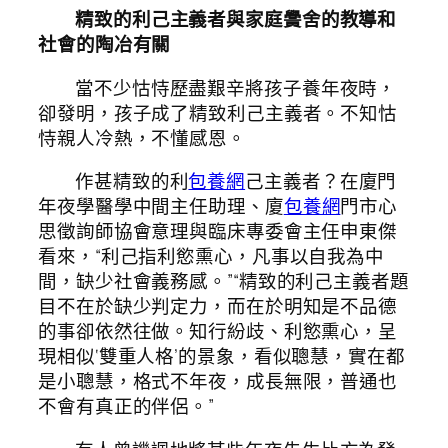
精致的利己主義者與家庭黌舍的教導和
社會的陶冶有關
當不少怙恃歷盡艱辛將孩子養年夜時，
卻發明，孩子成了精致利己主義者。不知怙
恃親人冷熱，不懂感恩。
作甚精致的利
包養網
己主義者？在廈門
年夜學醫學中間主任助理、廈
包養網
門市心
思徵詢師協會意理與臨床專委會主任申東傑
看來，“利己指利慾熏心，凡事以自我為中
間，缺少社會義務感。”“精致的利己主義者題
目不在於缺少判定力，而在於明知是不品德
的事卻依然往做。知行紛歧、利慾熏心，呈
現相似‘雙重人格’的景象，看似聰慧，實在都
是小聰慧，格式不年夜，成長無限，普通也
不會有真正的伴侶。”