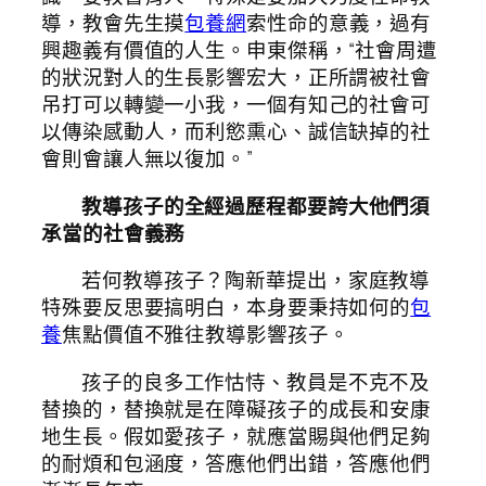
導，教會先生摸
包養網
索性命的意義，過有
興趣義有價值的人生。申東傑稱，“社會周遭
的狀況對人的生長影響宏大，正所謂被社會
吊打可以轉變一小我，一個有知己的社會可
以傳染感動人，而利慾熏心、誠信缺掉的社
會則會讓人無以復加。”
教導孩子的全經過歷程都要誇大他們須
承當的社會義務
若何教導孩子？陶新華提出，家庭教導
特殊要反思要搞明白，本身要秉持如何的
包
養
焦點價值不雅往教導影響孩子。
孩子的良多工作怙恃、教員是不克不及
替換的，替換就是在障礙孩子的成長和安康
地生長。假如愛孩子，就應當賜與他們足夠
的耐煩和包涵度，答應他們出錯，答應他們