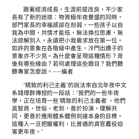
跟著經濟成長，生涯前提改良，不少家
長有了新的迷惑：物資極年夜豐盛的同時，
部門家長的幸福感卻在削弱，一些孩子以自
我為中間，共情才能低，無法換位思慮，無
法諒解別人，永遠把小我需求放在第一位。
如許的景象在各階級中產生，冷門出嬌子的
景象亦不少見。為什麼會呈現這種情形？背
後有哪些緣由？若何處理這些題目？我們聽
聽專家怎麼說。——編者
“精致的利己主義”的說法來自北年夜中文
系錢理群傳授的一段話：“我們的一些年夜
學，正在培育一些‘精致的利己主義者’，他們
高智商，世俗，老到，善於扮演，理解共
同，更善於應用體系體例到達本身的目標。
這種人一旦把握權利，比普通的貪官蠹役迫
害更年夜。”