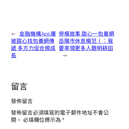
←
金融機構App屢
勞模故事·甜心一包養網
被甜心找包養網傳
岳陽市休息模范丨：我
遞 多方力促合規成
要率領更多人聰明耕田
長
→
留言
發佈留言
發佈留言必須填寫的電子郵件地址不會公
開。
必填欄位標示為
*