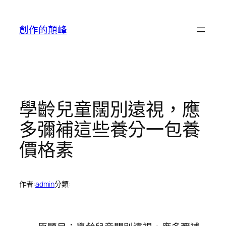
跳
至
創作的顛峰
主
要
內
容
學齡兒童闊別遠視，應
多彌補這些養分一包養
價格素
作者:
admin
分類: