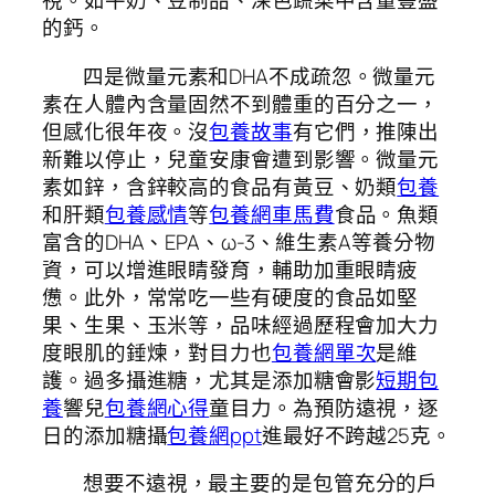
視。如牛奶、豆制品、深色蔬菜中含量豐盛
的鈣。
四是微量元素和DHA不成疏忽。微量元
素在人體內含量固然不到體重的百分之一，
但感化很年夜。沒
包養故事
有它們，推陳出
新難以停止，兒童安康會遭到影響。微量元
素如鋅，含鋅較高的食品有黃豆、奶類
包養
和肝類
包養感情
等
包養網車馬費
食品。魚類
富含的DHA、EPA、ω-3、維生素A等養分物
資，可以增進眼睛發育，輔助加重眼睛疲
憊。此外，常常吃一些有硬度的食品如堅
果、生果、玉米等，品味經過歷程會加大力
度眼肌的錘煉，對目力也
包養網單次
是維
護。過多攝進糖，尤其是添加糖會影
短期包
養
響兒
包養網心得
童目力。為預防遠視，逐
日的添加糖攝
包養網ppt
進最好不跨越25克。
想要不遠視，最主要的是包管充分的戶