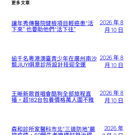
更多文章
2026 年 8
讓年秀傳醫院健檢項目輕癌患“活
下來” 也要助他們“活下往”
月 10 日
2026 年 8
逾千名粵港澳臺青少年在廣州南沙
競JIUYI俱意診所設計技迎全運
月 10 日
2026 年 8
王晰新歌首唱會酷狗全部旅程直
播，超182台包養價格萬人圍不雅
月 10 日
2026 年
森和診所家醫科市北“三道防地”嚴
控疫情，60野生老機構封鎖治理