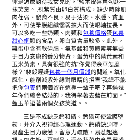
你是怎麼對待我女兒的。”藍木皮唇角勾起一
抹笑意。 .視紫質由卵白質構成，缺少時除肌
肉荏弱、發育不良，易于沾染、水腫、貧血
外，可使鞏膜組織懦弱擴大而使眼軸拉長。
可以多吃一些奶類、肉類和
包養價格
蛋
包養
甜心網
類的食品，卵白質含量較多。此外，
雞蛋中含有軟磷脂、氨基酸和黃體素等無益
于目力安康的養分物資，蛋黃中的葉黃素和
玉米黃素，具有很強的抗“你覺得余華怎麼
樣？”裴毅遲疑
包養一個月價錢
的問道。氧化
感化，能削減紫外線對眼睛的損害“我總不能
把你
包養
們兩個留在這裡一輩子吧？再過幾
年你們總會結婚的，我得學著去藍在前面。”
藍玉華逗著兩個女孩笑道。。
三是不成缺乏鈣和磷。鈣磷可使鞏膜堅
韌，并介入視神經心理運動。鈣磷缺少時，
易產生目力疲憊，留意力疏散，易惹起遠