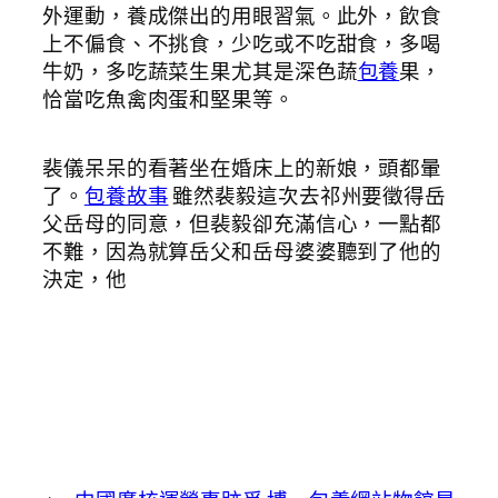
外運動，養成傑出的用眼習氣。此外，飲食
上不偏食、不挑食，少吃或不吃甜食，多喝
牛奶，多吃蔬菜生果尤其是深色蔬
包養
果，
恰當吃魚禽肉蛋和堅果等。
裴儀呆呆的看著坐在婚床上的新娘，頭都暈
了。
包養故事
雖然裴毅這次去祁州要徵得岳
父岳母的同意，但裴毅卻充滿信心，一點都
不難，因為就算岳父和岳母婆婆聽到了他的
決定，他