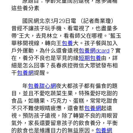
原題目：學齡兒童闊別遠視，應多彌補
這些養分素
國民網北京3月29日電 （記者喬業瓊）
曾經不讓孩子玩手機、看電視了，也盡量多
帶“王大，去見林立，看看師父在哪裡。”藍玉
華移開視線，轉向王
包養
大。孩子餐與加入
戶外運動，為什么還會遠視
包養網dcard
？實
在，養分不良也是罕見的緣
短期包養
由，詳
細是怎么回事？長春疾控微信大眾號發布相
干
包養網
提醒。
年
包養甜心網
夜大都孩子都有偏食的題
目，並且不愛吃蔬菜生果，特殊愛好吃甜的
食品，如糖果、巧克力、蛋糕，常常吃甜食
不只不難使眼睛疲憊，還會惹
包養網
起遠
視。預防孩子遠視，除了轉變不良的用眼習
氣外，家長還要留意孩子的飲食養分，平衡
的飲食也是維護目力的無益原因。
包養網