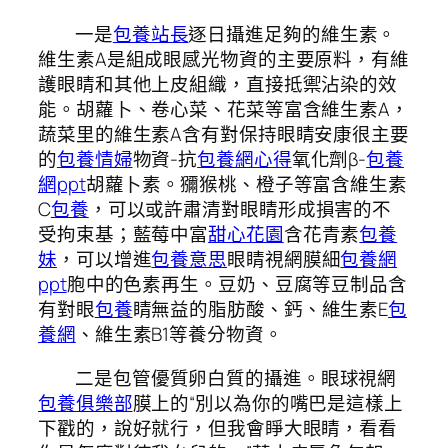
一是
包養站長
逐日攝進足夠的維生素。
維生素A是組成眼感光物資的主要原料，有維
護眼睛和其他上皮組織，直接抵禦沾染的效
能。胡蘿卜、卷心菜、花菜等富含維生素A，
蔬菜里的維生素A含有對保持眼睛安康很主要
的
包養情婦
物資-抗
包養網心得
氧化劑β-
包養
網ppt
胡蘿卜素。獼猴桃、橙子等富含維生素
C
包養
，可以或許肅清對眼睛形成損害的不
受拘束基；藍莓中富
甜心花園
含花青素
包養
妹
，可以增進
包養意思
眼睛視網膜細
包養網
ppt
胞中的色素再生。豆奶、豆腐等豆制品含
有對眼
包養
睛無益的脂肪酸、鈣、維生素E
包
養網
、維生素B1等養分物資。
二是包管優質卵白質的攝進。眼球視網
包養俱樂部
膜上的“別以為你的嘴巴是這樣上
下戳的，說好就行，但我會睜大眼睛，看看