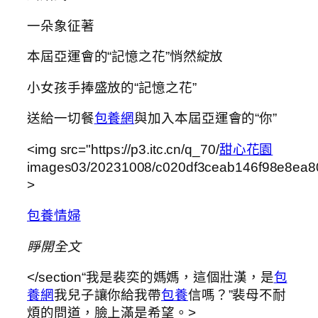
一朵象征著
本屆亞運會的“記憶之花”悄然綻放
小女孩手捧盛放的“記憶之花”
送給一切餐
包養網
與加入本屆亞運會的“你”
<img src="https://p3.itc.cn/q_70/
甜心花園
images03/20231008/c020df3ceab146f98e8ea8
>
包養情婦
睜開全文
</section“我是裴奕的媽媽，這個壯漢，是
包
養網
我兒子讓你給我帶
包養
信嗎？”裴母不耐
煩的問道，臉上滿是希望。>