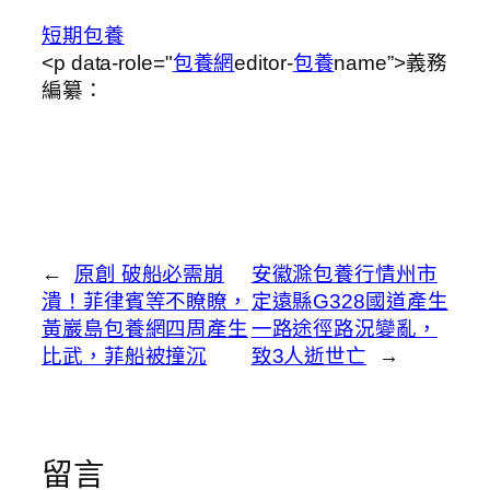
短期包養
<p data-role="
包養網
editor-
包養
name”>義務
編纂：
←
原創 破船必需崩
安徽滁包養行情州市
潰！菲律賓等不瞭瞭，
定遠縣G328國道產生
黃巖島包養網四周產生
一路途徑路況變亂，
比武，菲船被撞沉
致3人逝世亡
→
留言