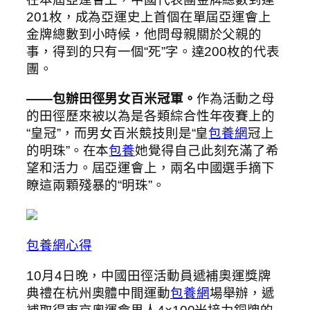
201枚，成為亞運史上首個在單屆亞運會上
金牌總數到小時候，他問母親關於父親的
事，得到的只有一個“死”字。達200枚的代表
團。
——包辦田徑男女百米冠軍。
作為活動之母
的田徑歷來被以為是各類綜合性年夜賽上的
“皇冠”，而男女百米競技則是“皇
包養網
冠上
的明珠”。在本
包養
她覺得自己此刻充滿了希
望和活力。屆亞運會上，兩名中國選手摘下
瞭這兩顆殘暴的“明珠”。
包養網心得
10月4日晚，中國田徑活動員遞補奧運獎牌
典禮在杭州奧體中間運動
包養網
場舉辦，遞