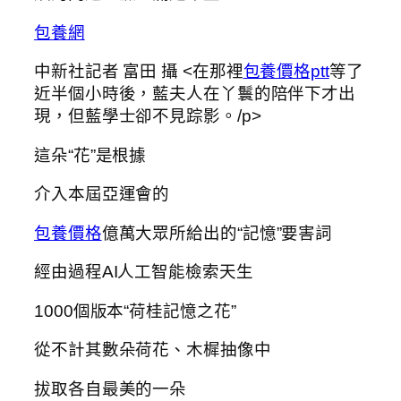
包養網
中新社記者 富田 攝 <在那裡
包養價格ptt
等了
近半個小時後，藍夫人在丫鬟的陪伴下才出
現，但藍學士卻不見踪影。/p>
這朵“花”是根據
介入本屆亞運會的
包養價格
億萬大眾所給出的“記憶”要害詞
經由過程AI人工智能檢索天生
1000個版本“荷桂記憶之花”
從不計其數朵荷花、木樨抽像中
拔取各自最美的一朵