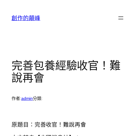
跳
至
創作的顛峰
主
要
內
容
完善包養經驗收官！難
說再會
作者:
admin
分類:
原題目：完善收官！難說再會