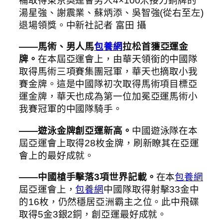
補取得東京奧運會男人4×100米接力銅牌的
湯星強、謝震業、蘇炳添、吳智強(從右至左)
退場領獎。中新社記者 富田 攝
——馬術、男人馬
包養網
拉松首獲亞運金
牌。
在本屆亞運會上，由華天領銜的中國隊
取得馬術三項賽集團冠軍，華天也摘取小我
賽金牌。這是中國隊初次取得馬術項目標亞
運金牌，華天也成為第一位加冕亞運馬術小
我賽冠軍的中國隊騎手。
——遊泳金牌創亞運新高。
中國遊泳隊在本
屆亞運會上取得28枚金牌，刷新瞭其在亞運
會上的最好成就。
——中國槍手擊落3項世界記載。
在本
包養網
屆亞運會上，
包養網
中國隊取得射擊33金中
的16枚，仍然穩居亞洲霸主之位。此中飛碟
取得5金3銀2銅，創亞運最好成就。