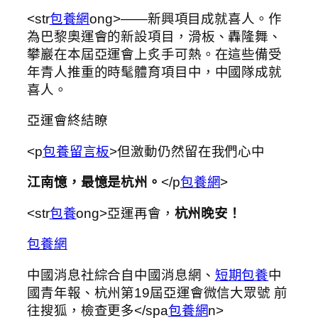
<str
包養網
ong>——新興項目成就喜人。作
為巴黎奧運會的新設項目，滑板、轟隆舞、
攀巖在本屆亞運會上炙手可熱。在這些備受
年青人推重的時髦體育項目中，中國隊成就
喜人。
亞運會終結瞭
<p
包養留言板
>但激動仍然留在我們心中
江南憶，最憶是杭州。
</p
包養網
>
<str
包養
ong>亞運再會，
杭州晚安！
包養網
中國消息社綜合自中國消息網、
短期包養
中
國青年報、杭州第19屆亞運會微信大眾號
前
往搜狐，檢查更多</spa
包養網
n>