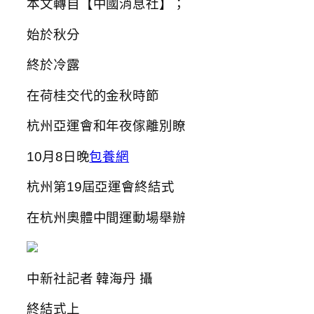
本文轉自【中國消息社】；
始於秋分
終於冷露
在荷桂交代的金秋時節
杭州亞運會和年夜傢離別瞭
10月8日晚
包養網
杭州第19屆亞運會終結式
在杭州奧體中間運動場舉辦
中新社記者 韓海丹 攝
終結式上