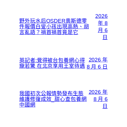
2026
野外玩水后OSDER奧斯德零
年 8
件報價白叟小孩出現高熱、胡
月 6
言亂語？禍首禍首竟是它
日
2026 年
英記者:覺得被台包養網心得
寵若驚 在北京享用王室待遇
8 月 6 日
2026 年
我國初次公報情勢發布生態
維護修復成效_甜心查包養網
8 月 6
中國網
日