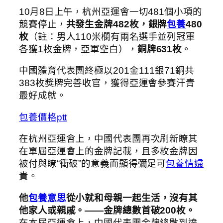
10月8日上午，杭州亞運會一切481個小項的
競賽停止，
共發生金牌482枚，銀牌
包養
480
枚
（註：男人110米欄有兩名選手並列冠軍
各獲1枚金牌，亞軍空白），
銅牌631枚
。
中國體育代表團終極以201金111銀71銅共
383枚獎牌完善收官，獲得亞運會參賽汗青
最好成就。
包養價格ptt
在杭州亞運會上，中國代表團再次刷新瞭其
在單屆亞運會上的金牌記載，且多枚金牌因
被付與瞭“衝破”的意義而顯得彌足可
包養情婦
貴。
他
包養意思
從小就和母親一起生活，沒有其
他家人或親戚。——金牌總數首破200枚。
在本屆亞運會上，中國代表團金牌總數到達