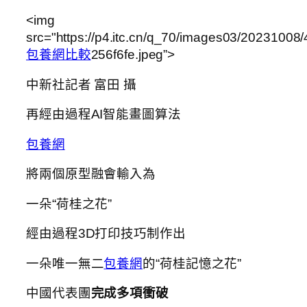
<img
src="https://p4.itc.cn/q_70/images03/202310
包養網比較
256f6fe.jpeg”>
中新社記者 富田 攝
再經由過程AI智能畫圖算法
包養網
將兩個原型融會輸入為
一朵“荷桂之花”
經由過程3D打印技巧制作出
一朵唯一無二
包養網
的“荷桂記憶之花”
中國代表團
完成多項衝破