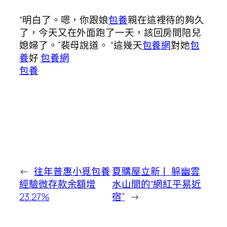
“明白了。嗯，你跟娘
包養
親在這裡待的夠久
了，今天又在外面跑了一天，該回房間陪兒
媳婦了。”裴母說道。 “這幾天
包養網
對她
包
養
好
包養網
包養
←
往年普惠小覓包養
夏購屋立新丨 躲幽雲
經驗微存款余額增
水山間的“網紅平易近
23.27%
宿”
→