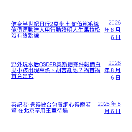
2026
健身半世紀日行2萬步 七旬億嵐系統
年 8 月
傢俱運動達人用行動證明人生馬拉松
沒有終點線
6 日
2026
野外玩水后OSDER奧斯德零件報價白
年 8 月
叟小孩出現高熱、胡言亂語？禍首禍
首竟是它
6 日
2026 年 8
英記者:覺得被台包養網心得寵若
驚 在北京享用王室待遇
月 6 日