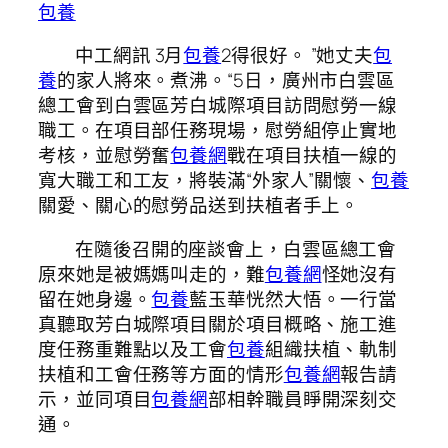
包養
中工網訊 3月
包養
2得很好。 ”她丈夫
包
養
的家人將來。煮沸。“5日，廣州市白雲區
總工會到白雲區芳白城際項目訪問慰勞一線
職工。在項目部任務現場，慰勞組停止實地
考核，並慰勞奮
包養網
戰在項目扶植一線的
寬大職工和工友，將裝滿“外家人”關懷、
包養
關愛、關心的慰勞品送到扶植者手上。
在隨後召開的座談會上，白雲區總工會
原來她是被媽媽叫走的，難
包養網
怪她沒有
留在她身邊。
包養
藍玉華恍然大悟。一行當
真聽取芳白城際項目關於項目概略、施工進
度任務重難點以及工會
包養
組織扶植、軌制
扶植和工會任務等方面的情形
包養網
報告請
示，並同項目
包養網
部相幹職員睜開深刻交
通。