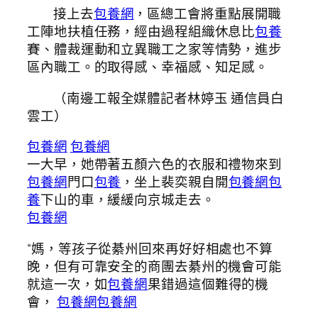
接上去
包養網
，區總工會將重點展開職
工陣地扶植任務，經由過程組織休息比
包養
賽、體裁運動和立異職工之家等情勢，進步
區內職工。的取得感、幸福感、知足感。
（
南邊工報
全媒體記者林婷玉 通信員白
雲工）
包養網
包養網
一大早，她帶著五顏六色的衣服和禮物來到
包養網
門口
包養
，坐上裴奕親自開
包養網
包
養
下山的車，緩緩向京城走去。
包養網
“媽，等孩子從綦州回來再好好相處也不算
晚，但有可靠安全的商團去綦州的機會可能
就這一次，如
包養網
果錯過這個難得的機
會，
包養網
包養網