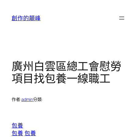
跳
至
創作的顛峰
主
要
內
容
廣州白雲區總工會慰勞
項目找包養一線職工
作者:
admin
分類:
包養
包養
包養