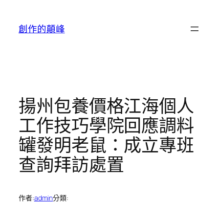
跳
至
創作的顛峰
主
要
內
容
揚州包養價格江海個人
工作技巧學院回應調料
罐發明老鼠：成立專班
查詢拜訪處置
作者:
admin
分類: