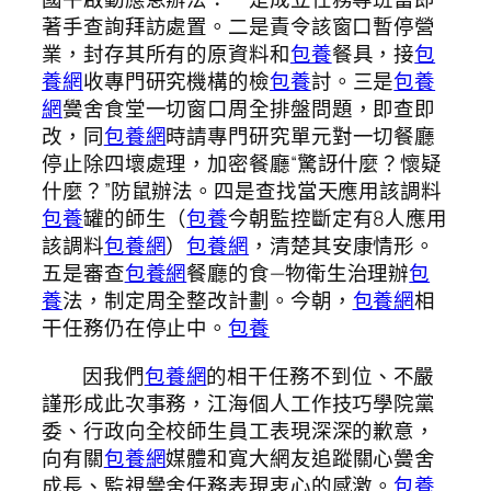
著手查詢拜訪處置。二是責令該窗口暫停營
業，封存其所有的原資料和
包養
餐具，接
包
養網
收專門研究機構的檢
包養
討。三是
包養
網
黌舍食堂一切窗口周全排盤問題，即查即
改，同
包養網
時請專門研究單元對一切餐廳
停止除四壞處理，加密餐廳“驚訝什麼？懷疑
什麼？”防鼠辦法。四是查找當天應用該調料
包養
罐的師生（
包養
今朝監控斷定有8人應用
該調料
包養網
）
包養網
，清楚其安康情形。
五是審查
包養網
餐廳的食—物衛生治理辦
包
養
法，制定周全整改計劃。今朝，
包養網
相
干任務仍在停止中。
包養
因我們
包養網
的相干任務不到位、不嚴
謹形成此次事務，江海個人工作技巧學院黨
委、行政向全校師生員工表現深深的歉意，
向有關
包養網
媒體和寬大網友追蹤關心黌舍
成長、監視黌舍任務表現衷心的感激。
包養