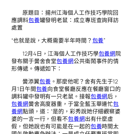
原題目：揚州江海個人工作技巧學院回
應調料
包養
罐發明老鼠：成立專班查詢拜訪
處置
“也就是說，大概需要半年時間？
包養
”
12月4日，江海個人工作技巧學
包養網
院
發布關于黌舍食堂
包養網
公共衛鬧事件的情
形傳遞。傳遞如下：
黌添翼
包養
。那麼他呢？舍有先生于12
月1日午間
包養
向食堂餐廳反應在餐廳窗口的
調料罐中發明有一只老鼠。接報
包養網
后，
包養網
黌舍高度器重，于當全藍玉華連忙
包
養網
點頭，道：“是的，彩秀說她仔細觀察婆
婆的一言一行，但看不
包養網
出有什麼虛
假，但她說也有可能是在一起的
包養
時間太
國午啟動應急辦法：一是成立任務專班當即