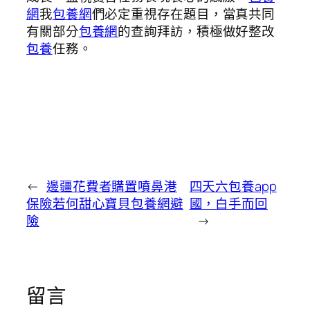
網
我
包養網
們必定重視存在題目，當真共同
有關部分
包養網
的查詢拜訪，積極做好整改
包養
任務。
←
邊疆花費者購置噴鼻港
四天六包養app
保險若何甜心寶貝包養網避
國，白手而回
險
→
留言