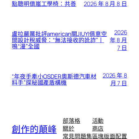
2026 年 8 月 8 日
點聰明億嵐工學椅：共善
2026
盧拉嚴厲批評american關JIUYI俱意空
年 8 月
間設計稅威脅：“無法接收的訛詐”丨
鳴“漫”全國
7 日
2026 年 8
“年夜手牽小OSDER奧斯德汽車材
料手”探秘國產盾構機
月 7 日
部落格
活動
創作的顛峰
關於
商店
常見問題集
區塊版面配置