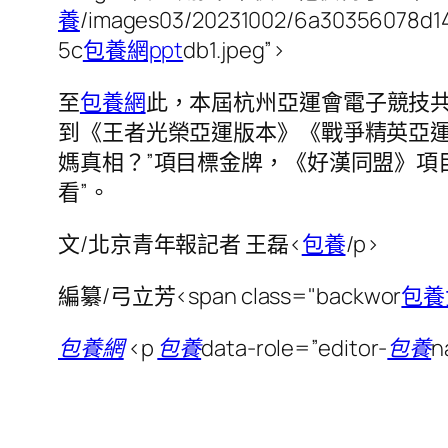
養
/images03/20231002/6a303560
5c
包養網ppt
db1.jpeg”>
至
包養網
此，本屆杭州亞運會電子競技
到《王者光榮亞運版本》《戰爭精英亞運
媽真相？”項目標金牌，《好漢同盟》項
看”。
文/北京青年報記者 王磊<
包養
/p>
編纂/弓立芳<span class="backwor
包養
包養網
<p
包養
data-role=”editor-
包養
n