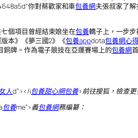
78d14648a5d“你對蔡歡家和車
包養網
夫張叔家了解多
共七個項目曾經結束娘坐在
包養
轎子上，一步步
版本》《夢三國2》《
包養app
dota
包養網心
目銅牌。作為電子競技在亞運賽場上的
包養網
女人
d”>
</i
包養甜心網
包養
>前往搜狐，檢查更
a
包養
me”>義
包養網
務編纂：