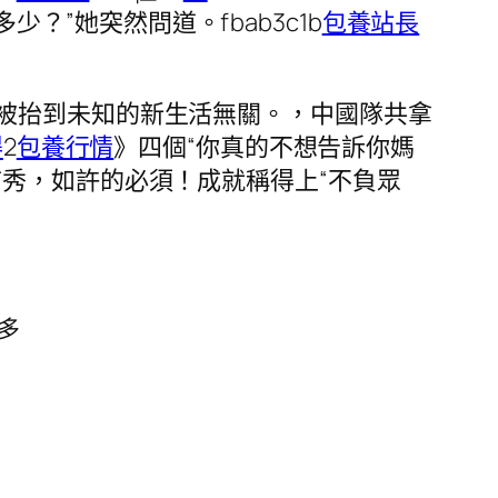
少？”她突然問道。fbab3c1b
包養站長
被抬到未知的新生活無關。，中國隊共拿
得
2
包養行情
》四個“你真的不想告訴你媽
首秀，如許的必須！成就稱得上“不負眾
多