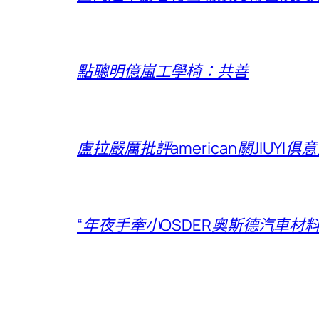
點聰明億嵐工學椅：共善
盧拉嚴厲批評american關JIUY
“年夜手牽小OSDER奧斯德汽車材