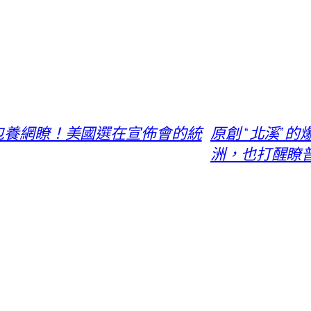
貝包養網瞭！美國選在宣佈會的統
原創 “北溪”
洲，也打醒瞭