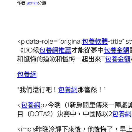
作者:
admin
分類:
<p data-role="original
包養軟體
-title” 
《DO候
包養網推薦
才能從夢中
包養金額
和懺悔的道歉和懺悔一起出來T
包養金額
包養網
“我們還行吧！
包養網
那當然！”
<
包養網
p>今晚（1新房間里傳來一陣戲
目（DOTA2）決賽中，中國隊以2
包養網d
<img s昨晚冷靜下來後，他後悔了，早上醒來的