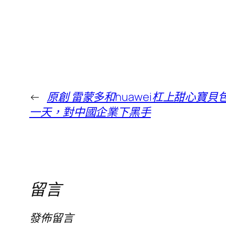
←
原創 雷蒙多和huawei杠上甜心寶
一天，對中國企業下黑手
留言
發佈留言