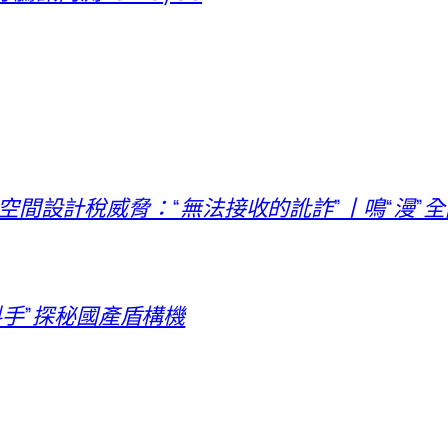
I俱意空間設計稅威脅：“無法接收的訛詐”丨鳴“漫”
料手”探秘國產盾構機