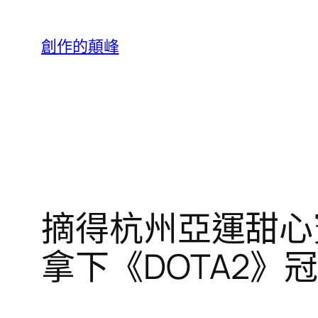
跳
至
創作的顛峰
主
要
內
容
摘得杭州亞運甜心
拿下《DOTA2》