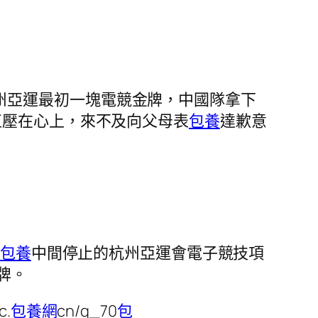
州亞運最初一塊電競金牌，中國隊拿下
直壓在心上，來不及向父母表
包養
達歉意
包養
中間停止的杭州亞運會電子競技項
牌。
.
包養網
cn/q_70
包