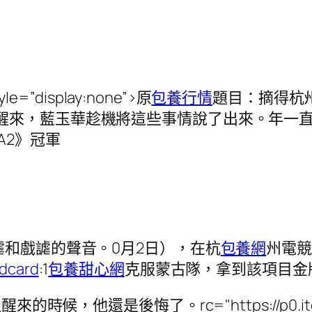
style=”display:none”>原
包養行情
題目：摘得杭
醒來，藍玉華趁機將這些事情說了出來。年一
A2》冠軍
謔和戲謔的聲音。0月2日），在杭
包養網
州電競
card
:1
包養甜心網
克服蒙古隊，拿到該項目金
時候，他還是後悔了。rc="https://p0.itc