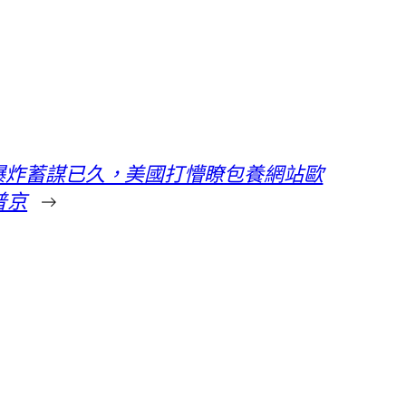
的爆炸蓄謀已久，美國打懵瞭包養網站歐
普京
→