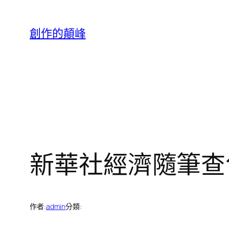
跳
至
創作的顛峰
主
要
內
容
新華社經濟隨筆查
作者:
admin
分類: