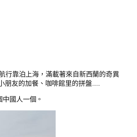
公里航行靠泊上海，滿載著來自新西蘭的奇異
小朋友的加餐、咖啡館里的拼盤……
個中國人一個。