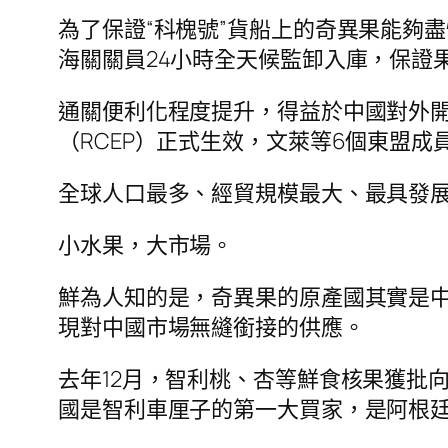
為了保證“科槐號”貨船上的奇異果能夠
海關關員24小時全天候監卸入庫，保證
通關便利化程度提升，得益於中國對外
（RCEP）正式生效，文萊等6個東盟
全球人口最多、經貿規模最大、最具發展
小水果，大市場。
鮮為人知的是，奇異果的原產國其實是
現對中國市場無縫銜接的供應。
去年12月，智利桃、杏等鮮食核果獲批
國是智利車厘子的第一大買家，是阿根