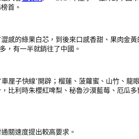
場榜首。
澀感的綠果白芯，到後來口感香甜、果肉金黃的
不多，有一半就銷往了中國。
，“車厘子快線”開辟；榴蓮、菠蘿蜜、山竹、龍眼
，比利時朱櫻紅啤梨、秘魯沙漠藍莓、厄瓜多爾
對通關速度提出較高要求。