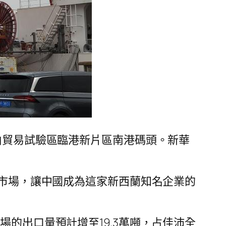
由貿易試驗區臨港新片區南港碼頭。新華
市場，讓中國成為這家新西蘭知名企業的
場的出口量預計增至19.3萬噸，占佳沛全