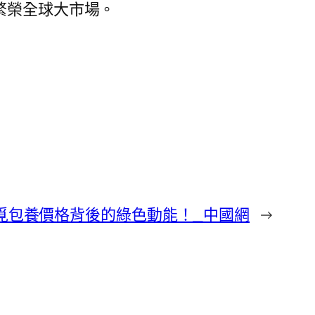
繁榮全球大市場。
查覓包養價格背後的綠色動能！_中國網
→