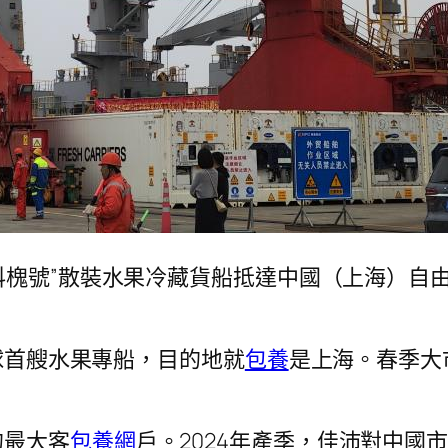
科槐號”散裝水果冷藏貨船抵達中國（上海）自
全球首艘水果專船，目的地就
包養
是上海。春季大
的最大客
包養網
戶。2024年產季，佳沛對中國市