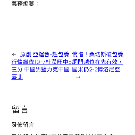
義務編纂：
←
原創 亞運會-趙包養
惋惜！桑切斯破包養
行情繼偉19+7杜潤旺中5
網門越位在先有效，
三分 中國男籃力克中國
國米仍2-2博洛尼亞
臺北
→
留言
發佈留言