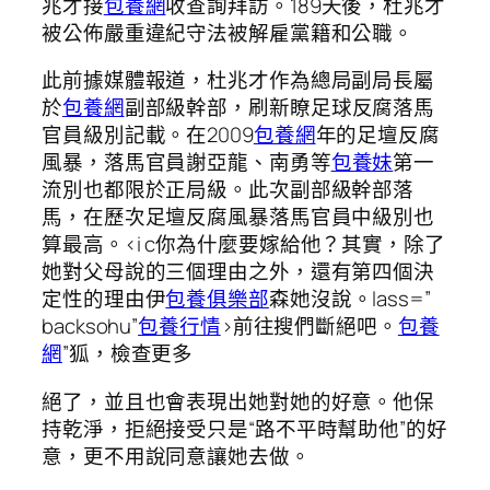
兆才接
包養網
收查詢拜訪。189天後，杜兆才
被公佈嚴重違紀守法被解雇黨籍和公職。
此前據媒體報道，杜兆才作為總局副局長屬
於
包養網
副部級幹部，刷新瞭足球反腐落馬
官員級別記載。在2009
包養網
年的足壇反腐
風暴，落馬官員謝亞龍、南勇等
包養妹
第一
流別也都限於正局級。此次副部級幹部落
馬，在歷次足壇反腐風暴落馬官員中級別也
算最高。
<i c你為什麼要嫁給他？其實，除了
她對父母說的三個理由之外，還有第四個決
定性的理由伊
包養俱樂部
森她沒說。lass=”
backsohu”
包養行情
>前往搜們斷絕吧。
包養
網
”狐，檢查更多
絕了，並且也會表現出她對她的好意。他保
持乾淨，拒絕接受只是“路不平時幫助他”的好
意，更不用說同意讓她去做。