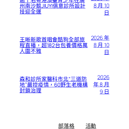
8 月 10
州南沙競JIUYI俱意診所設計
技迎全運
日
2026 年
王晰新歌首唱會酷狗全部旅
8 月 10
程直播，超182台包養價格萬
人圍不雅
日
2026
森和診所家醫科市北“三道防
年 8 月
地”嚴控疫情，60野生老機構
封鎖治理
9 日
部落格
活動