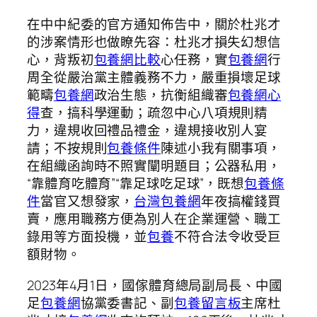
在中中紀委的官方通知佈告中，關於杜兆才
的涉案情形也做瞭先容：杜兆才損失幻想信
心，背叛初
包養網比較
心任務，實
包養網
行
周全從嚴治黨主體義務不力，嚴重損壞足球
範疇
包養網
政治生態，抗衡組織審
包養網心
得
查，搞科學運動；疏忽中心八項規則精
力，違規收回禮品禮金，違規接收別人宴
請；不按規則
包養條件
陳述小我有關事項，
在組織函詢時不照實闡明題目；公器私用，
“靠體育吃體育”“靠足球吃足球”，既想
包養條
件
當官又想發家，
台灣包養網
年夜搞權錢買
賣，應用職務方便為別人在企業運營、職工
錄用等方面投機，並
包養
不符合法令收受巨
額財物。
2023年4月1日，國傢體育總局副局長、中國
足
包養網
協黨委書記、副
包養留言板
主席杜