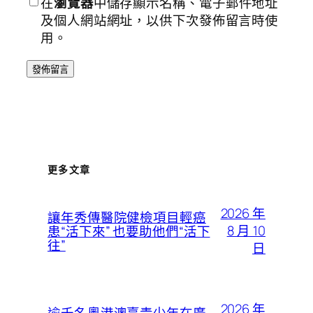
在
瀏覽器
中儲存顯示名稱、電子郵件地址
及個人網站網址，以供下次發佈留言時使
用。
更多文章
2026 年
讓年秀傳醫院健檢項目輕癌
8 月 10
患“活下來” 也要助他們“活下
往”
日
2026 年
逾千名粵港澳臺青少年在廣