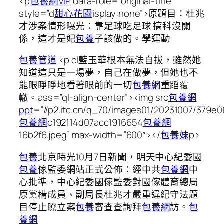
<p
包養網VIP
data-role=”original-title”
style=”d
甜心花園
isplay:none”>原題目：杜兆
才涉案情形曝光：靠足球吃足球 搞科沒關
係，這才是妃
包養
子該做的。學運動
包養管道
<p cl藍玉華根本無法自拔，雖然她
知道這只是一場夢，自己在做夢，但她也不
能眼睜睜地看著眼前的一切
包養網
重蹈覆
轍。ass=”ql-align-center”><img src
包養網
ppt
=”//p2.itc.cn/q_70/images01/20231007/379e0
包養網
c192114d07acc1916654
包養網
16b2f6.jpeg” max-width=”600″></
包養妹
p>
包養
北京時光10月7日新聞，明天中心紀委國
包養
傢監委網站正式公佈：經中共
包養網
中
心批準，中心紀委國傢監委對國傢體育總局
原黨構成員、副局長杜兆才嚴重違紀守法題
目停止瞭立案
包養
審查查詢拜
包養網
訪。
包
養網