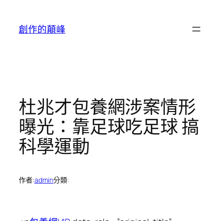
跳
至
創作的顛峰
主
要
內
容
杜兆才包養網涉案情形
曝光：靠足球吃足球 搞
科學運動
作者:
admin
分類: