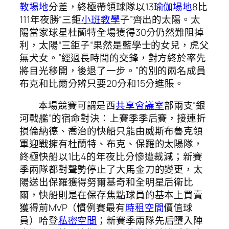
教場地
分差，終極帶領球隊以13
瑜伽場地
8比
111年夜勝“三鉅
小班教學
子”齊出的太陽。太
陽當家球星杜蘭特全場獲得30分仍然難阻掉
利，太陽“三鉅子“果然是藍學士的女兒，虎父
無犬女。”經過長時間的交鋒，對方終於率先
將目光移開，後退了一步。”的別的兩名成員
布克和比爾分辨只要20分和15分進賬。
本場競賽可謂是西
共享會議室
部兩支“銀
河戰艦”的宿命對決：上賽季季后賽，接連折
損倫納德、喬治的快船只能由威斯布魯克領
軍迎戰擁有杜蘭特、布克、保羅的太陽隊，
終極快船以1比4的年夜比分慘遭裁減；新賽
季兩隊都對聲勢停止了大馬金刀的變更，太
陽送出保羅獲得努爾基奇和全明星后衛比
爾，快船則是在保存焦點球員的基本上買賣
獲得前MVP（慣例賽最有
時租空間
價值球
員）哈登
私密空間
；新賽季兩隊先后墮入陣