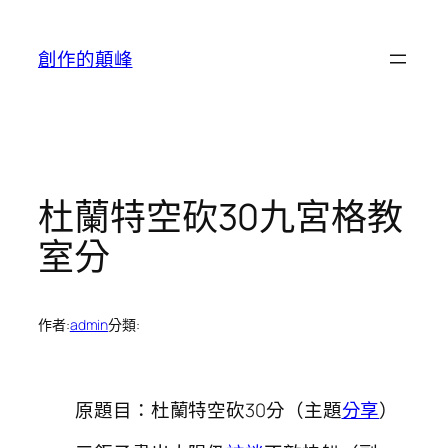
跳
至
創作的顛峰
主
要
內
容
杜蘭特空砍30九宮格教
室分
作者:
admin
分類:
原題目：杜蘭特空砍30分（主題
分享
）