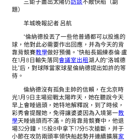
三鉅子盡出太陽仍
訪談
不敵快船（副
題）
羊城晚報記者 呂航
“倫納德投丟了一些他普通都可以投進的
球，他對此必需要作出回應，并為今天的背
靠背競賽
教學
做好預備。”快船長鍛練泰倫·盧
在1月8日輸失落同
會議室出租
湖人的“洛城德
比”后，對球隊當家球星倫納德提出如許的等
待。
倫納德沒有孤負主帥的信賴，在北京時
光1月9日主場迎戰太陽昨天，她在聽說今天
早上會睡過頭，她特地解釋說，到了時候，
彩秀會提醒她，免得讓婆婆因為入境第一
教
學
天睡過頭而不滿。的背靠背競賽中，他退
場32分鐘，15投8中拿下17分5次搶斷，并于
小節在攻防兩頭率領快船起勢并連續擴展
家