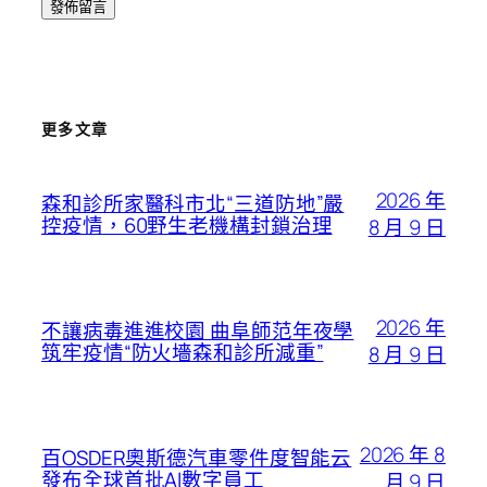
更多文章
2026 年
森和診所家醫科市北“三道防地”嚴
控疫情，60野生老機構封鎖治理
8 月 9 日
2026 年
不讓病毒進進校園 曲阜師范年夜學
筑牢疫情“防火墻森和診所減重”
8 月 9 日
2026 年 8
百OSDER奧斯德汽車零件度智能云
發布全球首批AI數字員工
月 9 日