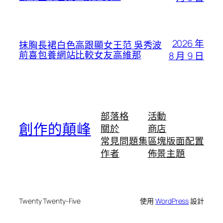
2026 年
抹胸長裙白色高跟顯女王范 吳秀波
前喜包養網站比較女友高維那
8 月 9 日
部落格
活動
創作的顛峰
關於
商店
常見問題集
區塊版面配置
作者
佈景主題
Twenty Twenty-Five
使用
WordPress
設計