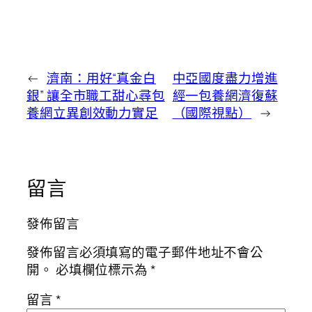
←
濟南：用好“真金白
中亞國度盡力增進
銀” 讓全市職工甜心尋包
經一包養網濟復蘇
養網立異創效動力實足
（國際視點）
→
留言
發佈留言
發佈留言必須填寫的電子郵件地址不會公
開。
必填欄位標示為
*
留言
*