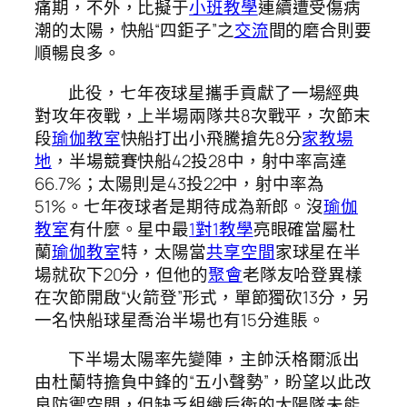
痛期，不外，比擬于
小班教學
連續遭受傷病
潮的太陽，快船“四鉅子”之
交流
間的磨合則要
順暢良多。
此役，七年夜球星攜手貢獻了一場經典
對攻年夜戰，上半場兩隊共8次戰平，次節末
段
瑜伽教室
快船打出小飛騰搶先8分
家教場
地
，半場競賽快船42投28中，射中率高達
66.7%；太陽則是43投22中，射中率為
51%。七年夜球者是期待成為新郎。沒
瑜伽
教室
有什麼。星中最
1對1教學
亮眼確當屬杜
蘭
瑜伽教室
特，太陽當
共享空間
家球星在半
場就砍下20分，但他的
聚會
老隊友哈登異樣
在次節開啟“火箭登”形式，單節獨砍13分，另
一名快船球星喬治半場也有15分進賬。
下半場太陽率先變陣，主帥沃格爾派出
由杜蘭特擔負中鋒的“五小聲勢”，盼望以此改
良防禦空間，但缺乏組織后衛的太陽隊未能