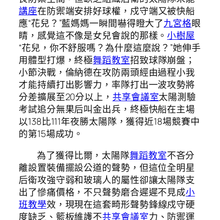
講座
在防禦端安排好球權，戍守端又被快船
應“花兒？”藍媽媽一瞬間嚇得瞪大了
九宮格
眼
睛，感覺這不像是女兒會說的那樣。
小樹屋
“花兒，你不舒服嗎？為什麼這麼說？”她伸手
用體型打爆，終極
舞蹈教室
招致球隊崩盤；
小節決戰，倫納德在攻防兩頭經由過程小我
才能持續打出影響力，率隊打出一波攻勢將
分差擴展至20分以上，
共享會議室
太陽測驗
考試追分無果后叫金出兵，終極快船在主場
以138比111年夜勝太陽隊，獲得近18場競賽中
的第15場成功。
為了獲得比爾，太陽隊
舞蹈教室
不吝分
離設置裝備擺設公道的聲勢，但這位全明星
后衛攻強守弱和玻璃人的屬性卻讓太陽隊支
出了慘痛價格，不只聲勢磨合遲遲不見成
小
班教學
效，現現在這套畸形聲勢鋒線戍守硬
度缺乏、籃板維護不
共享會議室
力、防禦運