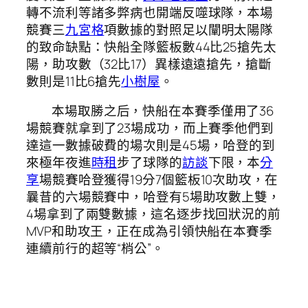
轉不流利等諸多弊病也開端反噬球隊，本場
競賽三
九宮格
項數據的對照足以闡明太陽隊
的致命缺點：快船全隊籃板數44比25搶先太
陽，助攻數（32比17）異樣遠遠搶先，搶斷
數則是11比6搶先
小樹屋
。
本場取勝之后，快船在本賽季僅用了36
場競賽就拿到了23場成功，而上賽季他們到
達這一數據破費的場次則是45場，哈登的到
來極年夜進
時租
步了球隊的
訪談
下限，本
分
享
場競賽哈登獲得19分7個籃板10次助攻，在
曩昔的六場競賽中，哈登有5場助攻數上雙，
4場拿到了兩雙數據，這名逐步找回狀況的前
MVP和助攻王，正在成為引領快船在本賽季
連續前行的超等“梢公”。