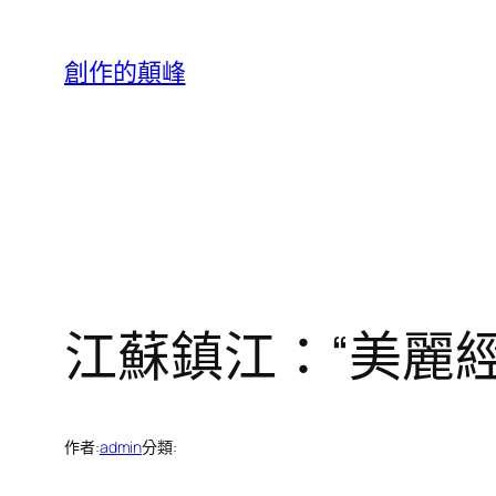
跳
至
創作的顛峰
主
要
內
容
江蘇鎮江：“美麗
作者:
admin
分類: