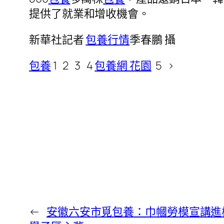
提供了就業和增收機會。
新華社記者
包養行情
季春鵬 攝
包養
1 2 3 4
包養網 花園
5 >
←
安徽六安市覓包養：巾幗勞模宣講進