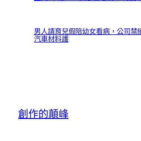
男人請育兒假陪幼女看病，公司禁絕
汽車材料護
創作的顛峰