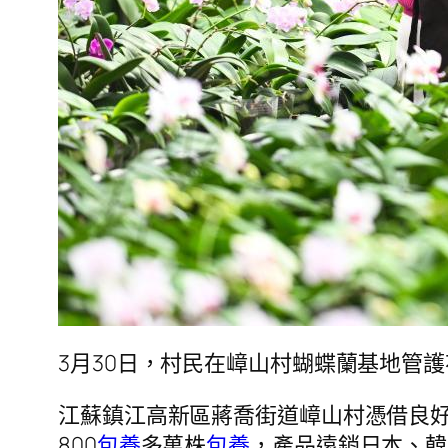
3月30日，村民在嶂山村蝴蝶蘭基地管
江蘇鎮江高新區蔣喬街道嶂山村憑借良
800
包養
多萬株
包養
，產品遠銷日本、韓