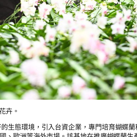
護花卉。
好的生態環境，引入台資企業，專門培育蝴蝶蘭
國、歐洲等海外市場。該基地在推廣蝴蝶蘭生