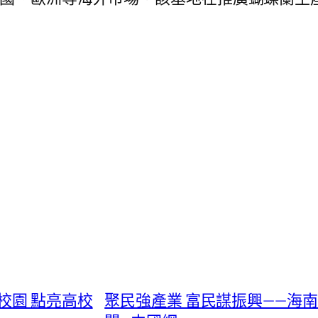
校園 點亮高校
聚民強產業 富民謀振興——海