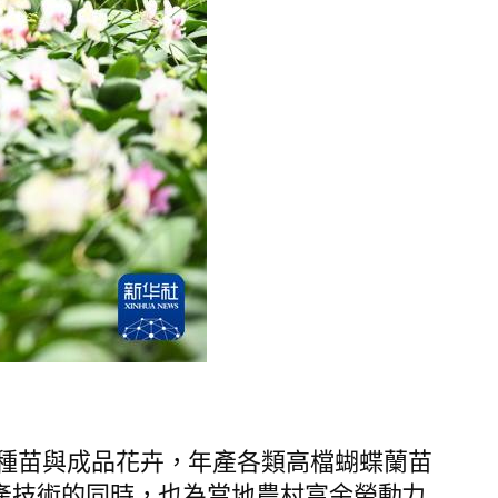
種苗與成品花卉，年產各類高檔蝴蝶蘭苗
產技術的同時，也為當地農村富余勞動力