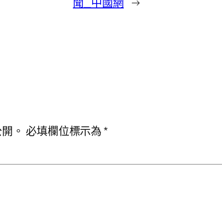
聞_中國網
→
公開。
必填欄位標示為
*