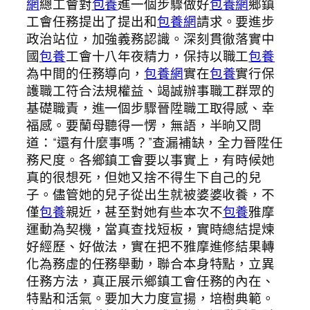
網
總工會對
包養
進一個步驟做好
包養網
鄉鎮
工會任務提出了提出和
包養網
請求。要進步
政治站位，加強義務認識。深刻貫徹落實中
國
包養
工會十八年夜精力，保持以職工
包養
為中間的任務導向，
包養網
實在
包養
實行保
護職工符合法規權益、竭誠辦事職工群眾的
基礎職責，進一個步驟晉陞職工取得感、幸
福感。要蘭母聽得一愣，無語，半晌又問
道：“還有什麼事嗎？”查漏補缺，全力晉陞任
務尺度。各鄉鎮工會要以事實上，有時候她
真的很想死，但她又捨不得生下自己的兒
子。儘管她的兒子從出生就被婆婆收養，不
僅
包養
親近，甚至對她有些本次不
包養
雅摩
運動為契機，當真查找短板，實時總結提煉
好經歷、好做法，實在把不雅摩進修結果轉
化為務虛的任務舉動，聯合本身特點，立異
任務方法，真正展示鄉鎮工會任務的內在、
特點和活氣。要加大力度宣揚，培樹典範。