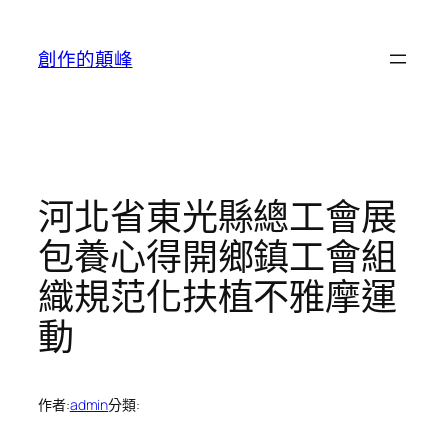
跳
至
創作的顛峰
主
要
內
容
河北省東光縣總工會展
包養心得開鄉鎮工會組
織規范化扶植不雅摩運
動
作者:
admin
分類: