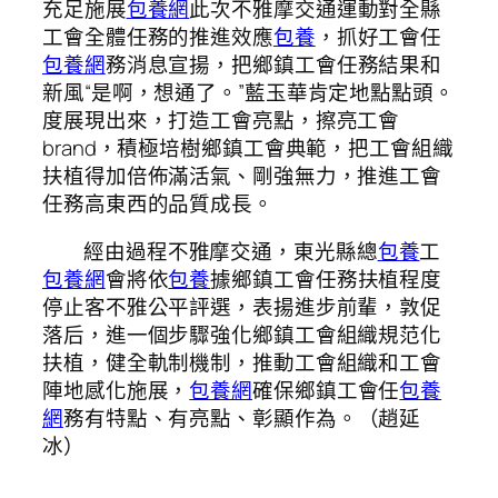
充足施展
包養網
此次不雅摩交通運動對全縣
工會全體任務的推進效應
包養
，抓好工會任
包養網
務消息宣揚，把鄉鎮工會任務結果和
新風“是啊，想通了。”藍玉華肯定地點點頭。
度展現出來，打造工會亮點，擦亮工會
brand，積極培樹鄉鎮工會典範，把工會組織
扶植得加倍佈滿活氣、剛強無力，推進工會
任務高東西的品質成長。
經由過程不雅摩交通，東光縣總
包養
工
包養網
會將依
包養
據鄉鎮工會任務扶植程度
停止客不雅公平評選，表揚進步前輩，敦促
落后，進一個步驟強化鄉鎮工會組織規范化
扶植，健全軌制機制，推動工會組織和工會
陣地感化施展，
包養網
確保鄉鎮工會任
包養
網
務有特點、有亮點、彰顯作為。（趙延
冰）