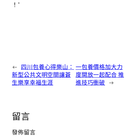
！”
←
四川包養心得樂山：
一包養價格加大力
新型公共文明空間讓蒼
度開放一起配合 推
生樂享幸福生涯
進技巧衝破
→
留言
發佈留言