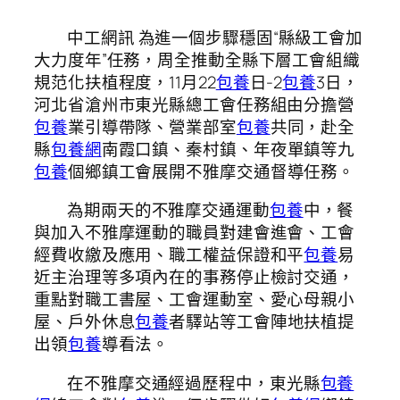
中工網訊 為進一個步驟穩固“縣級工會加
大力度年”任務，周全推動全縣下層工會組織
規范化扶植程度，11月22
包養
日-2
包養
3日，
河北省滄州市東光縣總工會任務組由分擔營
包養
業引導帶隊、營業部室
包養
共同，赴全
縣
包養網
南霞口鎮、秦村鎮、年夜單鎮等九
包養
個鄉鎮工會展開不雅摩交通督導任務。
為期兩天的不雅摩交通運動
包養
中，餐
與加入不雅摩運動的職員對建會進會、工會
經費收繳及應用、職工權益保證和平
包養
易
近主治理等多項內在的事務停止檢討交通，
重點對職工書屋、工會運動室、愛心母親小
屋、戶外休息
包養
者驛站等工會陣地扶植提
出領
包養
導看法。
在不雅摩交通經過歷程中，東光縣
包養