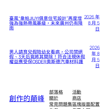
2026 年
臺風“韋帕JIUYI俱意住宅設計”再度增
8 月 5
強為強熱帶風暴級，未來廣州仍有降
雨
日
2026
男人請育兒假陪幼女看病，公司禁絕
年 8
假、3天后竟將其開除！符合法規休假
月 5
權益應受保OSDER奧斯德汽車材料護
日
部落格
活動
創作的顛峰
關於
商店
常見問題集
區塊版面配置