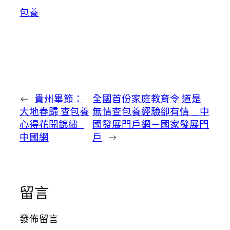
包養
←
貴州畢節：
全國首份家庭教育令 道是
大地春歸 查包養
無情查包養經驗卻有情 _ 中
心得花開錦繡_
國發展門戶網－國家發展門
中國網
戶
→
留言
發佈留言