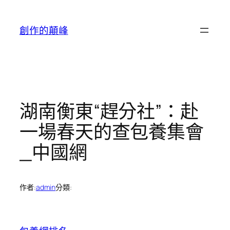
跳
至
創作的顛峰
主
要
內
容
湖南衡東“趕分社”：赴
一場春天的查包養集會
_中國網
作者:
admin
分類: