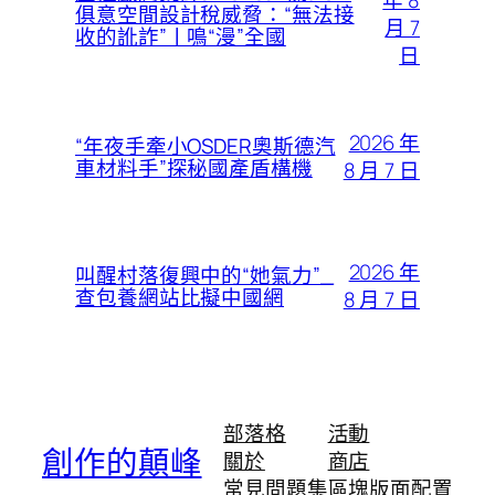
年 8
俱意空間設計稅威脅：“無法接
月 7
收的訛詐”丨鳴“漫”全國
日
2026 年
“年夜手牽小OSDER奧斯德汽
車材料手”探秘國產盾構機
8 月 7 日
2026 年
叫醒村落復興中的“她氣力”_
查包養網站比擬中國網
8 月 7 日
部落格
活動
創作的顛峰
關於
商店
常見問題集
區塊版面配置