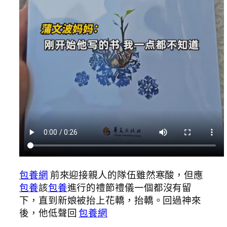
包養網
前來迎接親人的隊伍雖然寒酸，但應
包養
該
包養
進行的禮節禮儀一個都沒有留
下，直到新娘被抬上花轎，抬轎。回過神來
後，他低聲回
包養網