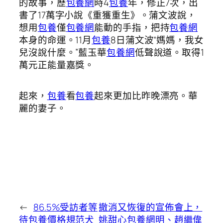
的故事，歷
包養網
時4
包養
年，修正7次，出
書了17萬字小說《重獲重生》。蒲文波說，
想用
包養
僅
包養網
能動的手指，把持
包養網
本身的命運。11月
包養
8日蒲文波“媽媽，我女
兒沒說什麼。”藍玉華
包養網
低聲說道。取得1
萬元正能量嘉獎。
起來，
包養
看
包養
起來更加比昨晚漂亮。華
麗的妻子。
←
86.5%受訪者等
撤消又恢復的宣佈會上，
待包養價格規范犬
姚甜心包養網明、趙繼偉