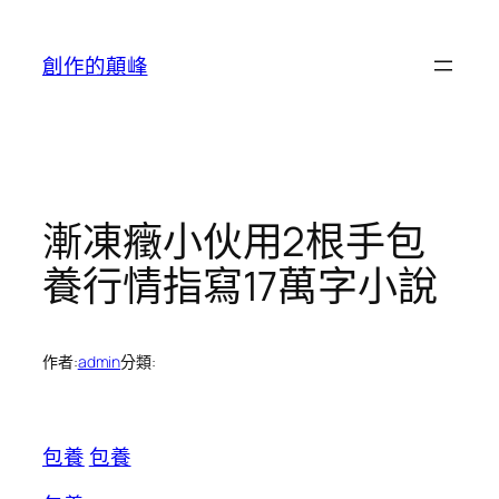
跳
至
創作的顛峰
主
要
內
容
漸凍癥小伙用2根手包
養行情指寫17萬字小說
作者:
admin
分類:
包養
包養