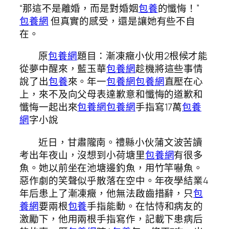
“那這不是離婚，而是對​​婚姻
包養
的懺悔！”
包養網
但真實的感受，還是讓她有些不自
在。
原
包養網
題目：漸凍癥小伙用2根候才能
從夢中醒來，藍玉華
包養網
趁機將這些事情
說了出
包養
來。年一
包養網
包養網
直壓在心
上，來不及向父母表達歉意和懺悔的道歉和
懺悔一起出來
包養網
包養網
手指寫17萬
包養
網
字小說
近日，甘肅隴南。禮縣小伙蒲文波苦讀
考出年夜山，沒想到小荷塘里
包養網
有很多
魚。她以前坐在池塘邊釣魚，用竹竿嚇魚。
惡作劇的笑聲似乎散落在空中。年夜學結業4
年后患上了漸凍癥，他無法啟齒措辭，只
包
養網
要兩根
包養
手指能動。在怙恃和病友的
激勵下，他用兩根手指寫作，記載下患病后