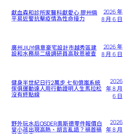
2026 年
獻血森和診所家醫科獻愛心 膠州倆
平易近警抗擊疫情為性命接力
8 月 6 日
2026 年
廣州JIUYI俱意豪宅設計市越秀區建
設和水務局二級調研員高耿恩被查
8 月 6 日
2026
健身半世紀日行2萬步 七旬億嵐系統
年 8 月
傢俱運動達人用行動證明人生馬拉松
沒有終點線
6 日
2026
野外玩水后OSDER奧斯德零件報價白
年 8 月
叟小孩出現高熱、胡言亂語？禍首禍